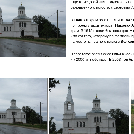
Еще в писцовой книге Водской пяти
одноименного погоста, с церковью И
В
1840
-х гг храм обветшал. И в 1847
по проекту архитектора
Николая 
храм. В 1848 г. храм был освящен. А
имя святого, которому по фамилии пр
на месте нынешнего парка в
Волхов
В советское время село Ильинское б
и к 2000-м гг обетшал. В 2003 г он 