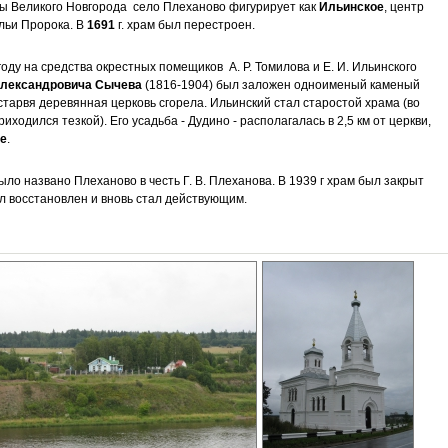
ны Великого Новгорода село Плеханово фигурирует как
Ильинское
, центр
льи Пророка. В
1691
г. храм был перестроен.
 году на средства окрестных помещиков А. Р. Томилова и Е. И. Ильинского
Александровича Сычева
(1816-1904) был заложен одноименый каменый
 старвя деревянная церковь сгорела. Ильинский стал старостой храма (во
иходился тезкой). Его усадьба - Дудино - располагалась в 2,5 км от церкви,
е
.
ыло названо Плеханово в честь Г. В. Плеханова. В 1939 г храм был закрыт
был восстановлен и вновь стал действующим.