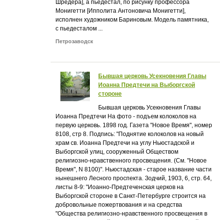
Шредера], а пьедестал, по рисунку профессора
Монигетти [Ипполита Антоновича Монигетти],
исполнен художником Бариновым. Модель памятника,
с пьедесталом ...
Петрозаводск
Бывшая церковь Усекновения Главы
Иоанна Предтечи на Выборгской
стороне
Бывшая церковь Усекновения Главы
Иоанна Предтечи На фото - подъем колоколов на
первую церковь. 1898 год. Газета "Новое Время", номер
8108, стр 8. Подпись: "Поднятие колоколов на новый
храм св. Иоанна Предтечи на углу Ньюстадской и
Выборгской улиц, сооруженный Обществом
религиозно-нравственного просвещения. (См. "Новое
Время", N 8100)". Ньюстадская - старое название части
нынешнего Лесного проспекта. Зодчий, 1903, 6, стр. 64,
листы 8-9: "Иоанно-Предтеченская церков на
Выборгской стороне в Санкт-Петербурге строится на
добровольные пожертвования и на средства
"Общества религиозно-нравственного просвещения в