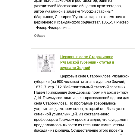
архитектор, археолог и реставратор, один из
учредителей Московского общества архитекторов,
автор указанной в заметке "Русской старины"
(Мартынов, Снегирев "Русская старина в памятниках
церковного и гражданского зодчества", 1851-57 Рихтер
- Федор Федорович ...
Общее
Церковь в селе Старожилове
Рязанской губернии - статья в
журнале Зодчий
Церковь в селе Старожилове Рязанской
губернии (на 900 человек)- статья в журнале Зодчий,
1872, 7, стр. 112 "Действительный статский советник
Павел Григорьевич фон-Дервииз поручил архитектору
Д. И. Гримму составить прект православной церкви для
села Старожилова. По программе требовалось
устроить под алтарем склеп, который мог бы служить
семейной усыпальницей. Из составленного
профессором Гриммом проекта видно, что фундамент
предполагалось вывести из тесанного камня, стены
фасада - из кирпича. Осуществление этого проекта