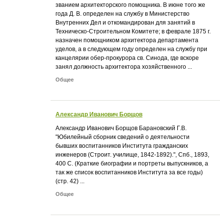
званием архитекторского помощника. В июне того же
года Д. В. определен на службу в Министерство
Внутренних Дел и откомандирован для занятий в
Техническо-Строительном Комитете; в феврале 1875 г.
назначен помощником архитектора департамента
уделов, а в следующем году определен на службу при
канцелярии обер-прокурора св. Синода, где вскоре
занял должность архитектора хозяйственного ...
Общее
Александр Иванович Борщов
Александр Иванович Борщов Барановский Г.В.
"Юбилейный сборник сведений о деятельности
бывших воспитанников Института гражданских
инженеров (Строит. училище, 1842-1892).", Спб., 1893,
400 С. (Краткие биографии и портреты выпускников, а
так же список воспитанников Института за все годы)
(стр. 42) ...
Общее