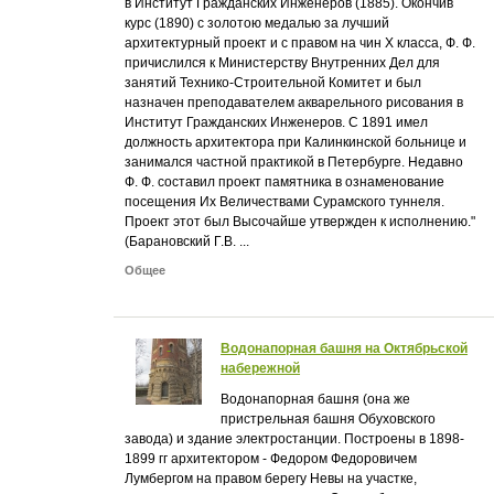
в Институт Гражданских Инженеров (1885). Окончив
курс (1890) с золотою медалью за лучший
архитектурный проект и с правом на чин X класса, Ф. Ф.
причислился к Министерству Внутренних Дел для
занятий Технико-Строительной Комитет и был
назначен преподавателем акварельного рисования в
Институт Гражданских Инженеров. С 1891 имел
должность архитектора при Калинкинской больнице и
занимался частной практикой в Петербурге. Недавно
Ф. Ф. составил проект памятника в ознаменование
посещения Их Величествами Сурамского туннеля.
Проект этот был Высочайше утвержден к исполнению."
(Барановский Г.В. ...
Общее
Водонапорная башня на Октябрьской
набережной
Водонапорная башня (она же
пристрельная башня Обуховского
завода) и здание электростанции. Построены в 1898-
1899 гг архитектором - Федором Федоровичем
Лумбергом на правом берегу Невы на участке,