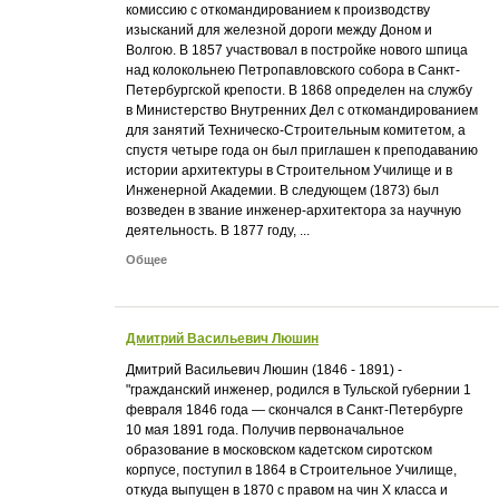
комиссию с откомандированием к производству
изысканий для железной дороги между Доном и
Волгою. В 1857 участвовал в постройке нового шпица
над колокольнею Петропавловского собора в Санкт-
Петербургской крепости. В 1868 определен на службу
в Министерство Внутренних Дел с откомандированием
для занятий Техническо-Строительным комитетом, а
спустя четыре года он был приглашен к преподаванию
истории архитектуры в Строительном Училище и в
Инженерной Академии. В следующем (1873) был
возведен в звание инженер-архитектора за научную
деятельность. В 1877 году, ...
Общее
Дмитрий Васильевич Люшин
Дмитрий Васильевич Люшин (1846 - 1891) -
"гражданский инженер, родился в Тульской губернии 1
февраля 1846 года — скончался в Санкт-Петербурге
10 мая 1891 года. Получив первоначальное
образование в московском кадетском сиротском
корпусе, поступил в 1864 в Строительное Училище,
откуда выпущен в 1870 с правом на чин X класса и