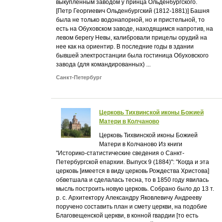
выкупленным заводом у принца Ольденбургского.
[Петр Георгиевич Ольденбургский (1812-1881)] Башня
была не только водонапорной, но и пристельной, то
есть на Обуховском заводе, находящимся напротив, на
левом берегу Невы, калибровали прицелы орудий на
нее как на ориентир. В последние годы в здании
бывшей электростанции была гостиница Обуховского
завода (для командированных) ...
Санкт-Петербург
Церковь Тихвинской иконы Божией
Матери в Колчаново
Церковь Тихвинской иконы Божией
Матери в Колчаново Из книги
"Историко-статистические сведения о Санкт-
Петербургской епархии. Выпуск 9 (1884)": "Когда и эта
церковь [имеется в виду церковь Рождества Христова]
обветшала и сделалась тесна, то в 1850 году явилась
мысль построить новую церковь. Собрано было до 13 т.
р. с. Архитектору Александру Яковлевичу Андрееву
поручено составить план и смету церкви, на подобие
Благовещенской церкви, в конной гвардии [то есть