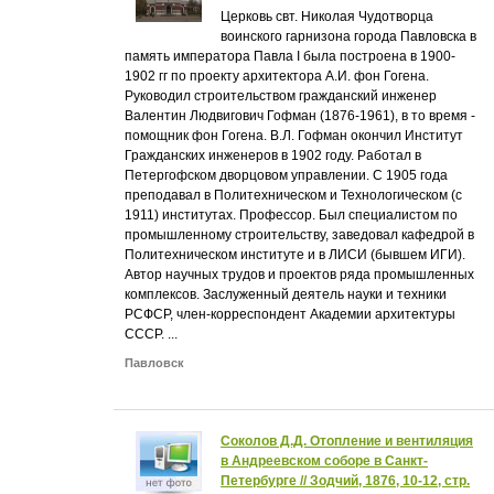
Церковь свт. Николая Чудотворца
воинского гарнизона города Павловска в
память императора Павла I была построена в 1900-
1902 гг по проекту архитектора А.И. фон Гогена.
Руководил строительством гражданский инженер
Валентин Людвигович Гофман (1876-1961), в то время -
помощник фон Гогена. В.Л. Гофман окончил Институт
Гражданских инженеров в 1902 году. Работал в
Петергофском дворцовом управлении. С 1905 года
преподавал в Политехническом и Технологическом (с
1911) институтах. Профессор. Был специалистом по
промышленному строительству, заведовал кафедрой в
Политехническом институте и в ЛИСИ (бывшем ИГИ).
Автор научных трудов и проектов ряда промышленных
комплексов. Заслуженный деятель науки и техники
РСФСР, член-корреспондент Академии архитектуры
СССР. ...
Павловск
Соколов Д.Д. Отопление и вентиляция
в Андреевском соборе в Санкт-
Петербурге // Зодчий, 1876, 10-12, стр.