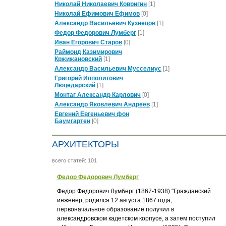
Николай Hиколаевич Ковригин
[1]
Николай Ефимович Ефимов
[0]
Александр Васильевич Кузнецов
[1]
Федор Федорович Лумберг
[1]
Иван Егорович Старов
[0]
Раймонд Казимирович
Кржижановский
[1]
Александр Васильевич Мусселиус
[1]
Григорий Ипполитович
Люцедарский
[1]
Монтаг Александр Карлович
[0]
Александр Яковлевич Андреев
[1]
Евгений Евгеньевич фон
Баумгартен
[0]
АРХИТЕКТОРЫ
всего статей: 101
Федор Федорович Лумберг
Федор Федорович Лумберг (1867-1938) "Гражданский
инженер, родился 12 августа 1867 года;
первоначальное образование получил в
александровском кадетском корпусе, а затем поступил