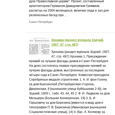
духе Православной церкви". Проект, составленный
архитектором Германом Давидовичем Гриммом,
расчитан на 2000 молящихся, включая сюда и зал для
религиозных бесед при ...
Санкт-Петербург
Хроника (раздел журнала Зодчий,
1907, 47, стр. 487)
Хроника (раздел журнала Зодчий, 1907,
47, стр. 487) Хроника 1. Присуждение
премий за лучшие фасады домов в Санкт-Петербурге
На днях состоялось первое присуждение премий за
лучшие фасады домов, выстроенных за последние
четыре года в Санкт-Петербурге. Комиссия присудила:
Серебряные медали строителям: 1. А. И. фон-Гогену
за дом Кшесинской (Петербургская сторона,
Дворянская, 8 [нынешняя улица Куйбышева 2-4]); см.
Зодчий, 1905 г., табл. 43, 44, 45 2. Ф. И. Лидвалю за дом
Мельцера (Большая Конюшенная, 19) 3. Б. И.
Гиршовичу за дом Березина [имеется в виду дом и
типография П. В. Березина] (Ивановская [нынешняя
Социалистическая улица], 14) 4. Вас. А. Косякову за