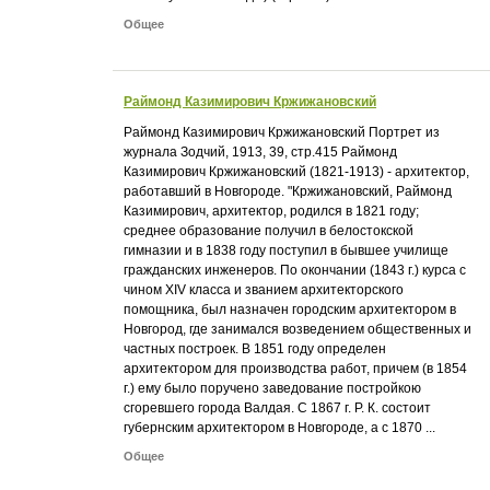
Общее
Раймонд Казимирович Кржижановский
Раймонд Казимирович Кржижановский Портрет из
журнала Зодчий, 1913, 39, стр.415 Раймонд
Казимирович Кржижановский (1821-1913) - архитектор,
работавший в Новгороде. "Кржижановский, Раймонд
Казимирович, архитектор, родился в 1821 году;
среднее образование получил в белостокской
гимназии и в 1838 году поступил в бывшее училище
гражданских инженеров. По окончании (1843 г.) курса с
чином XIV класса и званием архитекторского
помощника, был назначен городским архитектором в
Новгород, где занимался возведением общественных и
частных построек. В 1851 году определен
архитектором для производства работ, причем (в 1854
г.) ему было поручено заведование постройкою
сгоревшего города Валдая. С 1867 г. Р. К. состоит
губернским архитектором в Новгороде, а с 1870 ...
Общее