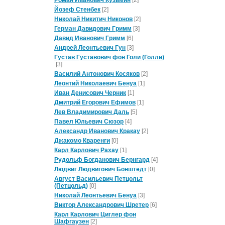
Йозеф Стенбек
[2]
Николай Никитич Никонов
[2]
Герман Давидович Гримм
[3]
Давид Иванович Гримм
[6]
Андрей Леонтьевич Гун
[3]
Густав Густавович фон Голи (Голли)
[3]
Василий Антонович Косяков
[2]
Леонтий Николаевич Бенуа
[1]
Иван Денисович Черник
[1]
Дмитрий Егорович Ефимов
[1]
Лев Владимирович Даль
[5]
Павел Юльевич Сюзор
[4]
Александр Иванович Кракау
[2]
Джакомо Кваренги
[0]
Карл Карлович Рахау
[1]
Рудольф Богданович Бернгард
[4]
Людвиг Людвигович Бонштедт
[0]
Август Васильевич Петцольт
(Петцольд)
[0]
Николай Леонтьевич Бенуа
[3]
Виктор Александрович Шретер
[6]
Карл Карлович Циглер фон
Шафгаузен
[2]