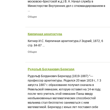
московско-брестской ж.д.) В. А. Начал службу в
Министерстве Внутренних дел с откомандированием в
...
Общее
Кирпичная архитектура
Китнер И.С. Кирпичная архитектура.// Зодчий, 1872, 6
стр. 84-87 ...
Общее
Рудольф Богданович Бернгард
Рудольф Богданович Бернгард (1819-1887) "—
профессор архитектуры. Родился 20 мая 1819 г., † 3
августа 1887 г. образование получил сначала в
Ревельской гимназии, которую оставил на 14-м году,
после чего учитель этой гимназии Панш ввиду
необыкновенных математических способностей
мальчика стал бесплатно заниматься с ним
математикой. Бернгард с юных лет поставил себе