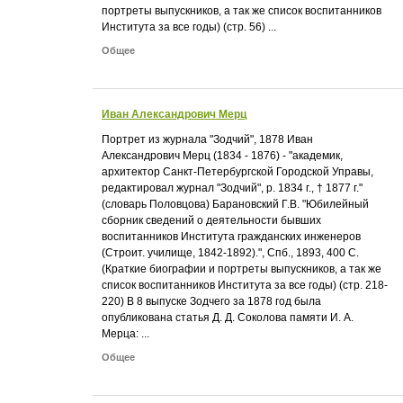
портреты выпускников, а так же список воспитанников
Института за все годы) (стр. 56) ...
Общее
Иван Александрович Мерц
Портрет из журнала "Зодчий", 1878 Иван
Александрович Мерц (1834 - 1876) - "академик,
архитектор Санкт-Петербургской Городской Управы,
редактировал журнал "Зодчий", р. 1834 г., † 1877 г."
(словарь Половцова) Барановский Г.В. "Юбилейный
сборник сведений о деятельности бывших
воспитанников Института гражданских инженеров
(Строит. училище, 1842-1892).", Спб., 1893, 400 С.
(Краткие биографии и портреты выпускников, а так же
список воспитанников Института за все годы) (стр. 218-
220) В 8 выпуске Зодчего за 1878 год была
опубликована статья Д. Д. Соколова памяти И. А.
Мерца: ...
Общее