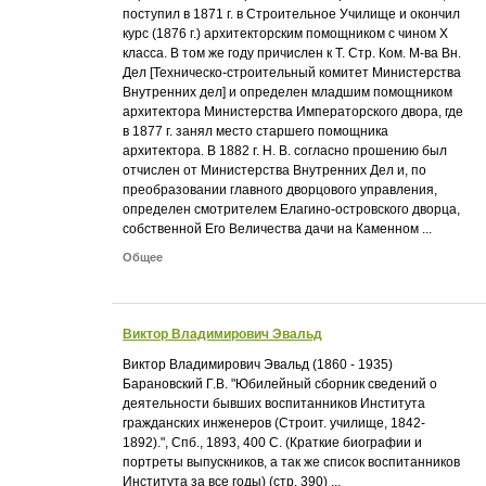
поступил в 1871 г. в Строительное Училище и окончил
курс (1876 г.) архитекторским помощником с чином X
класса. В том же году причислен к Т. Стр. Ком. М-ва Вн.
Дел [Техническо-строительный комитет Министерства
Внутренних дел] и определен младшим помощником
архитектора Министерства Императорского двора, где
в 1877 г. занял место старшего помощника
архитектора. В 1882 г. Н. В. согласно прошению был
отчислен от Министерства Внутренних Дел и, по
преобразовании главного дворцового управления,
определен смотрителем Елагино-островского дворца,
собственной Его Величества дачи на Каменном ...
Общее
Виктор Владимирович Эвальд
Виктор Владимирович Эвальд (1860 - 1935)
Барановский Г.В. "Юбилейный сборник сведений о
деятельности бывших воспитанников Института
гражданских инженеров (Строит. училище, 1842-
1892).", Спб., 1893, 400 С. (Краткие биографии и
портреты выпускников, а так же список воспитанников
Института за все годы) (стр. 390) ...