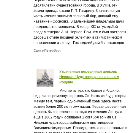
десятилетий существования города. В XVIII в. эти
земли принадлежали Г. П. Гагарину. Значительную
часть имения занимал сосновый бор, давший ему
название - Сосновка. В дальнейшем владельцы дачи
неоднократно менялись. В конце XIX ст. усадьбой
владел генерал А. И. Чернов. При нем и был построен
дворец в стиле поздней эклектики в стилистическом
направлении а-ля-рус. Господский дом был возведен ...
Санкт-Петербург
Утраченная деревянная церковь
Николая Чудотворца в нынешнем
Рощино
Многие из тех, кто бывал в Рощино,
видели современную церковь Св. Николая Чудотворца.
Между тем, первый одноименный храм здесь месте
возник более 200 лет тому назад. Первая деревянная
церковь была перевезена сюда из селения Линтула
еще в 1802 году и освящена 2 октября во имя Св.
Николая чудотворца выборгским протоиереем
Василием Федоровым. Правда, стояла она несколько в