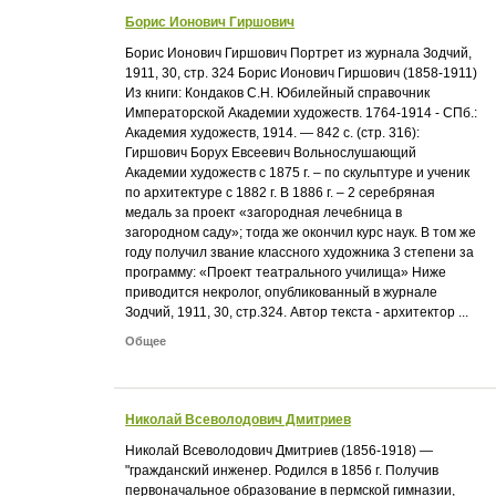
Борис Ионович Гиршович
Борис Ионович Гиршович Портрет из журнала Зодчий,
1911, 30, стр. 324 Борис Ионович Гиршович (1858-1911)
Из книги: Кондаков С.Н. Юбилейный справочник
Императорской Академии художеств. 1764-1914 - СПб.:
Академия художеств, 1914. — 842 с. (стр. 316):
Гиршович Борух Евсеевич Вольнослушающий
Академии художеств с 1875 г. – по скульптуре и ученик
по архитектуре с 1882 г. В 1886 г. – 2 серебряная
медаль за проект «загородная лечебница в
загородном саду»; тогда же окончил курс наук. В том же
году получил звание классного художника 3 степени за
программу: «Проект театрального училища» Ниже
приводится некролог, опубликованный в журнале
Зодчий, 1911, 30, стр.324. Автор текста - архитектор ...
Общее
Николай Всеволодович Дмитриев
Николай Всеволодович Дмитриев (1856-1918) —
"гражданский инженер. Родился в 1856 г. Получив
первоначальное образование в пермской гимназии,