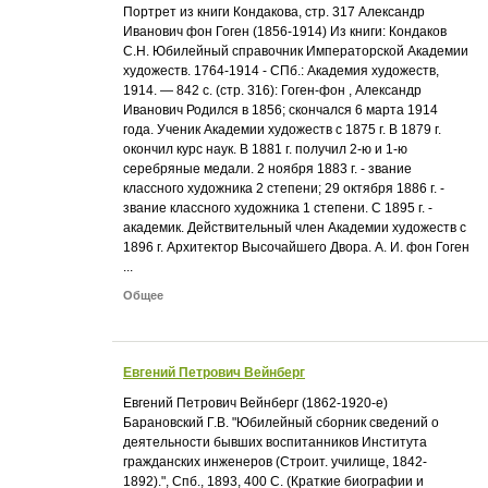
Портрет из книги Кондакова, стр. 317 Александр
Иванович фон Гоген (1856-1914) Из книги: Кондаков
С.Н. Юбилейный справочник Императорской Академии
художеств. 1764-1914 - СПб.: Академия художеств,
1914. — 842 с. (стр. 316): Гоген-фон , Александр
Иванович Родился в 1856; скончался 6 марта 1914
года. Ученик Академии художеств с 1875 г. В 1879 г.
окончил курс наук. В 1881 г. получил 2-ю и 1-ю
серебряные медали. 2 ноября 1883 г. - звание
классного художника 2 степени; 29 октября 1886 г. -
звание классного художника 1 степени. С 1895 г. -
академик. Действительный член Академии художеств с
1896 г. Архитектор Высочайшего Двора. А. И. фон Гоген
...
Общее
Евгений Петрович Вейнберг
Евгений Петрович Вейнберг (1862-1920-е)
Барановский Г.В. "Юбилейный сборник сведений о
деятельности бывших воспитанников Института
гражданских инженеров (Строит. училище, 1842-
1892).", Спб., 1893, 400 С. (Краткие биографии и