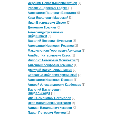
Иероним Севастьянович Китнер
[7]
Роберт Андреевич Гедике
[1]
Александр Павлович Брюллов
[0]
Карл Яковлевич Маевский
[1]
Иван Васильевич Штром
[5]
Доменико Трезини
[0]
Александр Густавович
Вейденбаум
[2]
Василий Петрович Куроедов
[3]
Александр Иванович Резанов
[3]
Максимилиан Георгиевич Арнольд
[3]
Альберт Катеринович Кавос
[1]
Ипполит Антонович Монигетти
[2]
Антоний Иосифович Томишко
[1]
Дмитрий Васильевич Люшин
[2]
Степан Самойлович Кричинский
[0]
Александр Иванович Борщов
[1]
Андрей Александрович Карбоньер
[1]
Василий Васильевич
Виндельбандт
[1]
Иван Семенович Богомолов
[2]
Яков Васильевич Лангваген
[5]
Адриан Васильевич Кокорев
[0]
Павел Петрович Мижуев
[1]