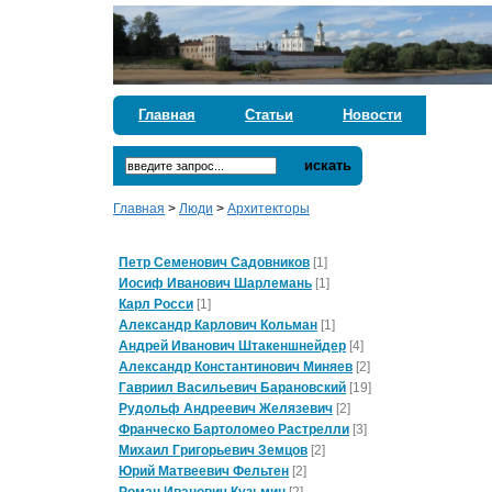
Главная
Статьи
Новости
искать
Главная
>
Люди
>
Архитекторы
Петр Семенович Садовников
[1]
Иосиф Иванович Шарлемань
[1]
Карл Росси
[1]
Александр Карлович Кольман
[1]
Андрей Иванович Штакеншнейдер
[4]
Александр Константинович Миняев
[2]
Гавриил Васильевич Барановский
[19]
Рудольф Андреевич Желязевич
[2]
Франческо Бартоломео Растрелли
[3]
Михаил Григорьевич Земцов
[2]
Юрий Матвеевич Фельтен
[2]
Роман Иванович Кузьмин
[2]