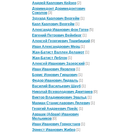
Андрей Карлович Кейзер
[2]
Доримедонт Доримедонтович
Соколов
[3]
Эдуард Карлович Вергейм
[1]
Карл Карлович Вергейм
[1]
Александр Иванович фон Гоген
[5]
Евгений Петрович Вейнберг
[1]
Алексей Георгиевич Трамбицкий
[0]
Иван Александрович Мерц
[1]
Жан-Батист Валлен Деламот
[1]
Жан-Батист Леблон
[1]
Алексей Иванович Зазерский
[1]
Иван Иванович Яковлев
[1]
Борис Ионович Гиршович
[1]
Федор Иванович Лидваль
[1]
Василий Васильевич Шауб
[1]
Николай Всеволодович Дмитриев
[0]
Виктор Владимирович Эвальд
[1]
Мариан Станиславович Лялевич
[1]
Георгий Андреевич Прейс
[1]
Авраам (Абрам) Иванович
Мельников
[0]
Иван Иванович Горностаев
[1]
Эрнест Иванович Жибер
[1]