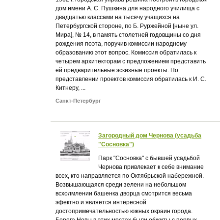
дом имени А. С. Пушкина для народного училища с
двадцатью классами на тысячу учащихся на
Петербургской стороне, по Б. Руржейной [ныне ул.
Мира], № 14, в память столетней годовщины со дня
рождения поэта, поручив комиссии народному
образованию этот вопрос. Комиссия обратилась к
четырем архитекторам с предложением представить
ей предварительные эскизные проекты. По
представлении проектов комиссия обратилась к И. С.
Китнеру, ...
Санкт-Петербург
Загородный дом Чернова (усадьба
"Сосновка")
Парк "Сосновка" с бывшей усадьбой
Чернова привлекает к себе внимание
всех, кто направляется по Октябрьской набережной.
Возвышающаяся среди зелени на небольшом
всхолмлении башенка дворца смотрится весьма
эфектно и является интересной
достопримечательностью южных окраин города.
Берега Невы в этих местах были обжиты с первых