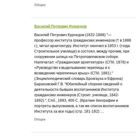
Общее
Василий Петрович Куроедов
Василий Петрович Куроедов (1832-1888) "—
профессор института гражданских инженеров († в 1888
г.), читал архитектуру. Институт окончил в 1853 г. (тогда
Строительное училище) и состоял, между прочим, при
сооружении шпица на Петропавловском соборе.
Напечатал: «Гражданская архитектура» (СПб. 1878) и
«Руководство к выделыванию черепицы и к
возведению черепичных крыш» (СПб. 1881)."
(Энциклопедический словарь Брокгауза и Ефрона)
Барановский Г.В. "Юбилейный сборник сведений о
деятельности бывших воспитанников Института
гражданских инженеров (Строит. училище, 1842-
1892).", Спб., 1893, 400 С. (Краткие биографии и
портреты выпускников, а так же список воспитанников
Института за все годы) (стр. 181-182): ...
Общее