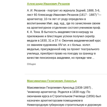
Александр Иванович Резанов
А. И. Резанов - портрет из журнала Зодчий, 1888, 5-6,
лист 60 Александр Иванович Резанов (1817 - 1887) "—
архитектор; 10-ти лет от роду определен в
воспитанники Имп. акд. худ., где по зачислении своем
на архитектурное отделение состоял учеником проф.
К. А. Тона. В бытность академистом в награду за
прилежание и блестящие успехи получил серебр.
медали в 1830, 31 и 37 гг. Окончив академический курс
со званием художника XIV кл. и с больш. золот.
медалью, присужденной ему за проект театрального
училища, приобрел право на поездку за границу в
качестве пенсионера академии, но прежде чем ...
Общее
Максимилиан Георгиевич Арнольд
Максимилиан Георгиевич Арнольд (1838-1897) ,
"инженер-архитектор. Родился в 1838 году. По
окончании курса в Строительном Училище (1856) был
назначен архитекторским помощником в
Нижегородскую губернскую строительную и дорожную