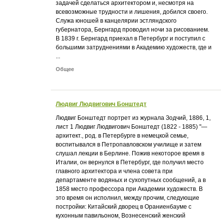
задачей сделаться архитектором и, несмотря на
всевозможные трудности и лишения, добился своего.
Служа юношей в канцелярии эстляндского
губернатора, Бернгард проводил ночи за рисованием.
В 1839 г. Бернгард приехал в Петербург и поступил с
большими затруднениями в Академию художеств, где и
...
Общее
Людвиг Людвигович Бонштедт
Людвиг Бонштедт портрет из журнала Зодчий, 1886, 1,
лист 1 Людвиг Людвигович Бонштедт (1822 - 1885) "—
архитект., род. в Петербурге в немецкой семье,
воспитывался в Петропавловском училище и затем
слушал лекции в Берлине. Пожив некоторое время в
Италии, он вернулся в Петербург, где получил место
главного архитектора и члена совета при
департаменте водяных и сухопутных сообщений, а в
1858 место профессора при Академии художеств. В
это время он исполнил, между прочим, следующие
постройки: Китайский дворец в Ораниенбауме с
кухонным павильоном, Вознесенский женский