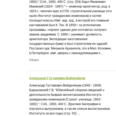
1892).",Спб., 1893, 400 С. (стр. 204) Карл Яковлевич
Маевский (1824 - 1897) "— инженер-архитектор, род. в
1824 г., окончил курс в СПб. строительном училище (что
ныне Институт гражданских инженеров) и затем
посещал классы Имп. акд. худ., в которой его главным
наставником был К. Тон. В 1859 г. за исполнение
программы: «проект здания для почтамта» получил
звание академика. С 1860 г. занимает должность
архитектора Экспедиции заготовления
государственных бумаг и был строителем ее зданий.
Построил црк. Михаила Архангела, что в Мал. Коломне,
в Петербурге, имп. дворец с принадлежащими к ...
Общее
Александр Густавович Вейденбаум
Александр Густавович Вейденбаум (1840 - 1909)
Барановский Г.В. "Юбилейный сборник сведений о
деятельности бывших воспитанников Института
гражданских инженеров (Строит. училище, 1842-
1892).", Спб., 1893, 400 С. (Краткие биографии и
портреты выпускников, а так же список воспитанников
Института за все годы) (стр. 55): ...