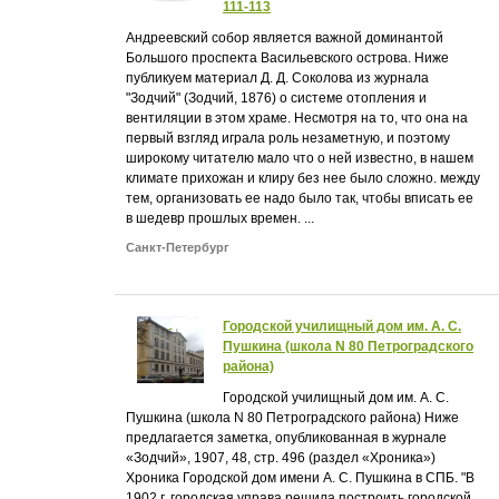
111-113
Андреевский собор является важной доминантой
Большого проспекта Васильевского острова. Ниже
публикуем материал Д. Д. Соколова из журнала
"Зодчий" (Зодчий, 1876) о системе отопления и
вентиляции в этом храме. Несмотря на то, что она на
первый взгляд играла роль незаметную, и поэтому
широкому читателю мало что о ней известно, в нашем
климате прихожан и клиру без нее было сложно. между
тем, организовать ее надо было так, чтобы вписать ее
в шедевр прошлых времен. ...
Санкт-Петербург
Городской училищный дом им. А. С.
Пушкина (школа N 80 Петроградского
района)
Городской училищный дом им. А. С.
Пушкина (школа N 80 Петроградского района) Ниже
предлагается заметка, опубликованная в журнале
«Зодчий», 1907, 48, стр. 496 (раздел «Хроника»)
Хроника Городской дом имени А. С. Пушкина в СПБ. "В
1902 г. городская управа решила построить городской