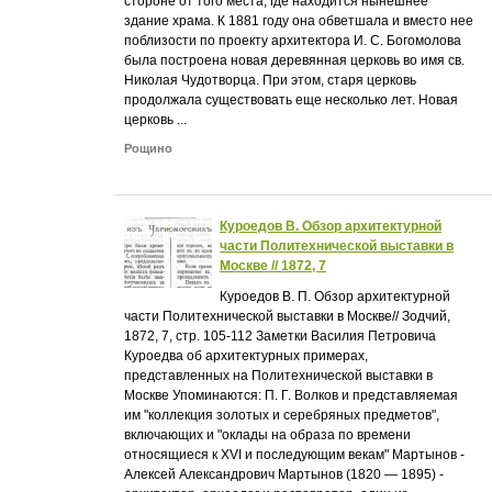
стороне от того места, где находится нынешнее
здание храма. К 1881 году она обветшала и вместо нее
поблизости по проекту архитектора И. С. Богомолова
была построена новая деревянная церковь во имя св.
Николая Чудотворца. При этом, старя церковь
продолжала существовать еще несколько лет. Новая
церковь ...
Рощино
Куроедов В. Обзор архитектурной
части Политехнической выставки в
Москве // 1872, 7
Куроедов В. П. Обзор архитектурной
части Политехнической выставки в Москве// Зодчий,
1872, 7, стр. 105-112 Заметки Василия Петровича
Куроедва об архитектурных примерах,
представленных на Политехнической выставки в
Москве Упоминаются: П. Г. Волков и представляемая
им "коллекция золотых и серебряных предметов",
включающих и "оклады на образа по времени
относящиеся к XVI и последующим векам" Мартынов -
Алексей Александрович Мартынов (1820 — 1895) -