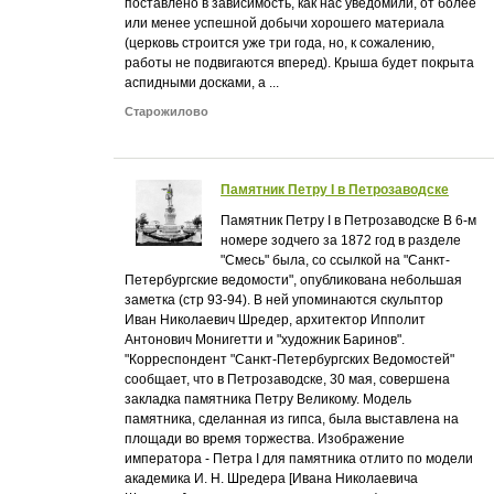
поставлено в зависимость, как нас уведомили, от более
или менее успешной добычи хорошего материала
(церковь строится уже три года, но, к сожалению,
работы не подвигаются вперед). Крыша будет покрыта
аспидными досками, а ...
Старожилово
Памятник Петру I в Петрозаводске
Памятник Петру I в Петрозаводске В 6-м
номере зодчего за 1872 год в разделе
"Смесь" была, со ссылкой на "Санкт-
Петербургские ведомости", опубликована небольшая
заметка (стр 93-94). В ней упоминаются скульптор
Иван Николаевич Шредер, архитектор Ипполит
Антонович Монигетти и "художник Баринов".
"Корреспондент "Санкт-Петербургских Ведомостей"
сообщает, что в Петрозаводске, 30 мая, совершена
закладка памятника Петру Великому. Модель
памятника, сделанная из гипса, была выставлена на
площади во время торжества. Изображение
императора - Петра I для памятника отлито по модели
академика И. Н. Шредера [Ивана Николаевича