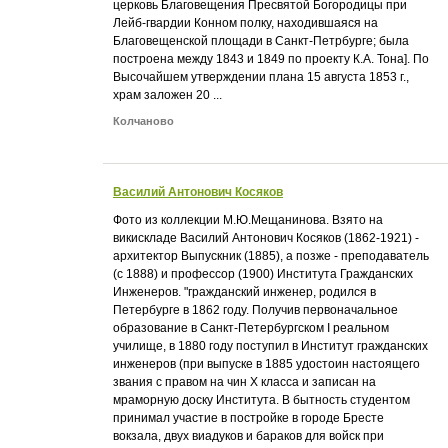
церковь Благовещения Пресвятой Богородицы при
Лейб-гвардии Конном полку, находившаяся на
Благовещенской площади в Санкт-Петрбурге; была
построена между 1843 и 1849 по проекту К.А. Тона]. По
Высочайшем утверждении плана 15 августа 1853 г.,
храм заложен 20 ...
Колчаново
Василий Антонович Косяков
Фото из коллекции М.Ю.Мещанинова. Взято на
викискладе Василий Антонович Косяков (1862-1921) -
архитектор Выпускник (1885), а позже - преподаватель
(с 1888) и профессор (1900) Института Гражданских
Инженеров. "гражданский инженер, родился в
Петербурге в 1862 году. Получив первоначальное
образование в Санкт-Петербургском I реальном
училище, в 1880 году поступил в Институт гражданских
инженеров (при выпуске в 1885 удостоин настоящего
звания с правом на чин X класса и записан на
мраморную доску Института. В бытность студентом
принимал участие в постройке в городе Бресте
вокзала, двух виадуков и бараков для войск при