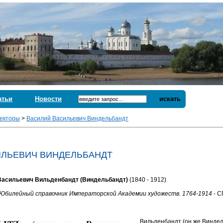
атьи
Новости
искать
екторы
>
Василий Васильевич Виндельбандт
ИЛЬЕВИЧ ВИНДЕЛЬБАНДТ
Васильевич Вильденбандт (Виндельбандт)
(1840 - 1912)
Юбилейный справочник Императорской Академии художеств. 1764-1914
- С
Вильденбандт (он же Виндел