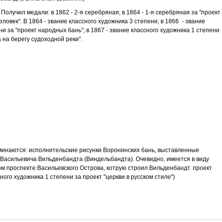
Получил медали: в 1862 - 2-я серебряная; в 1864 - 1-я серебряная за "проект
ловек". В 1864 - звание классного художника 3 степени; в 1866 - звание
ни за "проект народных бань"; в 1867 - звание классного художника 1 степени
а на берегу судоходной реки".
упоминаются: исполнительские рисунки Воронинских бань, выставленные
Васильевича Вильденбандта (Виндельбандта). Очевидно, имеется в виду
 проспекте Васильевского Острова, котрую строил Вильденбандт. проект
го художника 1 степени за проект "церкви в русском стиле")