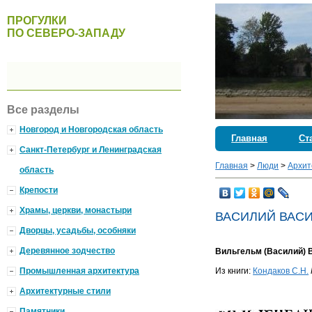
ПРОГУЛКИ
ПО СЕВЕРО-ЗАПАДУ
Все разделы
Новгород и Новгородская область
Главная
Ст
Санкт-Петербург и Ленинградская
Главная
>
Люди
>
Архит
область
Крепости
Храмы, церкви, монастыри
ВАСИЛИЙ ВАС
Дворцы, усадьбы, особняки
Деревянное зодчество
Вильгельм (Василий) 
Промышленная архитектура
Из книги:
Кондаков С.Н.
Архитектурные стили
Памятники