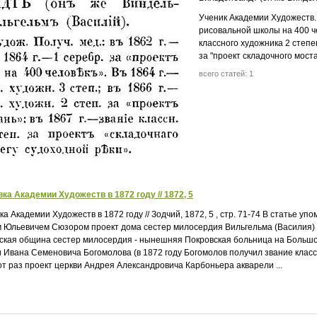
Ученик Академии Художеств. 
рисовальной школы на 400 че
классного художника 2 степе
за "проект складочного мост
всего статей: 1
ка Академии Художеств в 1872 году // 1872, 5
ка Академии Художеств в 1872 году // Зодчий, 1872, 5 , стр. 71-74 В статье 
 Юльевичем Сюзором проект дома сестер милосердия Вильгельма (Василия) 
ская община сестер милосердия - нынешняя Покровская больница на Большом
Ивана Семеновича Богомолова (в 1872 году Богомолов получил звание классно
от раз проект церкви Андрея Александровича Карбоньера акварели ...