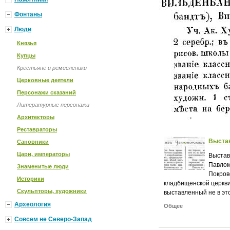
Фонтаны
Люди
Князья
Купцы
Крестьяне и ремесленики
Церковные деятели
Персонажи сказаний
Литературные персонажи
Архитекторы
Реставраторы
Выстав
Сановники
Цари, императоры
Выстав
Павлом
Знаменитые люди
Покров
Историки
кладбищенской церкви 
Скульпторы, художники
выставленный не в эт
Археология
Общее
Совсем не Северо-Запад