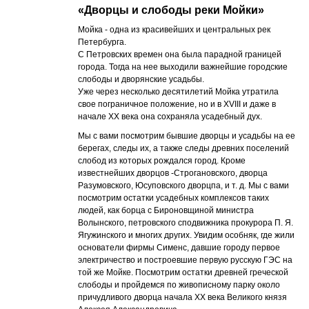
«
Дворцы и слободы реки Мойки
»
Мойка - одна из красивейших и центральных рек
Петербурга.
С Петровских времен она была парадной границей
города. Тогда на нее выходили важнейшие городские
слободы и дворянские усадьбы.
Уже через несколько десятилетий Мойка утратила
свое пограничное положение, но и в XVIII и даже в
начале XX века она сохраняла усадебный дух.
Мы с вами посмотрим бывшие дворцы и усадьбы на ее
берегах, следы их, а также следы древних поселений
слобод из которых рождался город. Кроме
известнейших дворцов -Строгановского, дворца
Разумовского, Юсуповского дворцпа, и т. д. Мы с вами
посмотрим остатки усадебных комплексов таких
людей, как борца с Бироновщиной министра
Волынского, петровского сподвижника прокурора П. Я.
Ягужинского и многих других. Увидим особняк, где жили
основатели фирмы Сименс, давшие городу первое
электричество и построевшие первую русскую ГЭС на
той же Мойке. Посмотрим остатки древней греческой
слободы и пройдемся по живописному парку около
причудливого дворца начала XX века Великого князя