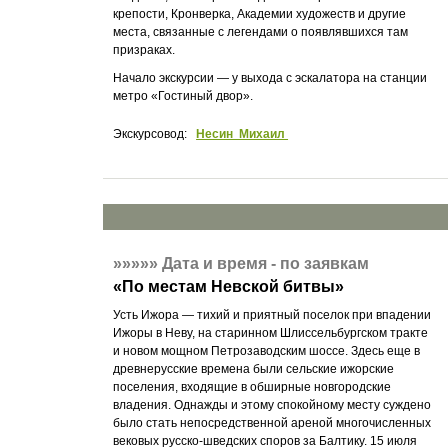
крепости, Кронверка, Академии художеств и другие
места, связанные с легендами о появлявшихся там
призраках.
Начало экскурсии — у выхода с эскалатора на станции
метро «Гостиный двор».
Экскурсовод:
Несин Михаил
»»»»»
Дата и время - по заявкам
«
По местам Невской битвы
»
Усть Ижора — тихий и приятный поселок при впадении
Ижоры в Неву, на старинном Шлиссельбургском тракте
и новом мощном Петрозаводским шоссе. Здесь еще в
древнерусские времена были сельские ижорские
поселения, входящие в обширные новгородские
владения. Однажды и этому спокойному месту суждено
было стать непосредственной ареной многочисленных
вековых русско-шведских споров за Балтику. 15 июля