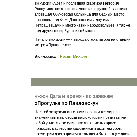
экскурсии будет и последняя квартира Григория
Распутина, печально знаменитая в русской классике
зловещая Обуховская больница для бедных, место
расправы над Ф. М. Достоевским и другими
Петрашевцами и место казни народовольцев, а так же
ряд других петербургских объектов.
Начало экскурсии — у выхода с эскалатора на станции
метро «Пушкинская».
Экскурсовод:
Несин Михаил
»»»»»
Дата и время - по заявкам
«
Прогулка по Павловску
»
На этой экскурсии мы с вами посетим всемирно
знаменитый павловский парк, который представляет
собой уникальное единство живописных красот
природы, мастерства садовников и архитекторов,
посмотрим достопримечательности бывшего уездного