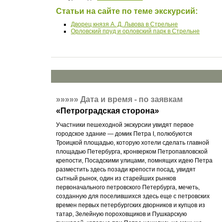
Статьи на сайте по теме экскурсий:
Дворец князя А. Д. Львова в Стрельне
Орловский пруд и орловский парк в Стрельне
»»»»»
Дата и время - по заявкам
«
Петроградская сторона
»
Участники пешеходной экскурсии увидят первое
городское здание — домик Петра I, полюбуются
Троицкой площадью, которую хотели сделать главной
площадью Петербурга, кронверком Петропавловской
крепости, Посадскими улицами, помнящих идею Петра
разместить здесь позади крепости посад, увидят
сытный рынок, один из старейших рынков
первоначального петровского Петербурга, мечеть,
созданную для поселившихся здесь еще с петровских
времен первых петербургских дворников и купцов из
татар, Зелейную пороховщиков и Пушкарскую