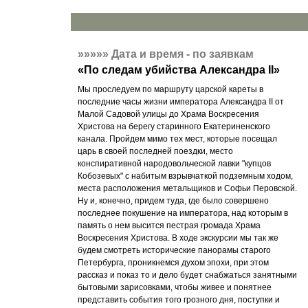
»»»»»
Дата и время - по заявкам
«
По следам убийства Александра II
»
Мы проследуем по маршруту царской кареты в
последние часы жизни императора Александра II от
Малой Садовой улицы до Храма Воскресения
Христова на берегу старинного Екатериненского
канала. Пройдем мимо тех мест, которые посещал
царь в своей последней поездки, место
конспиративной народовольческой лавки "купцов
Кобозевых" с набитым взрывчаткой подземным ходом,
места расположения метальщиков и Софьи Перовской.
Ну и, конечно, придем туда, где было совершено
последнее покушение на императора, над которым в
память о нем высится пестрая громада Храма
Воскресения Христова. В ходе экскурсии мы так же
будем смотреть исторические панорамы старого
Петербурга, проникнемся духом эпохи, при этом
рассказ и показ то и дело будет снабжаться занятными
бытовыми зарисовками, чтобы живее и понятнее
представить события того грозного дня, поступки и