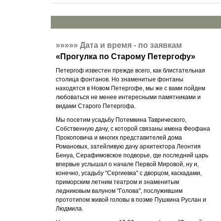
»»»»»
Дата и время - по заявкам
«
Прогулка по Старому Петергофу
»
Петергоф известен прежде всего, как блистательная
столица фонтанов. Но знаменитые фонтаны
находятся в Новом Петергофе, мы же с вами пойдем
любоваться не менее интересными памятниками и
видами Старого Петергофа.
Мы посетим усадьбу Потемкина Таврического,
Собственную дачу, с которой связаны имена Феофана
Прокоповича и многих представителей дома
Романовых, затейливую дачу архитектора Леонтия
Бенуа, Серафимовское подворье, где последний царь
впервые услышал о начале Первой Мировой, ну и,
конечно, усадьбу "Сергиевка" с дворцом, каскадами,
приморским летним театром и знаменитым
ледниковым валуном "Голова", послужившим
прототипом живой головы в поэме Пушкина Руслан и
Людмила.