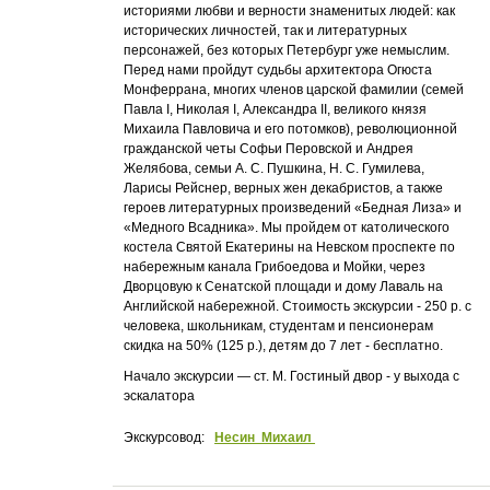
историями любви и верности знаменитых людей: как
исторических личностей, так и литературных
персонажей, без которых Петербург уже немыслим.
Перед нами пройдут судьбы архитектора Огюста
Монферрана, многих членов царской фамилии (семей
Павла I, Николая I, Александра II, великого князя
Михаила Павловича и его потомков), революционной
гражданской четы Софьи Перовской и Андрея
Желябова, семьи А. С. Пушкина, Н. С. Гумилева,
Ларисы Рейснер, верных жен декабристов, а также
героев литературных произведений «Бедная Лиза» и
«Медного Всадника». Мы пройдем от католического
костела Святой Екатерины на Невском проспекте по
набережным канала Грибоедова и Мойки, через
Дворцовую к Сенатской площади и дому Лаваль на
Английской набережной. Стоимость экскурсии - 250 р. с
человека, школьникам, студентам и пенсионерам
скидка на 50% (125 р.), детям до 7 лет - бесплатно.
Начало экскурсии — ст. М. Гостиный двор - у выхода с
эскалатора
Экскурсовод:
Несин Михаил