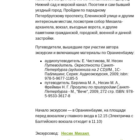
Нижний сад и морской канал. Посетим и сам бывший
уездный город. Пройдем по парадному
Петербругскому проспекту, Еленинской улице и другим
интересным местам, посмотрим собор Михаила-
архангела, вокзал, въездные ворота, и другие
памятники гражданской, городской, военной и дачной
застройки.
Путеводители, вышедшие при участии автора
экскурсии и включающие материалы по Ораниенбауму:
аудиопутеводитель: Е. Чистикова, М. Несин
Путеводитель. Окрестности Санкт-
Петербурга (аудиокнига на 2 CD)
//М., 1С-
Паблишинг, Серия: Аудиоэкскурсия, 2009; isbn:
978-5-9677-1185-5
путеводитель: Берлина М. А., Несин М. А.,
Фрейман Н. Г.
Прогулки по пригородам Санкт-
Петербурга
- М., "Вече", 2009, 272 стр. ISBN: 978-
5-9533-3617-8
Начало экскурсии — в Ораниенбауме, на площади
перед вокзалом у главного входа в 12.15 (Электричка с
Балтийского вокзала отходит в 11.10)
Экскурсовод:
Несин Михаил