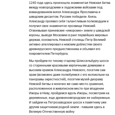
1240 года здесь произошла знаменитая Невская битва
между новгородскими и ладожскими войсками под
командованием князя Александра Ярославича и
шведским десантом. Русские победили. Князь
Александр проявил себя талантливым полководцем и
получил свое знаменитое прозвище Невский.
Отвоевывая приневские «ижорские» земли у шведской
короны, выводя Московию в ранг первейших мировых
держав, основатель Невской столицы Петр Великий
активно апеллировал к невским доблестям своего
древнерусского предшественника и объявил его
покровителем Петербурга.
Мы пройдем по тихому старому Шлиссельбургу шоссе
со старинными красивыми кирпичными домиками и
высоким храмом Александра Невского, посетим сам
храм (возможно даже полюбуемся с его колокольни на
панорамы окрестностей), посетим музей-диораму
Невской битвы и конечно же само место сражения,
расположенное в живописном месте при впадении
Ижоры в Неву, пройдемся вдоль Ижоры, посмотрим на
деревянные, еще древненовгородские ее набережные.
И зайдем на Петрозаводское шоссе к памятнику уже
другим защитникам родной земли - павшим здесь в
Великую Отечественную войну