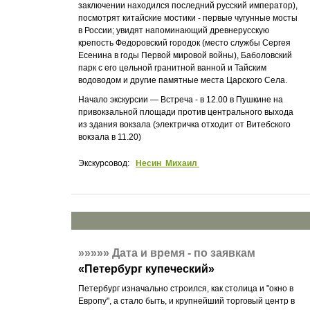
заключении находился последний русский император),
посмотрят китайские мостики - первые чугунные мосты
в России; увидят напоминающий древнерусскую
крепость Федоровский городок (место службы Сергея
Есенина в годы Первой мировой войны), Баболовский
парк с его цельной гранитной ванной и Тайским
водоводом и другие памятные места Царского Села.
Начало экскурсии — Встреча - в 12.00 в Пушкине на
привокзальной площади против центрального выхода
из здания вокзала (электричка отходит от Витебского
вокзала в 11.20)
Экскурсовод:
Несин Михаил
»»»»»
Дата и время - по заявкам
«
Петербург купеческий
»
Петербург изначально строился, как столица и "окно в
Европу", а стало быть, и крупнейший торговый центр в