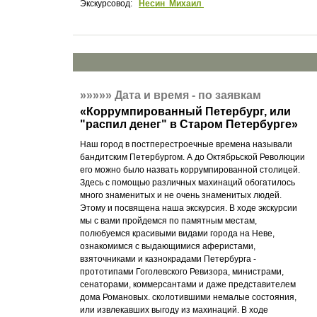
Экскурсовод:
Несин Михаил
»»»»»
Дата и время - по заявкам
«
Коррумпированный Петербург, или
"распил денег" в Старом Петербурге
»
Наш город в постперестроечные времена называли
бандитским Петербургом. А до Октябрьской Революции
его можно было назвать коррумпированной столицей.
Здесь с помощью различных махинаций обогатилось
много знаменитых и не очень знаменитых людей.
Этому и посвящена наша экскурсия. В ходе экскурсии
мы с вами пройдемся по памятным местам,
полюбуемся красивыми видами города на Неве,
ознакомимся с выдающимися аферистами,
взяточниками и казнокрадами Петербурга -
прототипами Гоголевского Ревизора, министрами,
сенаторами, коммерсантами и даже представителем
дома Романовых. сколотившими немалые состояния,
или извлекавших выгоду из махинаций. В ходе