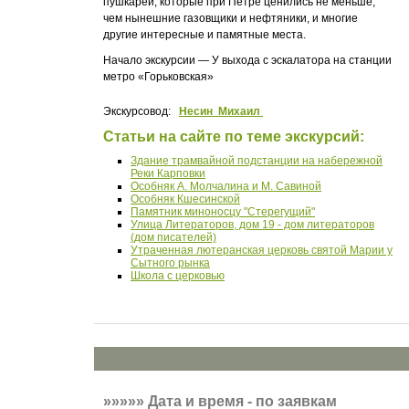
пушкарей, которые при Петре ценились не меньше,
чем нынешние газовщики и нефтяники, и многие
другие интересные и памятные места.
Начало экскурсии — У выхода с эскалатора на станции
метро «Горьковская»
Экскурсовод:
Несин Михаил
Статьи на сайте по теме экскурсий:
Здание трамвайной подстанции на набережной
Реки Карповки
Особняк А. Молчалина и М. Савиной
Особняк Кшесинской
Памятник миноносцу "Стерегущий"
Улица Литераторов, дом 19 - дом литераторов
(дом писателей)
Утраченная лютеранская церковь святой Марии у
Сытного рынка
Школа с церковью
»»»»»
Дата и время - по заявкам