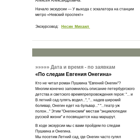
Алексея Александровича.
Начало экскурсии — У выхода с эскалатора на станции
метро «Невский проспект»
Экскурсовод:
Несин Михаил
»»»»»
Дата и время - по заявкам
«
По следам Евгения Онегина
»
Кто не читал роман Пушкина "Евгений Онегин"?
Многим конечно запомнилось описание петербургского
детства и светского времяпрепровождения героя: "... и
В летний сад гулять водил...", "... надев широкий
боливар, Онегин едет на бульвар..." "...театр уж
полон..." Этим "Онегинским" местам "энциклопедии
русской жизни" и посвящается наш маршрут.
В ходе экскурсии мы с вами пройдем по следам
Пушкина и Онегина.
Мы посетим Летний сад, где Онегин часто гулял