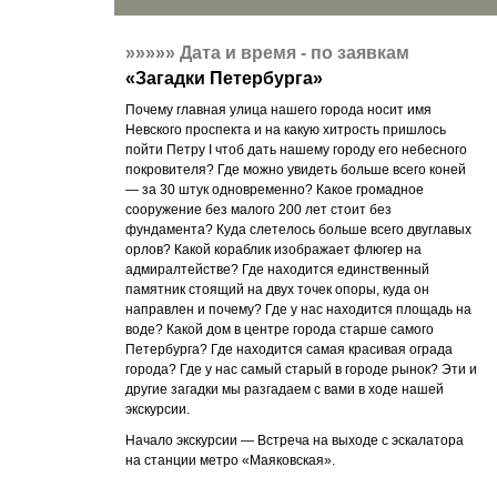
»»»»»
Дата и время - по заявкам
«
Загадки Петербурга
»
Почему главная улица нашего города носит имя
Невского проспекта и на какую хитрость пришлось
пойти Петру I чтоб дать нашему городу его небесного
покровителя? Где можно увидеть больше всего коней
— за 30 штук одновременно? Какое громадное
сооружение без малого 200 лет стоит без
фундамента? Куда слетелось больше всего двуглавых
орлов? Какой кораблик изображает флюгер на
адмиралтействе? Где находится единственный
памятник стоящий на двух точек опоры, куда он
направлен и почему? Где у нас находится площадь на
воде? Какой дом в центре города старше самого
Петербурга? Где находится самая красивая ограда
города? Где у нас самый старый в городе рынок? Эти и
другие загадки мы разгадаем с вами в ходе нашей
экскурсии.
Начало экскурсии — Встреча на выходе с эскалатора
на станции метро «Маяковская».