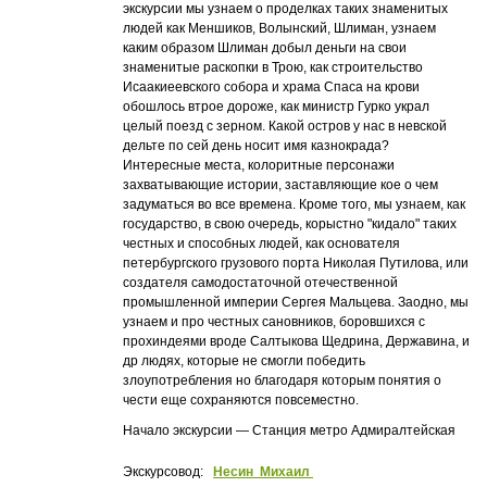
экскурсии мы узнаем о проделках таких знаменитых
людей как Меншиков, Волынский, Шлиман, узнаем
каким образом Шлиман добыл деньги на свои
знаменитые раскопки в Трою, как строительство
Исаакиеевского собора и храма Спаса на крови
обошлось втрое дороже, как министр Гурко украл
целый поезд с зерном. Какой остров у нас в невской
дельте по сей день носит имя казнокрада?
Интересные места, колоритные персонажи
захватывающие истории, заставляющие кое о чем
задуматься во все времена. Кроме того, мы узнаем, как
государство, в свою очередь, корыстно "кидало" таких
честных и способных людей, как основателя
петербургского грузового порта Николая Путилова, или
создателя самодостаточной отечественной
промышленной империи Сергея Мальцева. Заодно, мы
узнаем и про честных сановников, боровшихся с
прохиндеями вроде Салтыкова Щедрина, Державина, и
др людях, которые не смогли победить
злоупотребления но благодаря которым понятия о
чести еще сохраняются повсеместно.
Начало экскурсии — Станция метро Адмиралтейская
Экскурсовод:
Несин Михаил