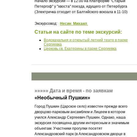
Начало экскурсии — в 12.00 на платформе "Старый
Петергоф" у "хвоста" поезда, идущего от Петербурга
(Электричка отходит от Балтийского вокзала в 11-10)
Экскурсовод:
Несин Михаил
Статьи на сайте по теме экскурсий:
Водокачальня и открытый летний театр в парке
Сергиевка
Церковь св. Екатерины в парке Сергиевка
»»»»»
Дата и время - по заявкам
«
Необычный Пушкин
»
Город Пушкин (Царское село) известен прежде всего
дворцово-парковым ансамблем и Лицеем в котором
учился Александр Сергеевич Пушкин. Однако, наша
экскурсия посвящена другим интересным и значимым
объектам. Участники прогулки посетят
Александровский парк (в Александровском дворце в