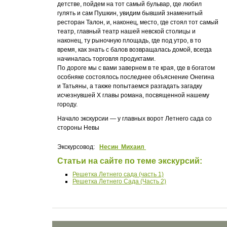
детстве, пойдем на тот самый бульвар, где любил
гулять и сам Пушкин, увидим бывший знаменитый
ресторан Талон, и, наконец, место, где стоял тот самый
театр, главный театр нашей невской столицы и
наконец, ту рыночную площадь, где под утро, в то
время, как знать с балов возвращалась домой, всегда
начиналась торговля продуктами.
По дороге мы с вами завернем в те края, где в богатом
особняке состоялось последнее объяснение Онегина
и Татьяны, а также попытаемся разгадать загадку
иcчезнувшей Х главы романа, посвященной нашему
городу.
Начало экскурсии — у главных ворот Летнего сада со
стороны Невы
Экскурсовод:
Несин Михаил
Статьи на сайте по теме экскурсий:
Решетка Летнего сада (часть 1)
Решетка Летнего Сада (Часть 2)