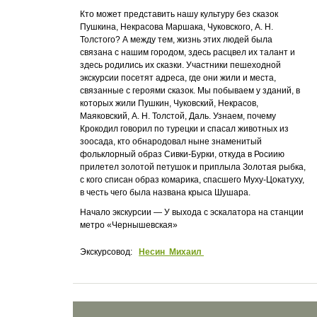
Кто может представить нашу культуру без сказок
Пушкина, Некрасова Маршака, Чуковского, А. Н.
Толстого? А между тем, жизнь этих людей была
связана с нашим городом, здесь расцвел их талант и
здесь родились их сказки. Участники пешеходной
экскурсии посетят адреса, где они жили и места,
связанные с героями сказок. Мы побываем у зданий, в
которых жили Пушкин, Чуковский, Некрасов,
Маяковский, А. Н. Толстой, Даль. Узнаем, почему
Крокодил говорил по турецки и спасал животных из
зоосада, кто обнародовал ныне знаменитый
фольклорный образ Сивки-Бурки, откуда в Росиию
прилетел золотой петушок и приплыла Золотая рыбка,
с кого списан образ комарика, спасшего Муху-Цокатуху,
в честь чего была названа крыса Шушара.
Начало экскурсии — У выхода с эскалатора на станции
метро «Чернышевская»
Экскурсовод:
Несин Михаил