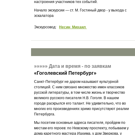
настроения участников тех событий.
Начало экскурсии — ст. М. Гостиный двор - у выхода с
эскалатора
Экскурсовод:
Несин Михаил
»»»»»
Дата и время - по заявкам
«
Гоголевский Петербург
»
Санкт-Петербург не даром называют культурной
столицей. С ним связано множество имен классиков
русской литературы, в том числе жизнь и творчество
великого русского писателя Н.В. Гоголя. В нашем
городе раскрылся его талант. Не удивительно, что во
многих его произведениях зримо присутствуют реалии
Петербурга.
Мы посетим основные адреса писателя, пройдем по
местам его героев: по Невскому проспекту, побываем у
дома каретного мастера Иахима, у дом Зверкова, у