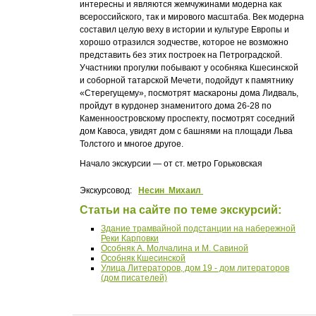
интересны и являются жемчужинами модерна как
всероссийского, так и мирового масштаба. Век модерна
составил целую веху в истории и культуре Европы и
хорошо отразился зодчестве, которое не возможно
представить без этих построек на Петроградской.
Участники прогулки побывают у особняка Кшесинской
и соборной татарской Мечети, подойдут к памятнику
«Стерегущему», посмотрят маскароны дома Лидваль,
пройдут в курдонер знаменитого дома 26-28 по
Каменноостровскому проспекту, посмотрят соседний
дом Кавоса, увидят дом с башнями на площади Льва
Толстого и многое другое.
Начало экскурсии — от ст. метро Горьковская
Экскурсовод:
Несин Михаил
Статьи на сайте по теме экскурсий:
Здание трамвайной подстанции на набережной
Реки Карповки
Особняк А. Молчалина и М. Савиной
Особняк Кшесинской
Улица Литераторов, дом 19 - дом литераторов
(дом писателей)