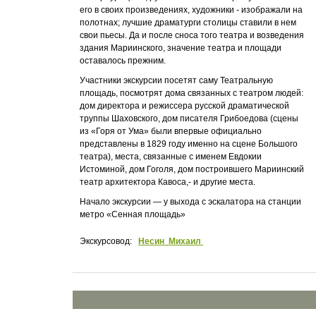
его в своих произведениях, художники - изображали на
полотнах; лучшие драматурги столицы ставили в нем
свои пьесы. Да и после сноса того театра и возведения
здания Мариинского, значение театра и площади
оставалось прежним.
Участники экскурсии посетят саму Театральную
площадь, посмотрят дома связанных с театром людей:
дом директора и режиссера русской драматической
труппы Шаховского, дом писателя Грибоедова (сцены
из «Горя от Ума» были впервые официально
представлены в 1829 году именно на сцене Большого
театра), места, связанные с именем Евдокии
Истоминой, дом Гоголя, дом построившего Мариинский
театр архитектора Кавоса,- и другие места.
Начало экскурсии — у выхода с эскалатора на станции
метро «Сенная площадь»
Экскурсовод:
Несин Михаил