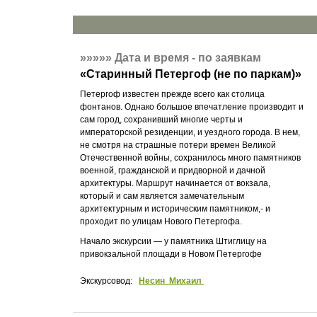
»»»»»
Дата и время - по заявкам
«
Старинный Петергоф (не по паркам)
»
Петергоф известен прежде всего как столица
фонтанов. Однако большое впечатление производит и
сам город, сохранивший многие черты и
императорской резиденции, и уездного города. В нем,
не смотря на страшные потери времен Великой
Отечественной войны, сохранилось много памятников
военной, гражданской и придворной и дачной
архитектуры. Маршрут начинается от вокзала,
который и сам является замечательным
архитектурным и историческим памятником,- и
проходит по улицам Нового Петергофа.
Начало экскурсии — у памятника Штиглицу на
привокзальной площади в Новом Петергофе
Экскурсовод:
Несин Михаил