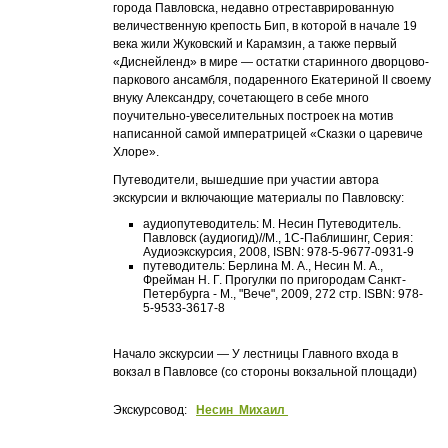
города Павловска, недавно отреставрированную
величественную крепость Бип, в которой в начале 19
века жили Жуковский и Карамзин, а также первый
«Диснейленд» в мире — остатки старинного дворцово-
паркового ансамбля, подаренного Екатериной II своему
внуку Александру, сочетающего в себе много
поучительно-увеселительных построек на мотив
написанной самой императрицей «Сказки о царевиче
Хлоре».
Путеводители, вышедшие при участии автора
экскурсии и включающие материалы по Павловску:
аудиопутеводитель: М. Несин Путеводитель.
Павловск (аудиогид)//М., 1С-Паблишинг, Серия:
Аудиоэкскурсия, 2008, ISBN: 978-5-9677-0931-9
путеводитель: Берлина М. А., Несин М. А.,
Фрейман Н. Г. Прогулки по пригородам Санкт-
Петербурга - М., "Вече", 2009, 272 стр. ISBN: 978-
5-9533-3617-8
Начало экскурсии — У лестницы Главного входа в
вокзал в Павловсе (со стороны вокзальной площади)
Экскурсовод:
Несин Михаил