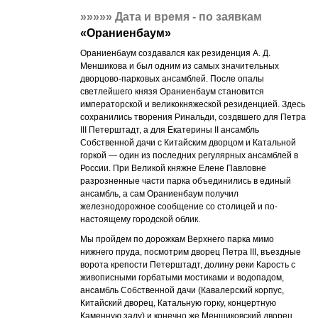
»»»»»
Дата и время - по заявкам
«
Ораниенбаум
»
Ораниенбаум создавался как резиденция А. Д.
Меншикова и был одним из самых значительных
дворцово-парковых ансамблей. После опалы
светлейшего князя Ораниенбаум становится
императорской и великокняжеской резиденцией. Здесь
сохранились творения Ринальди, создвшего для Петра
III Петерштадт, а для Екатерины II ансамбль
Собственной дачи с Китайским дворцом и Катальной
горкой — один из последних регулярных ансамблей в
России. При Великой княжне Елене Павловне
разрозненные части парка объединились в единый
ансамбль, а сам Ораниенбаум получил
железнодорожное сообщение со столицей и по-
настоящему городской облик.
Мы пройдем по дорожкам Верхнего парка мимо
нижнего пруда, посмотрим дворец Петра III, въездные
ворота крепости Петерштадт, долину реки Карость c
живописными горбатыми мостиками и водопадом,
ансамбль Собственной дачи (Кавалерский корпус,
Китайский дворец, Катальную горку, концертную
Каменную залу) и конечно же Меншиковский дворец,