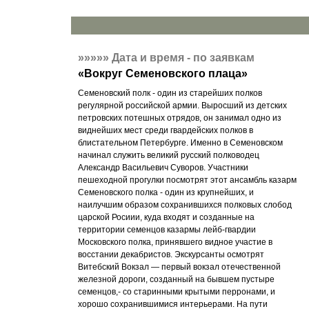
»»»»»
Дата и время - по заявкам
«
Вокруг Семеновского плаца
»
Семеновский полк - один из старейших полков
регулярной российской армии. Выросший из детских
петровских потешных отрядов, он занимал одно из
виднейших мест среди гвардейских полков в
блистательном Петербурге. Именно в Семеновском
начинал служить великий русский полководец
Александр Васильевич Суворов. Участники
пешеходной прогулки посмотрят этот ансамбль казарм
Семеновского полка - один из крупнейших, и
наилучшим образом сохранившихся полковых слобод
царской Росиии, куда входят и созданные на
территории семенцов казармы лейб-гвардии
Московского полка, принявшего видное участие в
восстании декабристов. Экскурсанты осмотрят
Витебский Вокзал — первый вокзал отечественной
железной дороги, созданный на бывшем пустыре
семенцов,- со старинными крытыми перронами, и
хорошо сохранившимися интерьерами. На пути