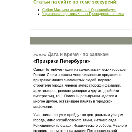
Статьи на сайте по теме экскурсий:
Собор Михаила-архангела в Ораниенбауме
Утраченная церковь Конно-Гренадерского полка
»»»»»
Дата и время - по заявкам
«
Призраки Петербурга
»
Санкт-Петербург - один из самых мистических городов
России. С ним связаны многочисленные предания о
призраках многих знаменитых людей, первого
строителя города, членов императорской фамилии,
архитекторов, революционеров и других: двойники
императриц, тень Павла I и розыгрыши кадетов и
многое другое, оставившее память в городской
мифологии.
Участники прогулки пройдут по центральным улицам
города, мимо Михайловского замка, Летнего сада,
Конюшенной площади, Исаакиевского собора, Медного
всадника, посмотрят на здание Петропавловской