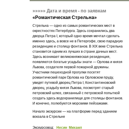
»»»»»
Дата и время - по заявкам
«
Романтическая Стрельна
»
Стрельна — одно из самых романтических мест в
окрестностях Петербурга. Здесь сохранились два
дворца Петра I, который одно время мечтал сделать
именно здесь, а вовсе не в Петергофе, свою парадную
резиденцию и столицу фонтанов. В XIX веке Стрельна
становится одним из лучших в стране дачных мест.
Здесь возникает великокняжеская резиденция,
появляются богатые усадьбы знати — Орлова и князя
Львова, создателя первой пожарной дружины.
Участники пешеходной прогулки посетят
романтический парк Орлова на Орловском пруду,
увидят путевой дворец Петра I, Константиновский
дворец, усадьбу князя Львова, посмотрят старый
петровский шлюз, связанный с петровской попыткой
создать здесь водохранилище для столицы фонтанов.
И конечно, полюбуются морскими пейзажами.
Начало экскурсии — на платформе перед зданием
вокзала в Стрельне
Экскурсовод:
Несин Михаил