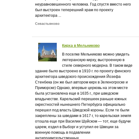
неуравновешенного человека. Год спустя вместо него
был выстроен теперешний храм по проекту
архитектора ...
Севастьяново
Кирха в Мельниково
В поселке Мельниково можно увидеть
лютеранскую кирху, выстроенную в
стиле северного модерна. В таком виде
здание было выстроено в 1910 г. по проекту финского
архитектора шведского происхождения Йозефа
Стенбека (он же был автором кирх в Зеленогроске и
Приморске) Однако, впервые церковь на этом месте
была установлена еще в 1635 г., при шведском
владычестве. Карельский перешеек раньше южных
окрестностей нынешнего Петербурга официально
перешел под власть Шведской короны. Если те были
закреплены за шведами в 1617 г, то карельская земля
отошла еще при Василии Шуйском — тот, еще будучи
царем, ездил в Выборг и уступил ее Швеции за
военную помощь в подавлении
антиправительственных ...