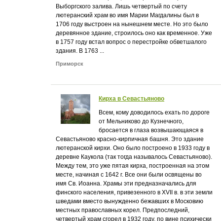
Выборгского залива. Лишь четвертый по счету
лютеранский храм во имя Марии Магдалины был в
1706 году выстроен на нынешнем месте. Но это было
деревянное здание, строилось оно как временное. Уже
в 1757 году встал вопрос о перестройке обветшалого
здания. В 1763 ...
Приморск
Кирха в Севастьяново
Всем, кому доводилось ехать по дороге
от Мельниково до Кузнечного,
бросается в глаза возвышающаяся в
Севастьяново красно-кирпичная башня. Это здание
лютеранской кирхи. Оно было построено в 1933 году в
деревне Каукола (так тогда называлось Севастьяново).
Между тем, это уже пятая кирха, построенная на этом
месте, начиная с 1642 г. Все они были освящены во
имя Св. Иоанна. Храмы эти предназначались для
финского населения, привезенного в XVII в. в эти земли
шведами вместо вынужденно бежавших в Московию
местных православных корел. Предпоследний,
четвертый храм сгорел в 1932 году, по вине психически