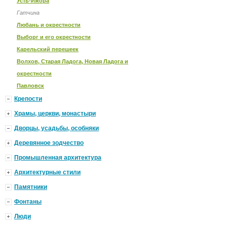
Усть-Ижора
Гатчина
Любань и окрестности
Выборг и его окрестности
Карельский перешеек
Волхов, Старая Ладога, Новая Ладога и
окрестности
Павловск
Крепости
Храмы, церкви, монастыри
Дворцы, усадьбы, особняки
Деревянное зодчество
Промышленная архитектура
Архитектурные стили
Памятники
Фонтаны
Люди