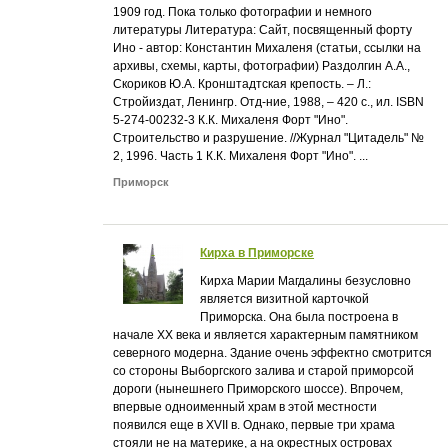
1909 год. Пока только фотографии и немного
литературы Литература: Сайт, посвященный форту
Ино - автор: Константин Михаленя (статьи, ссылки на
архивы, схемы, карты, фотографии) Раздолгин А.А.,
Скориков Ю.А. Кронштадтская крепость. – Л.:
Стройиздат, Ленингр. Отд-ние, 1988, – 420 с., ил. ISBN
5-274-00232-3 К.К. Михаленя Форт "Ино".
Строительство и разрушение. //Журнал "Цитадель" №
2, 1996. Часть 1 К.К. Михаленя Форт "Ино". ...
Приморск
Кирха в Приморске
Кирха Марии Магдалины безусловно
является визитной карточкой
Приморска. Она была построена в
начале XX века и является характерным памятником
северного модерна. Здание очень эффектно смотрится
со стороны Выборгского залива и старой приморсой
дороги (нынешнего Приморского шоссе). Впрочем,
впервые одноименный храм в этой местности
появился еще в XVII в. Однако, первые три храма
стояли не на материке, а на окрестных островах