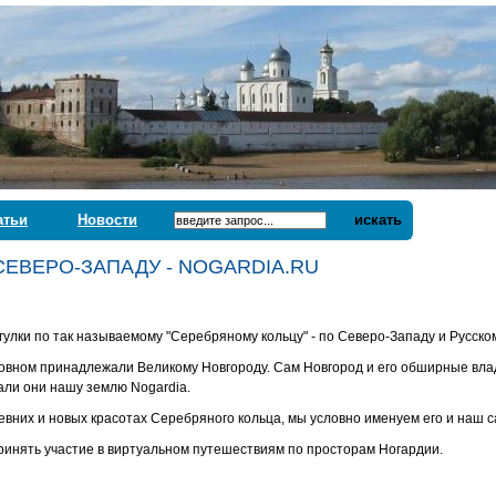
атьи
Новости
искать
СЕВЕРО-ЗАПАДУ - NOGARDIA.RU
улки по так называемому "Серебряному кольцу" - по Северо-Западу и Русско
сновном принадлежали Великому Новгороду. Сам Новгород и его обширные вл
али они нашу землю Nogardia.
евних и новых красотах Серебряного кольца, мы условно именуем его и наш 
ринять участие в виртуальном путешествиям по просторам Ногардии.