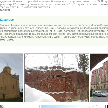
я душевно-больных с просьбой передать благодарность жертвователям стр. 22 По до
ров стр. 22 Статьи публиковалась в трех номерах за 1872 год: часть первая - во вт
 третьем третья - в четвертом выпуске к
тербург
 Ковалеве
Спаса на Ковалеве расположена в живописном месте на высоком берегу Малого Волхо
троен из красного местного известняка. Как и положено культовым постройкам време
 в стилистике новгородских храмов XII-XIII в, хотя, согласно Новгородской четверто
но несколько приделов. В самом большом, южном из них, были обнаружены захоронени
иных, связанных с храмом, известен лишь один — его вышеупомянутый основатель 
 Новгород