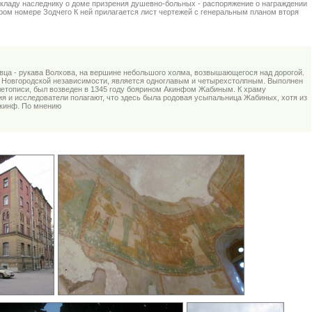
кладу наследнику о доме призрения душевно-больных - распоряжение о награждении
ором номере Зодчего К ней прилагается лист чертежей с генеральным планом вторя
вца - рукава Волхова, на вершине небольшого холма, возвышающегося над дорогой.
н Новгородской независимости, является одноглавым и четырехстолпным. Выполнен
й летописи, был возведен в 1345 году боярином Акинфом Жабиным. К храму
я и исследователи полагают, что здесь была родовая усыпальница Жабиных, хотя из
Акинф. По мнению