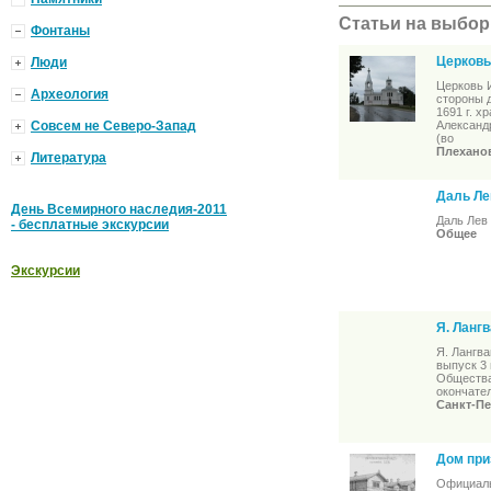
Статьи на выбор
Фонтаны
Церковь
Люди
Церковь И
Археология
стороны 
1691 г. х
Совсем не Северо-Запад
Александ
(во
Плехано
Литература
Даль Ле
День Всемирного наследия-2011
Даль Лев 
- бесплатные экскурсии
Общее
Экскурсии
Я. Лангв
Я. Лангва
выпуск 3 
Общества
окончате
Санкт-Пе
Дом при
Официальн