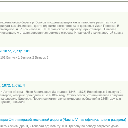
жена около берега р. Волхов и издалека видна как в панораме реки, так и со
рирует как Ильинское, центр одноименного погоста, с церковью Ильи Пророка. В
 помещиков А. Р. Томилова и Е. И. Ильинского по проекту архитектора Николая
л освящен. А старвя деревянная церковь сгорела. Ильинский стал старостой храма
1872, 7, стр. 101
 101 Выпуск 1 Выпуск 2 Выпуск 3
1872, 1, стр. 4
 4 Автро обзора - Яков Васильевич Лангваген (1848 - 1873) Все обзоры: 1 выпуск 2
екторов, которые проходили еще в 1862 году. Отмечается, что инициатива создания
кандровичу Шретеру. Перечисляются члены комиссии, избранной в 1865 году для
и Гримм, Николай
ции Финляндской железной дороги (Часть IV - из официального раздела)
его Александра III, к Генерал-адъютанту Ф.Ф. Трепову по поводу открытия дома