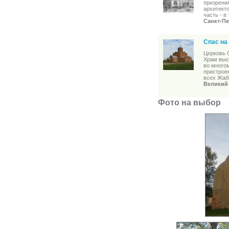
призрени
архитекто
часть - в
Санкт-Пе
Спас на
Церковь 
Храм выс
во многом
пристрое
всех Жаб
Великий
Фото на выбор