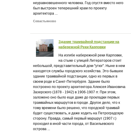
неуравновешенного человека. Год спустя вместо него
был выстроен теперешний храм по проекту
архитектора ...
Севастьяново
Здание трамвайной подстанции на
набережной Реки Карповки
На изгибе набережной реки Карповки,
на стыке с улицей Литераторов стоит
небольшой, представительный дом-"утюг". Ныне в нем
находятся службы городского хозяйства. Это бывшее
здание трамвайной подстанции, одно из первых в
своем роде в Санкт-Петербурге. Здание было
построено по проекту архитектора Алексея Ивановича
Зазерского (1878 - 1942) в 1906-1907 гг. При этом,
заложено оно было еще даже до прокладки первых
трамвайных маршрутов в городе. Другое дело, что к
тому времени было решено, что городской трамвай
будет существовать, и даже ходить на Петроградскую
сторону. Правда, самый первый маршрут (1907 г.)
проходил в иной части города, от Васильевского
острова ...