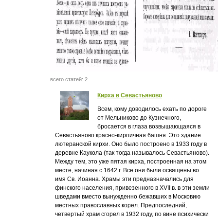
всего статей: 2
Кирха в Севастьяново
Всем, кому доводилось ехать по дороге
от Мельниково до Кузнечного,
бросается в глаза возвышающаяся в
Севастьяново красно-кирпичная башня. Это здание
лютеранской кирхи. Оно было построено в 1933 году в
деревне Каукола (так тогда называлось Севастьяново).
Между тем, это уже пятая кирха, построенная на этом
месте, начиная с 1642 г. Все они были освящены во
имя Св. Иоанна. Храмы эти предназначались для
финского населения, привезенного в XVII в. в эти земли
шведами вместо вынужденно бежавших в Московию
местных православных корел. Предпоследний,
четвертый храм сгорел в 1932 году, по вине психически