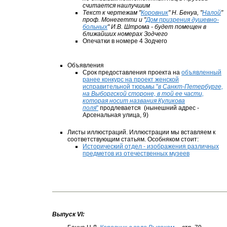
считается наилучшим
Текст к чертежам "
Коровник
" Н. Бенуа, "
Налой
"
проф. Монегетти и "
Дом призрения душевно-
больных
" И.В. Штрома - будет помещен в
ближайших номерах Зодчего
Опечатки в номере 4 Зодчего
Объявления
Срок предоставления проекта на
объявленный
ранее конкурс на проект женской
исправительной тюрьмы "
в Санкт-Петербурге,
на Выборгской стороне, в той ее части,
которая носит названия Куликова
поля
"
продлевается (нынешний адрес -
Арсенальная улица, 9)
Листы иллюстраций. Иллюстрации мы вставляем к
соответствующим статьям. Особняком стоит:
Исторический отдел - изображения различных
предметов из отечественных музеев
Выпуск VI: