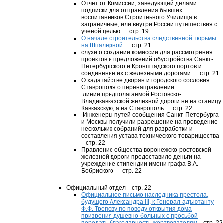
Отчет от Комиссии, заведующей делами
подписки для отправления бывших
воспитанников Строитеьного Училища в
заграничные, или внутри России путешествия с
ученой целью. стр. 19
О начале строительства следственной тюрьмы
на Шпалерной
стр. 21
слухи о создании комиссии для рассмотрения
проектов и предложений обустройства Санкт-
Петербургского и Кронштадского портов и
соединение их с железными дорогами стр. 21
О хадатайстве дворян и городского сословия
Ставрополя о перенаправлении
линии предполагаемой Ростовско-
Владикавказской железной дороги не на станицу
Кавказскую, а на Ставрополь стр. 22
Инженеры путей сообщения Санкт-Петербурга
и Москвы получили разрешение на проведение
нескольких собраний для разработки и
составления устава технического товарищества
стр. 22
Правление общества воронежско-ростовской
железной дороги предоставило деньги на
учреждение стипендии имени графа В.А.
Бобриского стр. 22
Официальный отдел стр. 22
Официальное письмо наследника престола,
будущего Александра III, к Генерал-адъютанту
Ф.Ф. Трепову по поводу открытия дома
призрения душевно-больных с просьбой
передать благодарность жертвователям
стр. 22