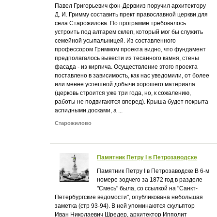
Павел Григорьевич фон-Дервииз поручил архитектору
Д. И. Гримму составить прект православной церкви для
села Старожилова. По программе требовалось
устроить под алтарем склеп, который мог бы служить
семейной усыпальницей. Из составленного
профессором Гриммом проекта видно, что фундамент
предполагалось вывести из тесанного камня, стены
фасада - из кирпича. Осуществление этого проекта
поставлено в зависимость, как нас уведомили, от более
или менее успешной добычи хорошего материала
(церковь строится уже три года, но, к сожалению,
работы не подвигаются вперед). Крыша будет покрыта
аспидными досками, а ...
Старожилово
Памятник Петру I в Петрозаводске
Памятник Петру I в Петрозаводске В 6-м
номере зодчего за 1872 год в разделе
"Смесь" была, со ссылкой на "Санкт-
Петербургские ведомости", опубликована небольшая
заметка (стр 93-94). В ней упоминаются скульптор
Иван Николаевич Шредер, архитектор Ипполит