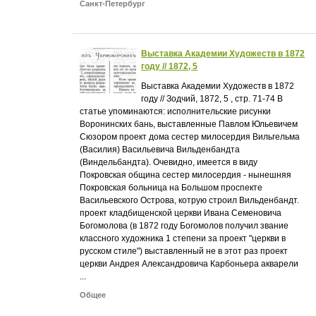
Санкт-Петербург
Выставка Академии Художеств в 1872
году // 1872, 5
Выставка Академии Художеств в 1872
году // Зодчий, 1872, 5 , стр. 71-74 В
статье упоминаются: исполнительские рисунки
Воронинских бань, выставленные Павлом Юльевичем
Сюзором проект дома сестер милосердия Вильгельма
(Василия) Васильевича Вильденбандта
(Виндельбандта). Очевидно, имеется в виду
Покровская община сестер милосердия - нынешняя
Покровская больница на Большом проспекте
Васильевского Острова, котрую строил Вильденбандт.
проект кладбищенской церкви Ивана Семеновича
Богомолова (в 1872 году Богомолов получил звание
классного художника 1 степени за проект "церкви в
русском стиле") выставленный не в этот раз проект
церкви Андрея Александровича Карбоньера акварели
...
Общее