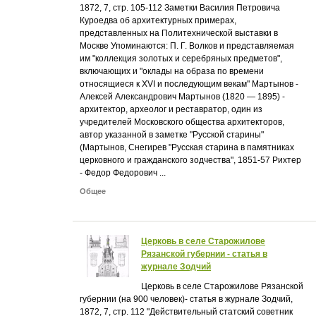
1872, 7, стр. 105-112 Заметки Василия Петровича
Куроедва об архитектурных примерах,
представленных на Политехнической выставки в
Москве Упоминаются: П. Г. Волков и представляемая
им "коллекция золотых и серебряных предметов",
включающих и "оклады на образа по времени
относящиеся к XVI и последующим векам" Мартынов -
Алексей Александрович Мартынов (1820 — 1895) -
архитектор, археолог и реставратор, один из
учредителей Московского общества архитекторов,
автор указанной в заметке "Русской старины"
(Мартынов, Снегирев "Русская старина в памятниках
церковного и гражданского зодчества", 1851-57 Рихтер
- Федор Федорович ...
Общее
Церковь в селе Старожилове
Рязанской губернии - статья в
журнале Зодчий
Церковь в селе Старожилове Рязанской
губернии (на 900 человек)- статья в журнале Зодчий,
1872, 7, стр. 112 "Действительный статский советник