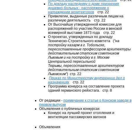
По докладу наследнику о доме призрения
душевно-больных - распоряжение о
награждении архитекторов
стр. 22
Привилегии, выданные различным лицам на
различную деятельность стр. 22
От Высочайше утвержденной комиссии для
распоряжений по участию России в венской
всемирной выставке 1873 года стр. 22
О проектах, утвержденных по докладу
Техническо-Строительного комитета (
"на
постройку казарм в г. Тобольске,
пересоставленные профессором архитектуры
действительным статским советником
Львовым и на постройку в г. Москве
Центральной пересыльной
Тюрьмы, пересоставленные архитектуром
действительным статским советником
Львовским"
) стр. 22
Приказ по Министерству внутренних дел о
назначениях
стр. 22
Программа конкурса на составление проекта
зданий германского рейхстага. стр. 8
От редакции -
примечание к статье о Конском заводе в
первом выпуске
Объявления о публичных конкурсах
Конкурс на лучший проект отопления и
вентиляции пассажирских вагонов
Объявления