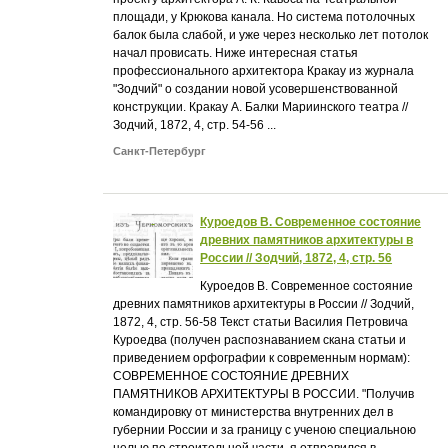
площади, у Крюкова канала. Но система потолочных
балок была слабой, и уже через несколько лет потолок
начал провисать. Ниже интересная статья
профессионального архитектора Кракау из журнала
"Зодчий" о создании новой усовершенствованной
конструкции. Кракау А. Балки Мариинского театра //
Зодчий, 1872, 4, стр. 54-56 ...
Санкт-Петербург
Куроедов В. Современное состояние
древних памятников архитектуры в
России // Зодчий, 1872, 4, стр. 56
Куроедов В. Современное состояние
древних памятников архитектуры в России // Зодчий,
1872, 4, стр. 56-58 Текст статьи Василия Петровича
Куроедва (получен распознаванием скана статьи и
приведением орфографии к современным нормам):
СОВРЕМЕННОЕ СОСТОЯНИЕ ДРЕВНИХ
ПАМЯТНИКОВ АРХИТЕКТУРЫ В РОССИИ. "Получив
командировку от министерства внутренних дел в
губернии России и за границу с ученою специальною
целью по строительной части, я отправился в