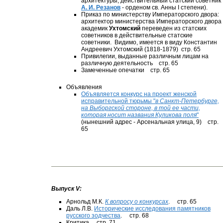
архитектуры, действительный статский советник
А. И. Резанов
- орденом св. Анны I степени).
Приказ по министерству Императорского двора:
архитектор министерства Императорского двора
академик
Ухтомский
переведен из статских
советников в действительные статские
советники. Видимо, имеется в виду Константин
Андреевич Ухтомский (1818-1879) стр. 65
Привилегии, выданные различным лицам на
различную деятельность стр. 65
Замеченные опечатки стр. 65
Объявления
Объявляется конкурс на проект женской
исправительной тюрьмы "
в Санкт-Петербурге,
на Выборгской стороне, в той ее части,
которая носит названия Куликова поля
"
(нынешний адрес - Арсенальная улица, 9) стр.
65
Выпуск V:
Арнольд М.К.
К вопросу о конкурсах
.
стр. 65
Даль Л.В.
Исторические исследования памятников
русского зодчества
.
стр. 68
Критика стр. 71