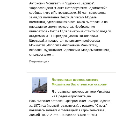
Антонович Монигетти и "художник Баринов".
"Корреспондент "Санкт-Петербургских Ведомостей"
сообщает, что в Петрозаводске, 30 мая, совершена
закладка памятника Петру Великому. Модель
памятника, сделанная из гипса, была выставлена на
площади во время торжества. Изображение
императора - Петра I для памятника отлито по модели
академика И. Н. Шредера [Ивана Николаевича
Шредера], а пьедестал, по рисунку профессора
Монигетти [Ипполита Антоновича Монигетти],
исполнен художником Бариновым. Модель памятника,
с пьедесталом ...
Петрозаводск
Лютеранская церковь святого
Михаила на Васильевском острове
Лютеранская церковь святого Михаила
на Среднем проспекте, на
Васильевском острове В февральском номере Зодчего
за 1872 год (первый год выпуска), в разделе "Смесь"
появилась заметка о готовящемся строительствсе.
Зодчий, 1872, 2, стр. 19 (раздел "Смесь"): "Мы