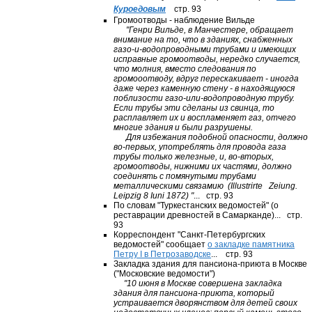
Куроедовым
стр. 93
Громоотводы - наблюдение Вильде
"Генри Вильде, в Манчестере, обращает
внимание на то, что в зданиях, снабженных
газо-и-водопроводными трубами и имеющих
исправные громоотводы, нередко случается,
что молния, вместо следования по
громооотводу, вдруг перескакивает - иногда
даже через каменную стену - в находящуюся
поблизости газо-или-водопроводную трубу.
Если трубы эти сделаны из свинца, то
расплавляет их и воспламеняет газ, отчего
многие здания и были разрушены.
Для избежания подобной опасности, должно
во-первых, употреблять для провода газа
т
рубы только железные, и, во-вторых,
громоотводы, нижними их частями, должно
соединять с помянутыми трубами
металлическими связамию (Illustrirte Zeiung.
Leipzig 8 Iuni 1872) "
... стр. 93
По словам "Туркестанских ведомостей" (о
реставрации древностей в Самарканде)... стр.
93
Корреспондент "Санкт-Петербургских
ведомостей" сообщает
о закладке памятника
Петру I в Петрозаводске
... стр. 93
Закладка здания для пансиона-приюта в Москве
("Московские ведомости")
"10 июня в Москве совершена закладка
здания для пансиона-приюта, который
устраивается дворянством для детей своих