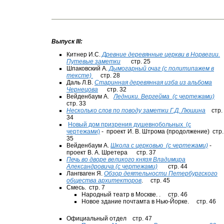
Выпуск III:
Китнер И.С.
Древние деревянные церкви в Норвегии.
Путевые заметки
стр. 25
Шпаковский А.
Дымогарный очаг (с политипажем в
тексте)
стр. 28
Даль Л.В.
Старинная деревянная изба из альбома
Чернецова
стр. 32
Вейденбаум А.
Ледники. Вергейма (с чертежами)
стр. 33
Несколько слов по поводу заметки Г.Д. Люшина
стр.
34
Новый дом призрения душевнобольных (с
чертежами)
- проект И. В. Штрома (продолжение)
стр.
35
Вейденбаум А.
Школа с церковью (с чертежами)
-
проект В. А. Шретера
стр. 37
Печь во дворе великого князя Владимира
Александровича (с чертежами)
стр. 44
Лангваген Я.
Обзор деятельности Петербургского
общества архитекторов
. стр. 45
Смесь. стр. 7
Народный театр в Москве. . стр. 46
Новое здание почтамта в Нью-Йорке. стр. 46
Официальный отдел стр. 47