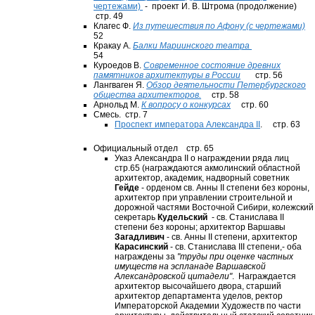
чертежами)
- проект И. В. Штрома (продолжение)
стр. 49
Клагес Ф.
Из путешествия по Афону (с чертежами)
52
Кракау А.
Балки Мариинского театра
54
Куроедов В.
Современное состояние древних
памятников архитектуры в России
стр. 56
Лангваген Я.
Обзор деятельности Петербургского
общества архитекторов.
стр. 58
Арнольд М.
К вопросу о конкурсах
стр. 60
Смесь. стр. 7
Проспект императора Александра II
. стр. 63
Официальный отдел стр. 65
Указ Александра II о награждении ряда лиц
стр.65 (награждаются акмолинский областной
архитектор, академик, надворный советник
Гейде
- орденом св. Анны II степени без короны,
архитектор при управлении строительной и
дорожной частями Восточной Сибири, колежский
секретарь
Кудельский
- св. Станислава II
степени без короны; архитектор Варшавы
Загадливич
- св. Анны II степени, архитектор
Карасинский
- св. Станислава III степени,- оба
награждены за
"труды при оценке частных
имуществ на эспланаде Варшавской
Александровской цитадели"
. Награждается
архитектор высочайшего двора, старший
архитектор департамента уделов, ректор
Императорской Академии Художеств по части