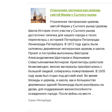
Утраченная лютеранская церковь
святой Марии у Сытного рынка
Утраченная лютеранская церковь
святой Марии у Сытного рынка Церковь
Школа История этого участка у Сытного рынка
достаточно типична для нашего города и тесно
переплелась с историей Петербурга-Петрограда-
Ленинграда-Петербурга. В 1872 году здесь были
заложены деревянная лютеранская церковь и школа.
Проект и постройка выполнены Виктором
Александровичем Шретером и Иеронимом
Севастьяновичем Китнером. Архитекторы работали
безвозмездно, многие материалы приобретались с
большой скидкой, собирались пожертвования. В 1935
году храм был отдан под детский клуб. Во время
блокады и церковь, и школа, как и большинство
деревянных зданий Ленинграда были разобраны на
дрова, для поддержания жизнеспособности
осажденного города. После войны на месте ...
Санкт-Петербург