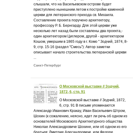
слышали, что на Васильевском острове будет
приступлено нынешним летом к постройке каменной
церкви для лютеранского прихода св. Михаила.
Составление проекта поручено архитектору,
профессору Р. Б. Бернгарду. Для этой церкви уже
несколько лет назад были составлены два проекта,-
один архитектором Циглером, другой - архитектором
Кошом, умершим в 1865 году в г. Комо " Зодчий, 1874, 8-
9, стр. 15-16 (раздел "Смесь"): Автор заметки
описывает начало строительства лютеранской церкви
...
Санкт-Петербург
О Московской выставке // Зодчий,
1872, 6, стр. 91
О Московской выставке // Зодчий, 1872,
6, стр. 91 В письме упоминаются
Александр Иванович Кракау, Иван Васильевич Штром,
Шохин (к сожалению, неясно, идет ли речь об одном из
основателей Московского Архитектурного общества
Николае Александровиче Шохине, или об одном из его
братьев: Дмитрие Алесандровиче, или Федоре