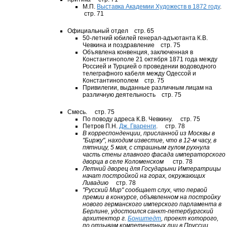
М.П.
Выставка Академии Художеств в 1872 году
.
стр. 71
Официальный отдел стр. 65
50-летний юбилей генерал-адъютанта К.В.
Чевкина и поздравление стр. 75
Объявлена конвенция, заключенная в
Константинополе 21 октября 1871 года между
Россией и Турцией о проведении водоводного
телеграфного кабеля между Одессой и
Константинополем стр. 75
Привилегии, выданные различным лицам на
различную деятельность стр. 75
Смесь.
стр. 75
По поводу адреса К.В. Чевкину.
стр. 75
Петров П.Н.
Дж. Гваренги
.
стр. 78
В корреспонденции, присланной из Москвы в
"Биржу", находим известие, что в 12-м часу, в
пятницу, 5 мая, с страшным гулом рухнула
часть стены главного фасада императорского
дворца в селе Коломенском
стр. 78
Летний дворец для Государыни Императрицы
начат постройкой на горах, окружающих
Ливадию
стр. 78
"Русский Мир" сообщает слух, что первой
премии в конкурсе, объявленном на постройку
нового германского имперского парламента в
Берлине, удостоился санкт-петербургский
архитектор г.
Бонштедт
, проект которого,
по отзывам компетентных лиц в Пруссии