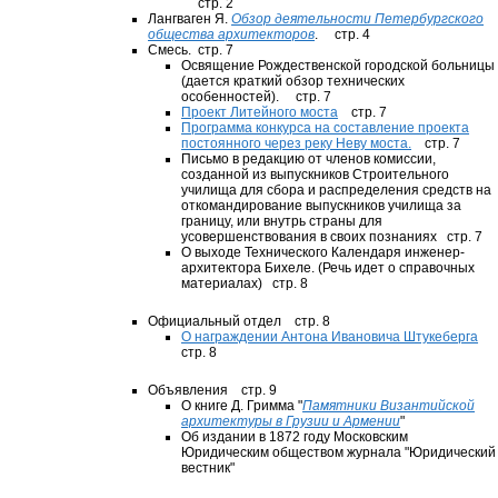
стр. 2
Лангваген Я.
Обзор деятельности Петербургского
общества архитекторов
. стр. 4
Смесь. стр. 7
Освящение Рождественской городской больницы
(дается краткий обзор технических
особенностей). стр. 7
Проект Литейного моста
стр. 7
Программа конкурса на составление проекта
постоянного через реку Неву моста.
стр. 7
Письмо в редакцию от членов комиссии,
созданной из выпускников Строительного
училища для сбора и распределения средств на
откомандирование выпускников училища за
границу, или внутрь страны для
усовершенствования в своих познаниях стр. 7
О выходе Технического Календаря инженер-
архитектора Бихеле. (Речь идет о справочных
материалах) стр. 8
Официальный отдел стр. 8
О награждении Антона Ивановича Штукеберга
стр. 8
Объявления стр. 9
О книге Д. Гримма "
Памятники Византийской
архитектуры в Грузии и Армении
"
Об издании в 1872 году Московским
Юридическим обществом журнала "Юридический
вестник"