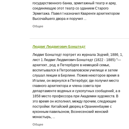
государственного банка, эрмитажный театр и арку,
соединяющую этот театр со зданием Старого
Эрмитажа. Павел I назначил Кваренги архитектором
Высочайшего двора и поручил ...
Общее
Людвиг Людвигович Бонштедт
Людвиг Бонштедт портрет из журнала Зодчий, 1886, 1,
лист 1 Людвиг Людвигович Бонштедт (1822 - 1885) "—
архитект., род. в Петербурге в немецкой семье,
воспитывался в Петропавловском училище и затем
слушал лекции в Берлине. Пожив некоторое время в
Италии, он вернулся в Петербург, где получил место
главного архитектора и члена совета при
департаменте водяных и сухопутных сообщений, а в
1858 место профессора при Академии художеств. В
это время он исполнил, между прочим, следующие
постройки: Китайский дворец в Ораниенбауме с
кухонным павильоном, Вознесенский женский
монастырь, ...
Общее