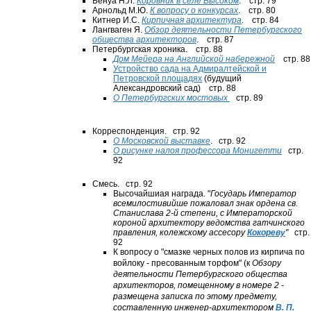
Бенуа Н.Л.
Коровник в селе Высоком
. стр. 79
Арнольд М.Ю.
К вопросу о конкурсах
. стр. 80
Китнер И.С.
Кирпичная архитектура
. стр. 84
Лангваген Я.
Обзор деятельности Петербургского
общества архитекторов
. стр. 87
Петербургская хроника. стр. 88
Дом Мейера на Английской набережной
стр. 88
Устройство сада на Адмиралтейской и
Петровской площадях
(будущий
Александровский сад) стр. 88
О Петербургских мостовых
стр. 89
Корреспонденция. стр. 92
О Московской выставке
. стр. 92
О рисунке налоя профессора Монигетти
стр.
92
Смесь. стр. 92
Высочайшиая награда. "
Государь Император
всемилостивийше пожаловал знак ордена св.
Станислава 2-й степени, с Императорской
короной архитектору ведомства гатчинского
правления, колежскому ассесору
Кокореву
"
стр.
92
К вопросу о "смазке черных полов из кирпича по
войлоку - пресованным торфом" (к
Обзору
деятельности Петербургского общества
архитекторов,
помещенному в номере 2 -
размещена записка по этому предмету,
составленную инженер-архитектором
В. П.