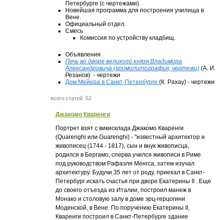
Петербурге (с чертежами).
Новейшая программа для построения училища в
Вене.
Официальный отдел.
Смесь
Комиссия по устройству кладбищ.
Объявления
Печь во дворе великого князя Владимира
Александровича (хромолитография, чертежи)
(А. И.
Резанов) - чертежи
Дом Мейера в Санкт-Петербурге
(К. Рахау) - чертежи
всего статей: 52
Джакомо Кваренги
Портрет взят с викисклада Джакомо Кваренги
(Quarenghi или Guarenghi) - "известный архитектор и
живописец (1744 - 1817), сын и внук живописца,
родился в Бергамо, сперва учился живописи в Риме
под руководством Рафаэля Менгса, затем изучал
архитектуру. Будучи 35 лет от роду, приехал в Санкт-
Петербург искать счастья при дворе Екатерины II . Еще
до своего отъезда из Италии, построил манеж в
Монако и столовую залу в доме эрц-герцогини
Моденской, в Вене. По поручению Екатерины II,
Кваренги построил в Санкт-Петербурге здание