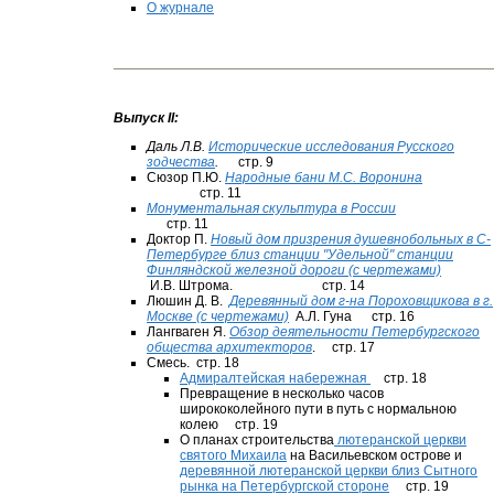
О журнале
Выпуск II:
Даль Л.В.
Исторические исследования Русского
зодчества
.
стр. 9
Сюзор П.Ю.
Народные бани М.С. Воронина
стр. 11
Монументальная скульптура в России
стр. 11
Доктор П.
Новый дом призрения душевнобольных в С-
Петербурге близ станции "Удельной" станции
Финляндской железной дороги (с чертежами)
И.В. Штрома. стр. 14
Люшин Д. В.
Деревянный дом г-на Пороховщикова в г.
Москве (с чертежами)
А.Л. Гуна стр. 16
Лангваген Я.
Обзор деятельности Петербургского
общества архитекторов
. стр. 17
Смесь. стр. 18
Адмиралтейская набережная
стр. 18
Превращение в несколько часов
ширококолейного пути в путь с нормальною
колею стр. 19
О планах строительства
лютеранской церкви
святого Михаила
на Васильевском острове и
деревянной лютеранской церкви близ Сытного
рынка на Петербургской стороне
стр. 19