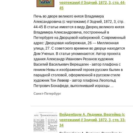
чертежами) // Зодчий, 1872, 3, стр. 44-
45
Печь во дворе великого князя Владимира
Александровича (с чертежами) // Зодчий, 1872, 3, стр.
44-45 В статье имеется в виду Дворец великого князя
Владимира Александровича, построенный в
Петербурге на Дворцовой набережной. Современный
адрес: Дворцовая набережная, 26 — Миллионная
улица, 27. С советского времени во дворце находится
Дом Ученых. В статье упоминаются: Автор проекта
здания Александр Иванович Резанов художник
Василий Васильевич Верещагин - автор плафона с
гением Невы и изображений героев русских былин в
парадной столовой, оформленной в русском стиле
художник Тон Левевр - автор плафона Леопольд
Петрович Бонафеде, выполнивший изразцы ...
Санкт-Петербург
Вейденбаум А. Ледники. Вергейма (с
чертежами) // Зодчий, 1872, 3, стр. 33-
34