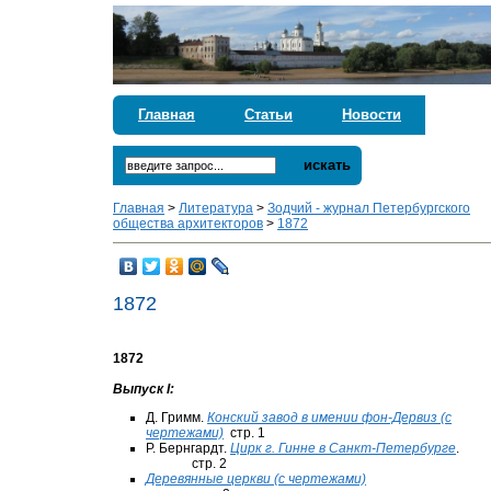
Главная
Статьи
Новости
искать
Главная
>
Литература
>
Зодчий - журнал Петербургского
общества архитекторов
>
1872
1872
1872
Выпуск I:
Д. Гримм.
Конский завод в имении фон-Дервиз (с
чертежами)
стр. 1
Р. Бернгардт.
Цирк г. Гинне в Санкт-Петербурге
.
стр. 2
Деревянные церкви (с чертежами)