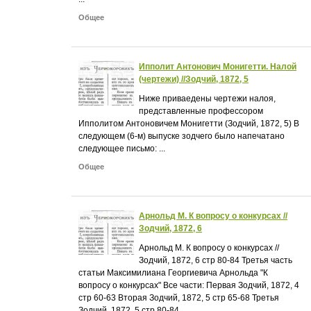
Общее
Ипполит Антонович Монигетти. Налой
(чертежи) //Зодчий, 1872, 5
Ниже приваедены чертежи налоя,
представленные профессором
Ипполитом Антоновичем Монигетти (Зодчий, 1872, 5) В
следующем (6-м) выпуске зодчего было напечатано
следующее письмо: ...
Общее
Арнольд М. К вопросу о конкурсах //
Зодчий, 1872, 6
Арнольд М. К вопросу о конкурсах //
Зодчий, 1872, 6 стр 80-84 Третья часть
статьи Максимилиана Георгиевича Арнольда "К
вопросу о конкурсах" Все части: Первая Зодчий, 1872, 4
стр 60-63 Вторая Зодчий, 1872, 5 стр 65-68 Третья
Зодчий, 1872, 5 стр 80-84 ...