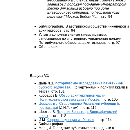
недостаточных членов; первый камень этого
здания был положен Государем Императором.
Место для здания избрано при доме
Благородного собрания, по Георгиевскому
переулку ("Москов. Ведом.")"
... стр. 94
Библиография. В австрийском обществе инженеров и
архитекторов стр. 94
Устав и дополнительные к нему правила,
относящиеся до внутреннего управления делами
Петербургского общества архитекторов. стр. 97
Объявления
Выпуск VII:
Даль Л.В.
Исторические исследования памятников
русского зодчества.
(с чертежами и политипажами в
тексе) стр. 101
Куроедов В.
Обзор архитектурной части
Политехнической выставки в Москве.
стр. 105
Церковь в с. Старожилове Рязанской губернии (с
чертежами)
(Д.И.Гримм). стр. 112
Шретер В.
Людовиг Бонштедт. Биографический
очерк
. стр. 112
И.М.
Корреспонденция из Ревеля
. стр. 114
Библиография.
Мерц И. Городские публичные ретирадники в