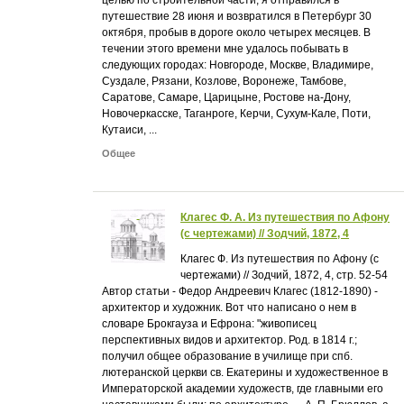
путешествие 28 июня и возвратился в Петербург 30
октября, пробыв в дороге около четырех месяцев. В
течении этого времени мне удалось побывать в
следующих городах: Новгороде, Москве, Владимире,
Суздале, Рязани, Козлове, Воронеже, Тамбове,
Саратове, Самаре, Царицыне, Ростове на-Дону,
Новочеркасске, Таганроге, Керчи, Сухум-Кале, Поти,
Кутаиси, ...
Общее
Клагес Ф. А. Из путешествия по Афону
(с чертежами) // Зодчий, 1872, 4
Клагес Ф. Из путешествия по Афону (с
чертежами) // Зодчий, 1872, 4, стр. 52-54
Автор статьи - Федор Андреевич Клагес (1812-1890) -
архитектор и художник. Вот что написано о нем в
словаре Брокгауза и Ефрона: "живописец
перспективных видов и архитектор. Род. в 1814 г.;
получил общее образование в училище при спб.
лютеранской церкви св. Екатерины и художественное в
Императорской академии художеств, где главными его