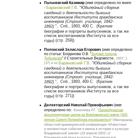
Пальчевский Казимир
(имя определено по книге
Барановский Г.В
.
"
Юбилейный сборник
-
сведений о деятельности бывших
воспитанников Института гражданских
инженеров (Строит. училище, 1842-
",
Спб., 1893, 400 С. (
Краткие
1892).
биографии и портреты выпускников, а так же
список воспитанников Института за все
(стр. 259))
годы)
Полонский Зелислав Егорович
(имя определено
по статье: Богданова О.В. "
Зодчие города
Тобольска
" // Строительные Ведомости,
2007, 1
Барановский Г.В
.
"
Юбилейный сборник
(37) и по
сведений о деятельности бывших
воспитанников Института гражданских
инженеров (Строит. училище, 1842-
",
Спб., 1893, 400 С. (
Краткие
1892).
биографии и портреты выпускников, а так же
список воспитанников Института за все
(стр. 271)
годы)
)
Делекторский Николай Прокофьевич
(имя
определено по:
Коноплева
Р.Г.
"
Петербургская
архитектурная школа на Владимирской земле (300-
летию Санкт-Петербурга посвящается)
"
//
Материалы
областной краеведческой конференции «Известные
и неизвестные события и имена в истории и культуре
Владимирской земли» (18 апреля 2003 г.)/
Владимирский фонд культуры; Владимирское