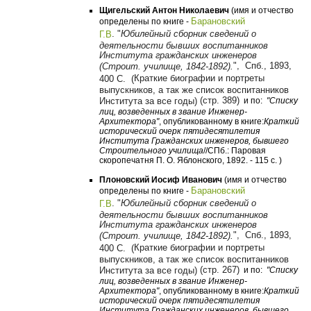
Щигельский Антон Николаевич
(имя и отчество
Барановский
определены по книге -
.
"
Юбилейный сборник сведений о
Г.В
деятельности бывших воспитанников
Института гражданских инженеров
",
Спб., 1893,
(Строит. училище, 1842-1892).
Краткие биографии и портреты
400 С. (
выпускников, а так же список воспитанников
(стр. 389)
Института за все годы)
и по:
"Списку
лиц, возведенных в звание Инженер-
Архитектора"
, опубликованному в книге:
Краткий
исторический очерк пятидесятилетия
Института Гражданских инженеров, бывшего
Строительного училища
//СПб.: Паровая
скоропечатня П. О. Яблонского, 1892. - 115 с. )
Плоновский Иосиф Иванович
(имя и отчество
Барановский
определены по книге -
.
"
Юбилейный сборник сведений о
Г.В
деятельности бывших воспитанников
Института гражданских инженеров
",
Спб., 1893,
(Строит. училище, 1842-1892).
Краткие биографии и портреты
400 С. (
выпускников, а так же список воспитанников
(стр. 267)
Института за все годы)
и по:
"Списку
лиц, возведенных в звание Инженер-
Архитектора"
, опубликованному в книге:
Краткий
исторический очерк пятидесятилетия
Института Гражданских инженеров, бывшего