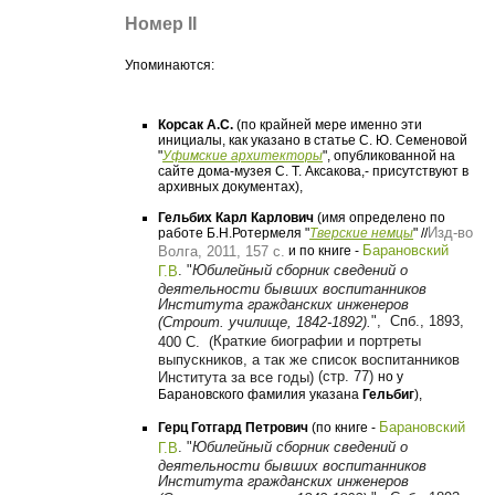
Номер II
Упоминаются:
Корсак А.С.
(по крайней мере именно эти
инициалы, как указано в статье С. Ю. Семеновой
"
Уфимские архитекторы
", опубликованной на
сайте дома-музея С. Т. Аксакова,- присутствуют в
архивных документах),
Гельбих Карл Карлович
(имя определено по
Изд-во
работе Б.Н.Ротермеля "
Тверские немцы
" //
Барановский
Волга, 2011, 157 c.
и по книге -
.
"
Юбилейный сборник сведений о
Г.В
деятельности бывших воспитанников
Института гражданских инженеров
",
Спб., 1893,
(Строит. училище, 1842-1892).
Краткие биографии и портреты
400 С. (
выпускников, а так же список воспитанников
(стр. 77)
Института за все годы)
но у
Барановского фамилия указана
Гельбиг
),
Барановский
Герц Готгард Петрович
(по книге -
.
"
Юбилейный сборник сведений о
Г.В
деятельности бывших воспитанников
Института гражданских инженеров