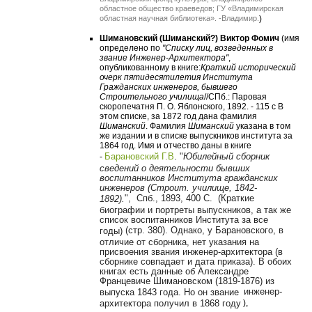
областное общество краеведов; ГУ «Владимирская
областная научная библиотека». -Владимир.
)
Шимановский (Шиманский?) Виктор Фомич
(имя
определено по
"Списку лиц, возведенных в
звание Инженер-Архитектора"
,
опубликованному в книге:
Краткий исторический
очерк пятидесятилетия Института
Гражданских инженеров, бывшего
Строительного училища
//СПб.: Паровая
скоропечатня П. О. Яблонского, 1892. - 115 с В
этом списке, за 1872 год дана фамилия
Шиманский
. Фамилия
Шиманский
указана в том
же издании и в списке выпускников института за
1864 год. Имя и отчество даны в книге
Барановский Г.В
.
"
Юбилейный сборник
-
сведений о деятельности бывших
воспитанников Института гражданских
инженеров (Строит. училище, 1842-
",
Спб., 1893, 400 С. (
Краткие
1892).
биографии и портреты выпускников, а так же
список воспитанников Института за все
(стр. 380). Однако, у Барановского, в
годы)
отличие от сборника, нет указания на
присвоения звания инженер-архитектора (в
сборнике совпадает и дата приказа). В обоих
книгах есть данные об Александре
Францевиче Шимановском (1819-1876) из
инженер-
выпуска 1843 года. Но он звание
архитектора получил в 1868 году
),