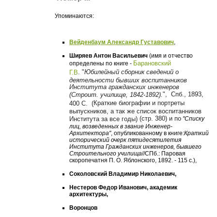
Упоминаются:
Вейденбаум Александр Густавович
,
Ширяев Антон Васильевич
(имя и отчество
Барановский
определены по книге -
.
"
Юбилейный сборник сведений о
Г.В
деятельности бывших воспитанников
Института гражданских инженеров
",
Спб., 1893,
(Строит. училище, 1842-1892).
Краткие биографии и портреты
400 С. (
выпускников, а так же список воспитанников
(стр. 380) и по
Института за все годы)
"Списку
лиц, возведенных в звание Инженер-
Архитектора"
, опубликованному в книге:
Краткий
исторический очерк пятидесятилетия
Института Гражданских инженеров, бывшего
Строительного училища
//СПб.: Паровая
скоропечатня П. О. Яблонского, 1892. - 115 с.),
Соколовский Владимир Николаевич,
Нестеров Федор Иванович, академик
архитектуры,
Воронцов