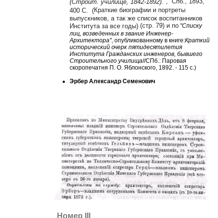
",
Спб., 1893,
(Строит. училище, 1842-1892).
Краткие биографии и портреты
400 С. (
выпускников, а так же список воспитанников
(стр. 79) и по
Института за все годы)
"Списку
лиц, возведенных в звание Инженер-
Архитектора"
, опубликованному в книге:
Краткий
исторический очерк пятидесятилетия
Института Гражданских инженеров, бывшего
Строительного училища
//СПб.: Паровая
скоропечатня П. О. Яблонского, 1892. - 115 с.)
Эрбер Александр Семенович
Номер III