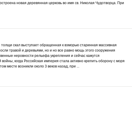
построена новая деревянная церковь во имя св. Николая Чудотворца. При
из толщи скал выступает обращенная к взморью старинная массивная
осли травой и деревьями, но и но все равно мощь этого сооружения
твенные неровности рельефа укрепления и сейчас кажутся
 войны, когда Российская империя стала активно крепить оборону с моря
м месте возникли около 3 веков назад, при ...