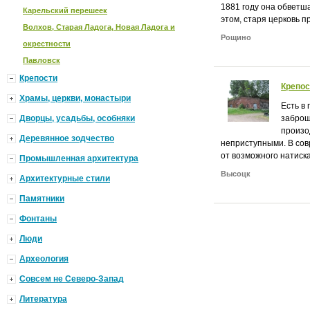
1881 году она обветш
Карельский перешеек
этом, старя церковь п
Волхов, Старая Ладога, Новая Ладога и
Рощино
окрестности
Павловск
Крепости
Крепос
Храмы, церкви, монастыри
Есть в
Дворцы, усадьбы, особняки
заброш
произо
Деревянное зодчество
неприступными. В сов
от возможного натиска
Промышленная архитектура
Высоцк
Архитектурные стили
Памятники
Фонтаны
Люди
Археология
Совсем не Северо-Запад
Литература