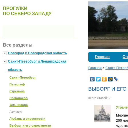
ПРОГУЛКИ
ПО СЕВЕРО-ЗАПАДУ
Все разделы
Новгород и Новгородская область
Главная
Ст
Санкт-Петербург и Ленинградская
Главная
>
Санкт-Петерб
область
Санкт-Петербург
Петергоф
ВЫБОРГ И ЕГО
Стрельна
Ломоносов
всего статей: 2
Усть-Ижора
Утраче
Гатчина
Многие
Любань и окрестности
200 ле
Выборг и его окрестности
чудотв