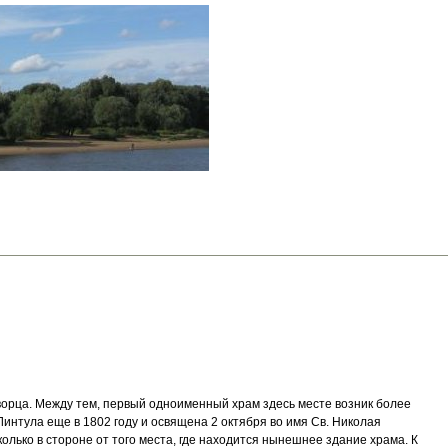
творца. Между тем, первый одноименный храм здесь месте возник более
интула еще в 1802 году и освящена 2 октября во имя Св. Николая
лько в стороне от того места, где находится нынешнее здание храма. К