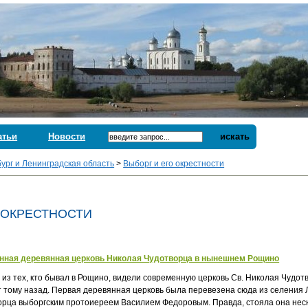
атьи
Новости
искать
ург и Ленинградская область
>
Выборг и его окрестности
 ОКРЕСТНОСТИ
нная деревянная церковь Николая Чудотворца в нынешнем Рощино
 из тех, кто бывал в Рощино, видели современную церковь Св. Николая Чудо
т тому назад. Первая деревянная церковь была перевезена сюда из селения Л
орца выборгским протоиереем Василием Федоровым. Правда, стояла она неско