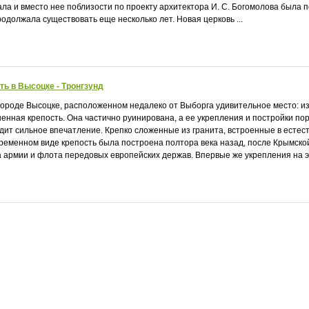
ала и вместо нее поблизости по проекту архитектора И. С. Богомолова была 
родолжала существовать еще несколько лет. Новая церковь ...
ть в Высоцке - Тронгзунд
 городе Высоцке, расположенном недалеко от Выборга удивительное место: 
енная крепость. Она частично руинирована, а ее укрепления и постройки пор
дит сильное впечатление. Крепко сложенные из гранита, встроенные в естес
ременном виде крепость была построена полтора века назад, после Крымской
 армии и флота передовых европейских держав. Впервые же укрепления на это