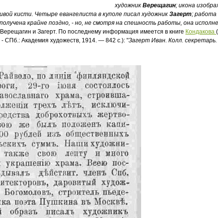
художник
Верещагин
; икона изобр
вой кисти. Четыре евангелиста в куполе писал художник
Загерт
; работа
получена крайне поздно, - но, не смотря на спешность работы, она исполн
Верещагин и Загерт. По последнему информация имеется в книге
Кондакова
 - СПб.: Академия художеств, 1914. — 842 с.): "
Загерт Иван. Колл. секретарь.