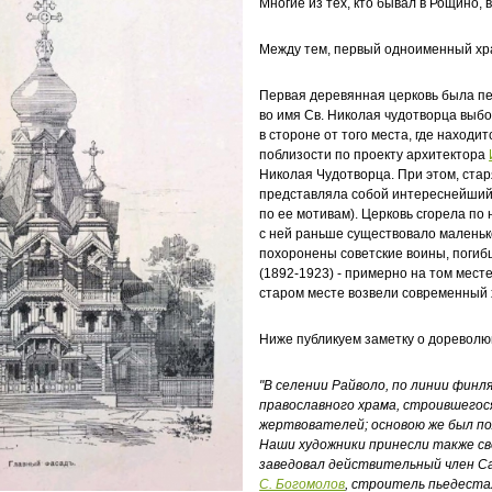
Многие из тех, кто бывал в Рощино,
Между тем, первый одноименный хра
Первая деревянная церковь была п
во имя Св. Николая чудотворца выб
в стороне от того места, где наход
поблизости по проекту архитектора
Николая Чудотворца. При этом, стар
представляла собой интереснейший
по ее мотивам). Церковь сгорела по
с ней раньше существовало маленьк
похоронены советские воины, погибш
(1892-1923) - примерно на том месте
старом месте возвели современный 
Ниже публикуем заметку о дореволю
"В селении Райволо, по линии финл
православного храма, строившегос
жертвователей; основою же был по
Наши художники принесли также св
заведовал действительный член С
С. Богомолов
, строитель пьедеста