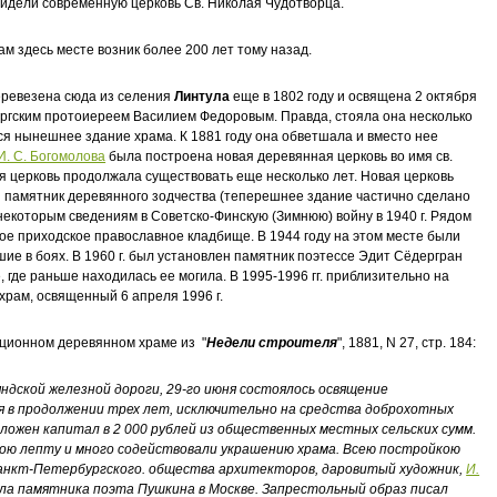
 видели современную церковь Св. Николая Чудотворца.
м здесь месте возник более 200 лет тому назад.
еревезена сюда из селения
Линтула
еще в 1802 году и освящена 2 октября
оргским протоиереем Василием Федоровым. Правда, стояла она несколько
ится нынешнее здание храма. К 1881 году она обветшала и вместо нее
И. С. Богомолова
была построена новая деревянная церковь во имя св.
я церковь продолжала существовать еще несколько лет. Новая церковь
 памятник деревянного зодчества (теперешнее здание частично сделано
 некоторым сведениям в Советско-Финскую (Зимнюю) войну в 1940 г. Рядом
ое приходское православное кладбище. В 1944 году на этом месте были
ие в боях. В 1960 г. был установлен памятник поэтессе Эдит Сёдергран
, где раньше находилась ее могила. В 1995-1996 гг. приблизительно на
храм, освященный 6 апреля 1996 г.
ционном деревянном храме из "
Недели строителя
", 1881, N 27, стр. 184:
яндской железной дороги, 29-го июня состоялось освящение
я в продолжении трех лет, исключительно на средства доброхотных
ложен капитал в 2 000 рублей из общественных местных сельских сумм.
ою лепту и много содействовали украшению храма. Всею постройкою
анкт-Петербургского. общества архитекторов, даровитый художник,
И.
ла памятника поэта Пушкина в Москве. Запрестольный образ писал