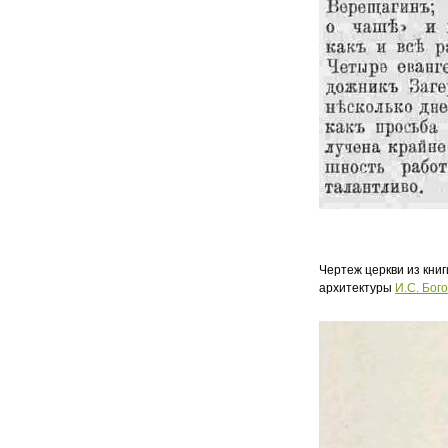
Чертеж церкви из кни
архитектуры
И.С. Бог