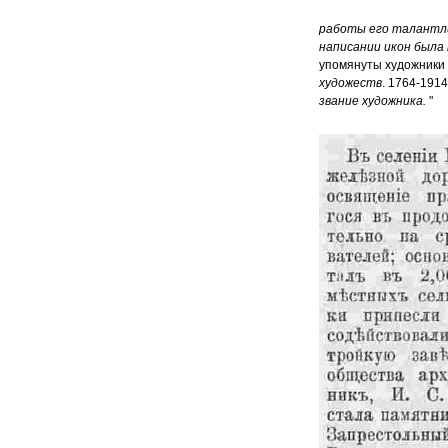
работы его талантли
написании икон была 
упомянуты художники 
художеств
. 1764-1914
звание художника.
"