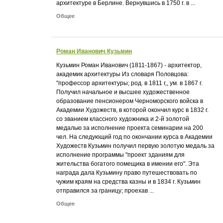
архитектуре в Берлине. Вернувшись в 1750 г. в ...
Общее
Роман Иванович Кузьмин
Кузьмин Роман Иванович (1811-1867) - архитектор,
академик архитектуры Из словаря Половцова:
"профессор архитектуры; род. в 1811 г,, ум. в 1867 г.
Получил начальное и высшее художественное
образование пенсионером Черноморского войска в
Академии Художеств, в которой окончил курс в 1832 г.
со званием классного художника и 2-й золотой
медалью за исполнение проекта семинарии на 200
чел. На следующий год по окончании курса в Академии
Художеств Кузьмин получил первую золотую медаль за
исполнение программы "проект зданиям для
жительства богатого помещика в имении его". Эта
награда дала Кузьмину право путешествовать по
чужим краям на средства казны и в 1834 г. Кузьмин
отправился за границу; проехав ...
Общее