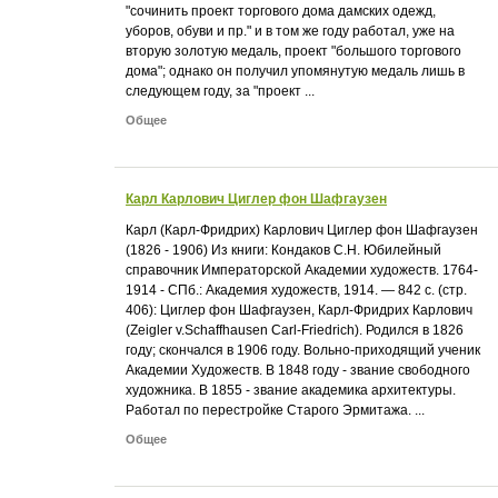
"сочинить проект торгового дома дамских одежд,
уборов, обуви и пр." и в том же году работал, уже на
вторую золотую медаль, проект "большого торгового
дома"; однако он получил упомянутую медаль лишь в
следующем году, за "проект ...
Общее
Карл Карлович Циглер фон Шафгаузен
Карл (Карл-Фридрих) Карлович Циглер фон Шафгаузен
(1826 - 1906) Из книги: Кондаков С.Н. Юбилейный
справочник Императорской Академии художеств. 1764-
1914 - СПб.: Академия художеств, 1914. — 842 с. (стр.
406): Циглер фон Шафгаузен, Карл-Фридрих Карлович
(Zeigler v.Schaffhausen Carl-Friedrich). Родился в 1826
году; скончался в 1906 году. Вольно-приходящий ученик
Академии Художеств. В 1848 году - звание свободного
художника. В 1855 - звание академика архитектуры.
Работал по перестройке Старого Эрмитажа. ...
Общее