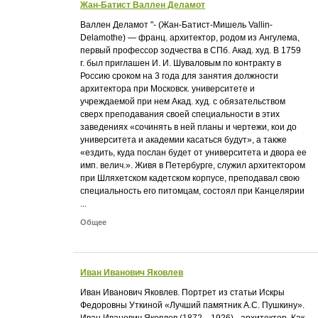
Жан-Батист Валлен Деламот
Валлен Деламот "- (Жан-Батист-Мишель Vallin-
Delamothe) — франц. архитектор, родом из Ангулема,
первый профессор зодчества в СПб. Акад. худ. В 1759
г. был приглашен И. И. Шуваловым по контракту в
Россию сроком на 3 года для занятия должности
архитектора при Московск. университете и
учреждаемой при нем Акад. худ. с обязательством
сверх преподавания своей специальности в этих
заведениях «сочинять в ней планы и чертежи, кои до
университета и академии касаться будут», а также
«ездить, куда послан будет от университета и двора ее
имп. велич.». Живя в Петербурге, служил архитектором
при Шляхетском кадетском корпусе, преподавал свою
специальность его питомцам, состоял при Канцелярии
...
Общее
Иван Иванович Яковлев
Иван Иванович Яковлев. Портрет из статьи Искры
Федоровны Уткиной «Лучший памятник А.С. Пушкину».
Иван Иванович Яковлев (1872—1926) - архитектор. Как