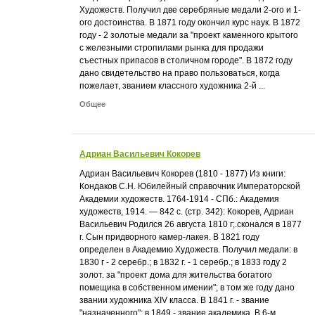
Художеств. Получил две серебряные медали 2-ого и 1-
ого достоинства. В 1871 году окончил курс наук. В 1872
году - 2 золотые медали за "проект каменного крытого
с железными стропилами рынка для продажи
съестных припасов в столичном городе". В 1872 году
дано свидетельство на право пользоваться, когда
пожелает, званием классного художника 2-й ...
Общее
Адриан Васильевич Кокорев
Адриан Васильевич Кокорев (1810 - 1877) Из книги:
Кондаков С.Н. Юбилейный справочник Императорской
Академии художеств. 1764-1914 - СПб.: Академия
художеств, 1914. — 842 с. (стр. 342): Кокорев, Адриан
Васильевич Родился 26 августа 1810 г;.сконался в 1877
г. Сын придворного камер-лакея. В 1821 году
определен в Академию Художеств. Получил медали: в
1830 г - 2 серебр.; в 1832 г. - 1 серебр.; в 1833 году 2
золот. за "проект дома для жительства богатого
помещика в собственном имении"; в том же году дано
звании художника XIV класса. В 1841 г. - звание
"назначенного"; в 1849 - звание академика. В 6-м