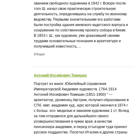
званием свободного художника в 1842 г. Вскоре после
того Ш. начал свою практическую строительную
деятельность, определившись на службу по военному
ведомству. Первыми значительными его работами
были постройка здания киевского кадетского корпуса и
сооружение по собственному проекту собора в Киеве.
В 1853 г. Ш., как художник, уже доказавший своими
трудами основательные познания в архитектуре и
получивший известность, ...
Общее
Антоний Иосифович Томишко
Портрет из книги: Юбилейный справочник
Императорской Академии художеств. 1764-1914
Антоний Иосифович Томишко (1851-1900) " —
архитектор, уроженец Австрии, получил образование в
СПб. имп. академии худ., курс которой окончил в 1874 г.
с больш. зол. медалью и званием художника 1 ст. Вслед
за тем отправился для дальнейшего своего
усовершенствования в чужие края, в качестве
пенсионера академии, и перед отъездом туда принял
русское подданство. Посетил Италию и другие страны