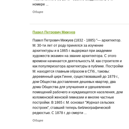
номере ...
Общее
Павел Петрович Мижуев
Павел Петрович Мижуев (1832 - 1885) "— архитектор.
М. 30-ти лет от роду принялся за изучение
архитектуры и в 1865 г. выдержал при академии
художеств экзамен на звание архитектора. С этого
времени начинается деятельность М. как строителя и
как популяризатора архитектуры в публике. Постройки
М. находятся главным образом в СПб., таковы:
деревянный цирк Гинне, существовавший до 1879 г.,
дом Общества доставления дешевых квартир, два
дома Общества для улучшения и удешевления
помещений рабочего и нуждающегося населения, дом
коломенской женской гимназии и многие частные
постройки. В 1865 г. М. основал "Журнал сельских
построек", ставший теперь библиографической
редкостью. С 1878 г. до смерти ...
Общее