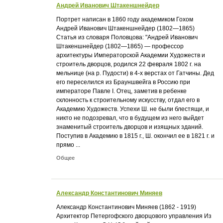
Андрей Иванович Штакеншнейдер
Портрет написан в 1860 году академиком Гохом
Андрей Иванович Штакеншнейдер (1802—1865)
Статья из словаря Половцова: "Андрей Иванович
Штакеншнейдер (1802—1865) — профессор
архитектуры Императорской Академии Художеств и
строитель дворцов, родился 22 февраля 1802 г. на
мельнице (на р. Пудости) в 4-х верстах от Гатчины. Дед
его переселился из Брауншвейга в Россию при
императоре Павле I. Отец, заметив в ребенке
склонность к строительному искусству, отдал его в
Академию Художеств. Успехи Ш. не были блестящи, и
никто не подозревал, что в будущем из него выйдет
знаменитый строитель дворцов и изящных зданий.
Поступив в Академию в 1815 г., Ш. окончил ее в 1821 г. и
прямо ...
Общее
Александр Константинович Миняев
Александр Константинович Миняев (1862 - 1919)
Архитектор Петергофского дворцового управления Из