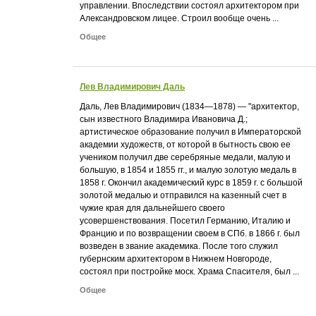
управлении. Впоследствии состоял архитектором при
Александровском лицее. Строил вообще очень ...
Общее
Лев Владимирович Даль
Даль, Лев Владимирович (1834—1878) — "архитектор,
сын известного Владимира Ивановича Д.;
артистическое образование получил в Императорской
академии художеств, от которой в бытность свою ее
учеником получил две серебряные медали, малую и
большую, в 1854 и 1855 гг., и малую золотую медаль в
1858 г. Окончил академический курс в 1859 г. с большой
золотой медалью и отправился на казенный счет в
чужие края для дальнейшего своего
усовершенствования. Посетил Германию, Италию и
Францию и по возвращении своем в СПб. в 1866 г. был
возведен в звание академика. После того служил
губернским архитектором в Нижнем Новгороде,
состоял при постройке моск. Храма Спасителя, был ...
Общее