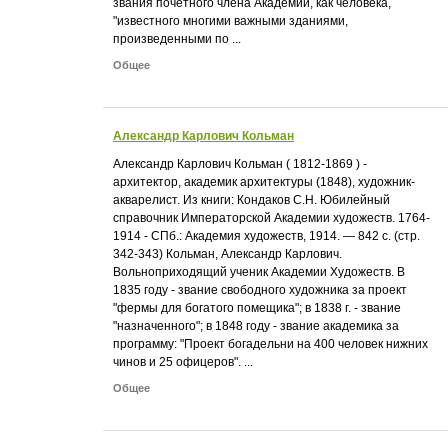
звания почетного члена Академии, как человека,
"известного многими важными зданиями,
произведенными по ...
Общее
Александр Карлович Кольман
Александр Карлович Кольман ( 1812-1869 ) -
архитектор, академик архитектуры (1848), художник-
акварелист. Из книги: Кондаков С.Н. Юбилейный
справочник Императорской Академии художеств. 1764-
1914 - СПб.: Академия художеств, 1914. — 842 с. (стр.
342-343) Кольман, Александр Карлович.
Вольноприходящий ученик Академии Художеств. В
1835 году - звание свободного художника за проект
"фермы для богатого помещика"; в 1838 г. - звание
"назначенного"; в 1848 году - звание академика за
программу: "Проект богадельни на 400 человек нижних
чинов и 25 офицеров". ...
Общее