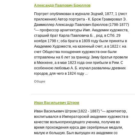
Александр Павлович Брюллов
Портрет опубликован в журнале Зодчий, 1877, 1 (лист
приложения) Автор портрета - К. Брож Гравировал Э.
Даммюллер Александр Павлович Брюллов (1798-1877)
"— профессор архитектуры Имп. Академии художеств,
старший брат Карла Павловича Б. , род. в СПб. 29
ноября 1798 г.; оба брата в 1809 году были приняты в
Академию Художеств, на казенный счет, а в 1822 г. на
счет Общества поощрения художеств они были
отправлены на 6 лет за границу. Зиму братья провели
в Мюнхене, а в мае 1823 года они прибыли в Рим. С
особенною любовью А. Б. изучал развалины древних
городов, для чего в 1824 году ...
Общее
Иван Васильевич Штром
Иван Васильевич Штром (1822 - 1887) "— архитектор,
воспитывался в Императорской академии художеств в
качестве вольноприходящего ученика, получив во
время прохождения курса две серебряные медали,
малую и большую. Был выпущен из академии со