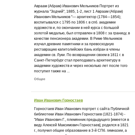
Авраам (Абрам) Иванович Мельников Портрет из
журнала "Зодчий", 1885, 1-2, лист 1 Авраам (Абрам)
Иванович Мельников "— архитектор (1784—1854);
воспитывался с 1795 по 1806 г. в спб. академии
художеств и, по окончании в ней курса с большой
золотой медалью, был отправлен в 1808 г. за границу, в
качестве пенсионера академии. В Риме Мельников
изучал древние памятники и за превосходную
реставрацию капитолийских бань избран в члены
академии св. Луки. По возвращении своем в 1811 г. в
Санкт-Петербург стал преподавать архитектуру в
академии художеств и через несколько лет после того
поступил также на ...
Общее
Иван Иванович Горностаев
Горностаев Иван Иванович портрет с сайта Публичной
библиотеки Иван Иванович Горностаев (1821-1874) -
"Иван Иванович Г., племянник предыдущего [имеется в
виду Алексей Максимович Горностаев], родился в 1821
г., получил общее образование в 3-й СПб. гимназии, а