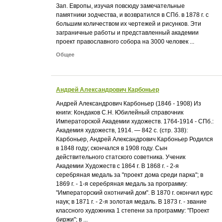
Зап. Европы, изучая повсюду замечательные
памятники зодчества, и возвратился в СПб. в 1878 г. с
большим количеством их чертежей и рисунков. Эти
заграничные работы и представленный академии
проект православного собора на 3000 человек ...
Общее
Андрей Александрович Карбоньер
Андрей Александрович Карбоньер (1846 - 1908) Из
книги: Кондаков С.Н. Юбилейный справочник
Императорской Академии художеств. 1764-1914 - СПб.:
Академия художеств, 1914. — 842 с. (стр. 338):
Карбоньер, Андрей Александрович Карбоньер Родился
в 1848 году; скончался в 1908 году. Сын
действительного статского советника. Ученик
Академии Художеств с 1864 г. В 1868 г. - 2-я
серебряная медаль за "проект дома среди парка"; в
1869 г. - 1-я серебряная медаль за программу:
"Императорский охотничий дом". В 1870 г. окончил курс
наук; в 1871 г. - 2-я золотая медаль. В 1873 г. - звание
классного художника 1 степени за программу: "Проект
биржи"; в ...