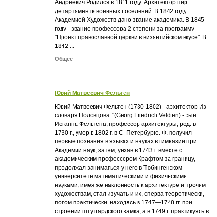
Андреевич Родился в 1811 году. Архитектор пир
департаменте военных поселений. В 1842 году
Академией Художеств дано звание академика. В 1845
году - звание профессора 2 степени за программу
"Проект православной церкви в византийском вкусе". В
1842 ...
Общее
Юрий Матвеевич Фельтен
Юрий Матвеевич Фельтен (1730-1802) - архитектор Из
словаря Половцова: "(Georg Friedrich Veldten) - сын
Иоганна Фельтена, профессор архитектуры, род. в
1730 г., умер в 1802 г. в С.-Петербурге. Ф. получил
первые познания в языках и науках в гимназии при
Академии наук; затем, уехав в 1743 г. вместе с
академическим профессором Крафтом за границу,
продолжал заниматься у него в Тюбингенском
университете математическими и физическими
науками; имея же наклонность к архитектуре и прочим
художествам, стал изучать и их, сперва теоретически,
потом практически, находясь в 1747—1748 гг. при
строении штутгардского замка, а в 1749 г. практикуясь в