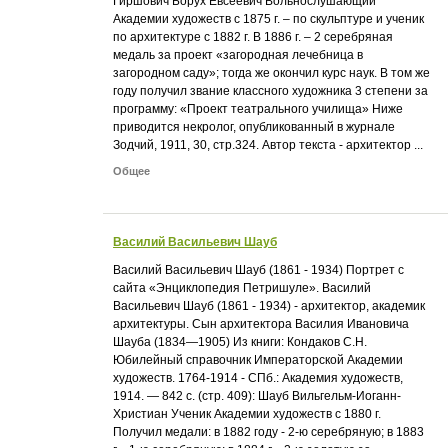
Гиршович Борух Евсеевич Вольнослушающий
Академии художеств с 1875 г. – по скульптуре и ученик
по архитектуре с 1882 г. В 1886 г. – 2 серебряная
медаль за проект «загородная лечебница в
загородном саду»; тогда же окончил курс наук. В том же
году получил звание классного художника 3 степени за
программу: «Проект театрального училища» Ниже
приводится некролог, опубликованный в журнале
Зодчий, 1911, 30, стр.324. Автор текста - архитектор ...
Общее
Василий Васильевич Шауб
Василий Васильевич Шауб (1861 - 1934) Портрет с
сайта «Энциклопедия Петришуле». Василий
Васильевич Шауб (1861 - 1934) - архитектор, академик
архитектуры. Сын архитектора Василия Ивановича
Шауба (1834—1905) Из книги: Кондаков С.Н.
Юбилейный справочник Императорской Академии
художеств. 1764-1914 - СПб.: Академия художеств,
1914. — 842 с. (стр. 409): Шауб Вильгельм-Иоганн-
Христиан Ученик Академии художеств с 1880 г.
Получил медали: в 1882 году - 2-ю серебряную; в 1883