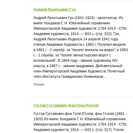
Андрей Леонтьевич Гун
Андрей Леонтьевич Гун (1841-1924) - архитектор. Из
книги: Кондаков С.Н. Юбилейный справочник
Императорской Академии художеств. 1764-1914 - СПб.:
Академия художеств, 1914. — 842 с. (стр. 322): Гун,
Андрей Леонтьевич Родился 14 апреля 1841 года.
Ученик Академии Художеств с 1860 г. Получил медали:
в 1861 г - 2 серебр. за "проект вокзала на водах"; в 1863
г. - 1 серебр. за "проект монастырских ворот с
колокольней". В 1864 году - звание художника XIV
класса; в 1867 г. - звание академика. Дейсвительный
член Императорской Академии Художеств. Почетный
член Института Гражданских Инженеров. ...
Общее
Густав Густавович фон Голи (Голли)
Густав Густавович фон Голи (Голли, фон Голли) (1861 -
1920) Из книги: Кондаков С.Н. Юбилейный справочник
Императорской Академии художеств. 1764-1914 - СПб.:
Академия художеств, 1914. — 842 с. (стр. 317): Голли-