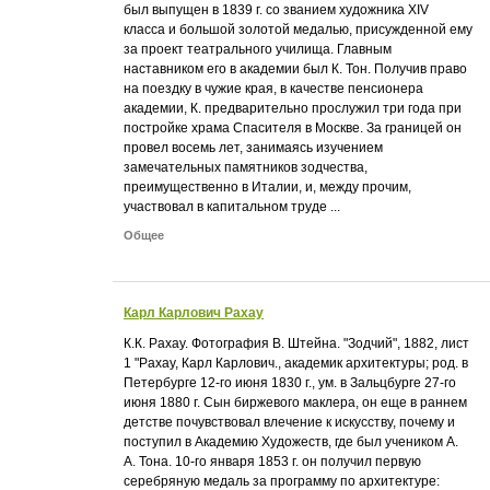
был выпущен в 1839 г. со званием художника XIV
класса и большой золотой медалью, присужденной ему
за проект театрального училища. Главным
наставником его в академии был К. Тон. Получив право
на поездку в чужие края, в качестве пенсионера
академии, К. предварительно прослужил три года при
постройке храма Спасителя в Москве. За границей он
провел восемь лет, занимаясь изучением
замечательных памятников зодчества,
преимущественно в Италии, и, между прочим,
участвовал в капитальном труде ...
Общее
Карл Карлович Рахау
К.К. Рахау. Фотография В. Штейна. "Зодчий", 1882, лист
1 "Рахау, Карл Карлович., академик архитектуры; род. в
Петербурге 12-го июня 1830 г., ум. в Зальцбурге 27-го
июня 1880 г. Сын биржевого маклера, он еще в раннем
детстве почувствовал влечение к искусству, почему и
поступил в Академию Художеств, где был учеником А.
А. Тона. 10-го января 1853 г. он получил первую
серебряную медаль за программу по архитектуре: