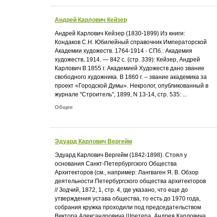
Андрей Карлович Кейзер
Андрей Карлович Кейзер (1830-1899) Из книги:
Кондаков С.Н. Юбилейный справочник Императорской
Академии художеств. 1764-1914 - СПб.: Академия
художеств, 1914. — 842 с. (стр. 339): Кейзер, Андрей
Карлович В 1855 г. Академией Художеств дано звание
свободного художника. В 1860 г. – звание академика за
проект «Городской Думы». Некролог, опубликованный в
журнале "Строитель", 1899, N 13-14, стр. 535: ...
Общее
Эдуард Карлович Вергейм
Эдуард Карлович Вергейм (1842-1898). Стоял у
основания Санкт-Петербургского Общества
Архитекторов (см., например: Лангваген Я. В. Обзор
деятельности Петербургского общества архитекторов
// Зодчий, 1872, 1, стр. 4, где указано, что еще до
утверждения устава общества, то есть до 1970 года,
собрания кружка проходили под председательством
Виктора Александровича Шретера, Андрея Карловича