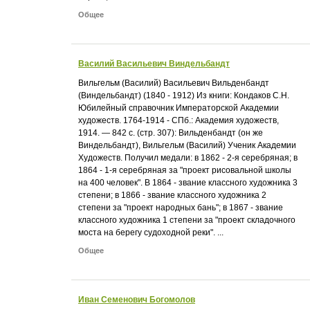
Общее
Василий Васильевич Виндельбандт
Вильгельм (Василий) Васильевич Вильденбандт
(Виндельбандт) (1840 - 1912) Из книги: Кондаков С.Н.
Юбилейный справочник Императорской Академии
художеств. 1764-1914 - СПб.: Академия художеств,
1914. — 842 с. (стр. 307): Вильденбандт (он же
Виндельбандт), Вильгельм (Василий) Ученик Академии
Художеств. Получил медали: в 1862 - 2-я серебряная; в
1864 - 1-я серебряная за "проект рисовальной школы
на 400 человек". В 1864 - звание классного художника 3
степени; в 1866 - звание классного художника 2
степени за "проект народных бань"; в 1867 - звание
классного художника 1 степени за "проект складочного
моста на берегу судоходной реки". ...
Общее
Иван Семенович Богомолов