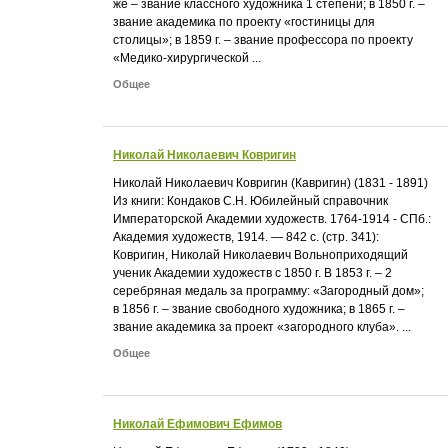
же – звание классного художника 1 степени; в 1850 г. –
звание академика по проекту «гостиницы для
столицы»; в 1859 г. – звание профессора по проекту
«Медико-хирургической ...
Общее
Николай Hиколаевич Ковригин
Николай Hиколаевич Ковригин (Кавригин) (1831 - 1891)
Из книги: Кондаков С.Н. Юбилейный справочник
Императорской Академии художеств. 1764-1914 - СПб.:
Академия художеств, 1914. — 842 с. (стр. 341):
Ковригин, Николай Николаевич Вольноприходящий
ученик Академии художеств с 1850 г. В 1853 г. – 2
серебряная медаль за программу: «Загородный дом»;
в 1856 г. – звание свободного художника; в 1865 г. –
звание академика за проект «загородного клуба». ...
Общее
Николай Ефимович Ефимов