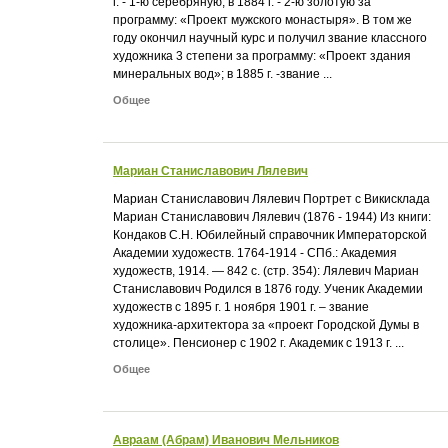
г. - 1-ю серебряную; в 1884 г. - 2-ю золотую за
программу: «Проект мужского монастыря». В том же
году окончил научный курс и получил звание классного
художника 3 степени за программу: «Проект здания
минеральных вод»; в 1885 г. -звание ...
Общее
Мариан Станиславович Лялевич
Мариан Станиславович Лялевич Портрет с Викисклада
Мариан Станиславович Лялевич (1876 - 1944) Из книги:
Кондаков С.Н. Юбилейный справочник Императорской
Академии художеств. 1764-1914 - СПб.: Академия
художеств, 1914. — 842 с. (стр. 354): Лялевич Мариан
Станиславович Родился в 1876 году. Ученик Академии
художеств с 1895 г. 1 ноября 1901 г. – звание
художника-архитектора за «проект Городской Думы в
столице». Пенсионер с 1902 г. Академик с 1913 г. ...
Общее
Авраам (Абрам) Иванович Мельников