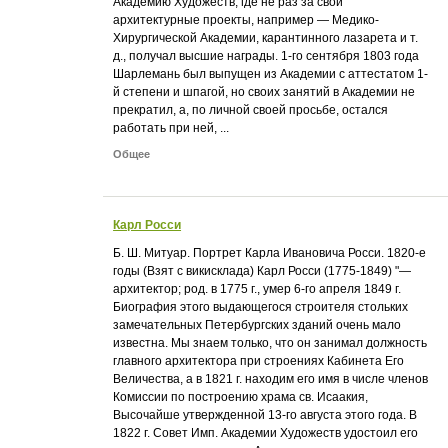
Академию Художеств, где не раз за свои
архитектурные проекты, например — Медико-
Хирургической Академии, карантинного лазарета и т.
д., получал высшие награды. 1-го сентября 1803 года
Шарлемань был выпущен из Академии с аттестатом 1-
й степени и шпагой, но своих занятий в Академии не
прекратил, а, по личной своей просьбе, остался
работать при ней, ...
Общее
Карл Росси
Б. Ш. Митуар. Портрет Карла Ивановича Росси. 1820-е
годы (Взят с викисклада) Карл Росси (1775-1849) "—
архитектор; род. в 1775 г., умер 6-го апреля 1849 г.
Биография этого выдающегося строителя стольких
замечательных Петербургских зданий очень мало
известна. Мы знаем только, что он занимал должность
главного архитектора при строениях Кабинета Его
Величества, а в 1821 г. находим его имя в числе членов
Комиссии по построению храма св. Исаакия,
Высочайше утвержденной 13-го августа этого года. В
1822 г. Совет Имп. Академии Художеств удостоил его