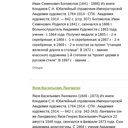
Иван Семенович Богомолов (1841 - 1886) Из книги:
Кондаков С.Н. Юбилейный справочник Императорской
Академии художеств. 1764-1914 - СПб.: Академия
художеств, 1914. — 842 с. (стр. 307): Богомолов, Иван
Семенович. Родился в 1841 г.; скончался в 1886 г.
Вольнослушатель Академии Художеств с 1863 года,
ученик - с 1864 года. Получил медали: в 1865 г. - 2-я
серебряная; в 1866 г. -1-я серебрянная; в 1867 г. - 2-я
серебряная; в 1869 г. - 2-я золотая за проект "станции
железной дороги в столице". В 1872 г. - звание
классного художника 1-й степени за "проект церкви в
русском стиле". В 1897 г. - звание ...
Общее
Яков Васильевич Лангваген
Яков Васильевич Лангваген (1848 - 1873) Из книги:
Кондаков С.Н. Юбилейный справочник Императорской
Академии художеств. 1764-1914 - СПб.: Академия
художеств, 1914. — 842 с. (стр. 342-343): Лангваген (он
же Лангдваген) Яков-Генрих Васильевич Родился 22
августа 1848 года; скончался в феврале 1873 года. Сын
академика архитектуры. С 1864 г. ученик Академии