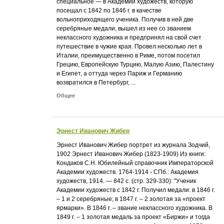
специальное — в Академии художеств, которую
посещал с 1842 по 1846 г. в качестве
вольноприходящего ученика. Получив в ней две
серебряные медали, вышел из нее со званием
неклассного художника и предпринял на свой счет
путешествие в чужие края. Провел несколько лет в
Италии, преимущественно в Риме, потом посетил
Грецию, Европейскую Турцию, Малую Азию, Палестину
и Египет, а оттуда через Париж и Германию
возвратился в Петербург, ...
Общее
Эрнест Иванович Жибер
Эрнест Иванович Жибер портрет из журнала Зодчий,
1902 Эрнест Иванович Жибер (1823-1909) Из книги:
Кондаков С.Н. Юбилейный справочник Императорской
Академии художеств. 1764-1914 - СПб.: Академия
художеств, 1914. — 842 с. (стр. 329-330): "Ученик
Академии художеств с 1842 г. Получил медали: в 1846 г.
– 1 и 2 серебряные; в 1847 г. – 2 золотая за «проект
ярмарки». В 1846 г. – звание неклассного художника. В
1849 г. – 1 золотая медаль за проект «Биржи» и тогда