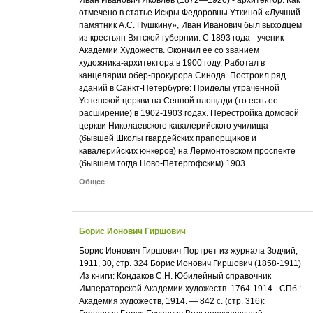
отмечено в статье Искры Федоровны Уткиной «Лучший
памятник А.С. Пушкину», Иван Иванович был выходцем
из крестьян Вятской губернии. С 1893 года - ученик
Академии Художеств. Окончил ее со званием
художника-архитектора в 1900 году. Работал в
канцелярии обер-прокурора Синода. Построил ряд
зданий в Санкт-Петербурге: Приделы утраченной
Успенской церкви на Сенной площади (то есть ее
расширение) в 1902-1903 годах. Перестройка домовой
церкви Николаевского кавалерийского училища
(бывшей Школы гвардейских прапорщиков и
кавалерийских юнкеров) на Лермонтовском проспекте
(бывшем тогда Ново-Петергофским) 1903. ...
Общее
Борис Ионович Гиршович
Борис Ионович Гиршович Портрет из журнала Зодчий,
1911, 30, стр. 324 Борис Ионович Гиршович (1858-1911)
Из книги: Кондаков С.Н. Юбилейный справочник
Императорской Академии художеств. 1764-1914 - СПб.:
Академия художеств, 1914. — 842 с. (стр. 316):