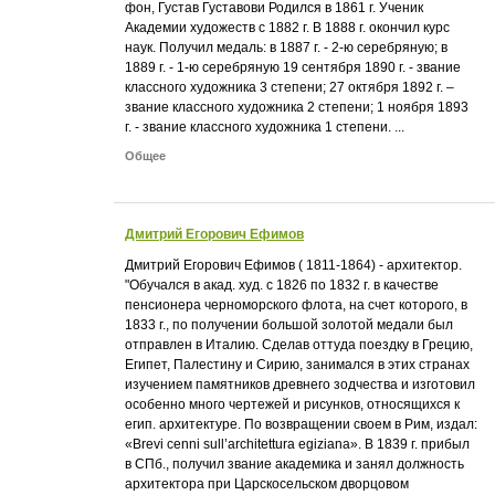
фон, Густав Густавови Родился в 1861 г. Ученик
Академии художеств с 1882 г. В 1888 г. окончил курс
наук. Получил медаль: в 1887 г. - 2-ю серебряную; в
1889 г. - 1-ю серебряную 19 сентября 1890 г. - звание
классного художника 3 степени; 27 октября 1892 г. –
звание классного художника 2 степени; 1 ноября 1893
г. - звание классного художника 1 степени. ...
Общее
Дмитрий Егорович Ефимов
Дмитрий Егорович Ефимов ( 1811-1864) - архитектор.
"Обучался в акад. худ. с 1826 по 1832 г. в качестве
пенсионера черноморского флота, на счет которого, в
1833 г., по получении большой золотой медали был
отправлен в Италию. Сделав оттуда поездку в Грецию,
Египет, Палестину и Сирию, занимался в этих странах
изучением памятников древнего зодчества и изготовил
особенно много чертежей и рисунков, относящихся к
егип. архитектуре. По возвращении своем в Рим, издал:
«Brevi cenni sull’architettura egiziana». В 1839 г. прибыл
в СПб., получил звание академика и занял должность
архитектора при Царскосельском дворцовом