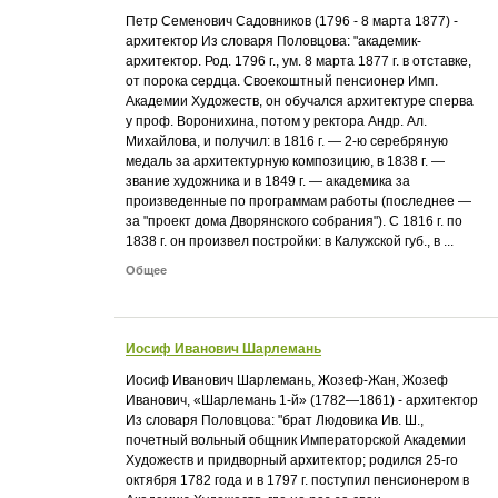
Петр Семенович Садовников (1796 - 8 марта 1877) -
архитектор Из словаря Половцова: "академик-
архитектор. Род. 1796 г., ум. 8 марта 1877 г. в отставке,
от порока сердца. Своекоштный пенсионер Имп.
Академии Художеств, он обучался архитектуре сперва
у проф. Воронихина, потом у ректора Андр. Ал.
Михайлова, и получил: в 1816 г. — 2-ю серебряную
медаль за архитектурную композицию, в 1838 г. —
звание художника и в 1849 г. — академика за
произведенные по программам работы (последнее —
за "проект дома Дворянского собрания"). С 1816 г. по
1838 г. он произвел постройки: в Калужской губ., в ...
Общее
Иосиф Иванович Шарлемань
Иосиф Иванович Шарлемань, Жозеф-Жан, Жозеф
Иванович, «Шарлемань 1-й» (1782—1861) - архитектор
Из словаря Половцова: "брат Людовика Ив. Ш.,
почетный вольный общник Императорской Академии
Художеств и придворный архитектор; родился 25-го
октября 1782 года и в 1797 г. поступил пенсионером в