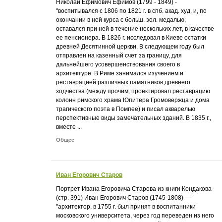
Николай Ефимович Ефимов (1799 - 1849) -
"воспитывался с 1806 по 1821 г. в спб. акад. худ. и, по
окончании в ней курса с больш. зол. медалью,
оставался при ней в течение нескольких лет, в качестве
ее пенсионера. В 1826 г. исследовал в Киеве остатки
древней Десятинной церкви. В следующем году был
отправлен на казенный счет за границу, для
дальнейшего усовершенствования своего в
архитектуре. В Риме занимался изучением и
реставрацией различных памятников древнего
зодчества (между прочим, проектировал реставрацию
колонн римского храма Юпитера Громовержца и дома
трагического поэта в Помпее) и писал акварелью
перспективные виды замечательных зданий. В 1835 г.,
вместе ...
Общее
Иван Егорович Старов
Портрет Ивана Егоровича Старова из книги Кондакова
(стр. 391) Иван Егорович Старов (1745-1808) —
"архитектор, в 1755 г. был принят в воспитанники
московского университета, через год переведен из него