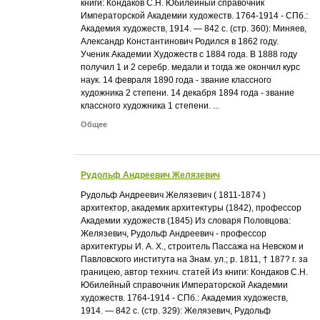
книги: Кондаков С.Н. Юбилейный справочник
Императорской Академии художеств. 1764-1914 - СПб.:
Академия художеств, 1914. — 842 с. (стр. 360): Миняев,
Александр Константинович Родился в 1862 году.
Ученик Академии Художеств с 1884 года. В 1888 году
получил 1 и 2 серебр. медали и тогда же окончил курс
наук. 14 февраля 1890 года - звание классного
художника 2 степени. 14 декабря 1894 года - звание
классного художника 1 степени. ...
Общее
Рудольф Андреевич Желязевич
Рудольф Андреевич Желязевич ( 1811-1874 )
архитектор, академик архитектуры (1842), профессор
Академии художеств (1845) Из словаря Половцова:
Желязевич, Рудольф Андреевич - профессор
архитектуры И. А. X., строитель Пассажа на Невском и
Павловского института на Знам. ул.; р. 1811, † 187? г. за
границею, автор технич. статей Из книги: Кондаков С.Н.
Юбилейный справочник Императорской Академии
художеств. 1764-1914 - СПб.: Академия художеств,
1914. — 842 с. (стр. 329): Желязевич, Рудольф