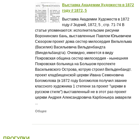
Выставка Академии Художеств в 1872
году // 1872, 5
Выставка Академии Художеств в 1872
году // Зодчий, 1872, 5 , стр. 71-74 В
статье упоминаются: исполнительские рисунки
Воронинских бань, выставленные Павлом Юльевичем
Сюзором проект дома сестер милосердия Вильгельма
(Василия) Васильевича Вильденбандта
(Виндельбандта). Очевидно, имеется в виду
Покровская община сестер милосердия - нынешняя
Покровская больница на Большом проспекте
Васильевского Острова, котрую строил Вильденбандт.
проект кладбищенской церкви Ивана Семеновича
Богомолова (в 1872 году Богомолов получил звание
классного художника 1 степени за проект "церкви в
русском стиле") выставленный не в этот раз проект
церкви Андрея Александровича Карбоньера акварели
...
Общее
ПРОГУЛКИ