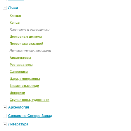
Люди
Князья
Купцы
Крестьяне и ремесленики
Церковные деятели
Персонажи сказаний
Литературные персонажи
Архитекторы
Реставраторы
Сановники
Цари, императоры
Знаменитые люди
Историки
Скульпторы, художники
Археология
Совсем не Северо-Запад
Литература