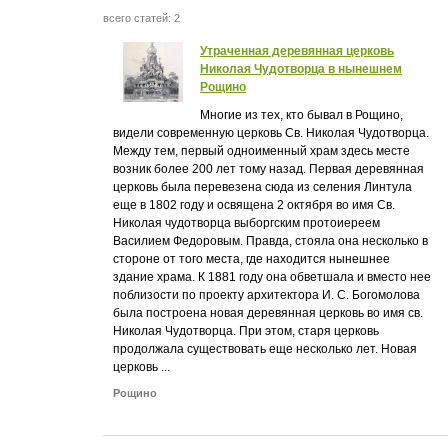
всего статей: 2
Утраченная деревянная церковь
Николая Чудотворца в нынешнем
Рощино
Многие из тех, кто бывал в Рощино,
видели современную церковь Св. Николая Чудотворца.
Между тем, первый одноименный храм здесь месте
возник более 200 лет тому назад. Первая деревянная
церковь была перевезена сюда из селения Линтула
еще в 1802 году и освящена 2 октября во имя Св.
Николая чудотворца выборгским протоиереем
Василием Федоровым. Правда, стояла она несколько в
стороне от того места, где находится нынешнее
здание храма. К 1881 году она обветшала и вместо нее
поблизости по проекту архитектора И. С. Богомолова
была построена новая деревянная церковь во имя св.
Николая Чудотворца. При этом, старя церковь
продолжала существовать еще несколько лет. Новая
церковь ...
Рощино