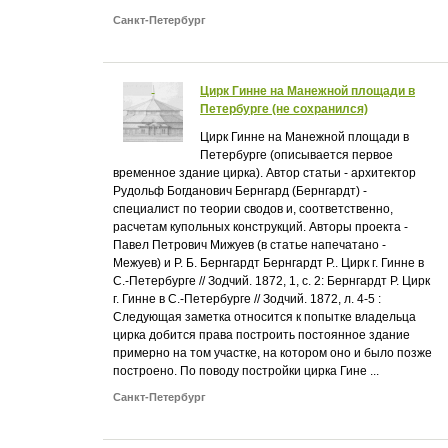
Санкт-Петербург
Цирк Гинне на Манежной площади в
Петербурге (не сохранился)
Цирк Гинне на Манежной площади в
Петербурге (описывается первое
временное здание цирка). Автор статьи - архитектор
Рудольф Богданович Бернгард (Бернгардт) -
специалист по теории сводов и, соответственно,
расчетам купольных конструкций. Авторы проекта -
Павел Петрович Мижуев (в статье напечатано -
Межуев) и Р. Б. Бернгардт Бернгардт Р.. Цирк г. Гинне в
С.-Петербурге // Зодчий. 1872, 1, с. 2: Бернгардт Р. Цирк
г. Гинне в С.-Петербурге // Зодчий. 1872, л. 4-5 :
Следующая заметка относится к попытке владельца
цирка добится права построить постоянное здание
примерно на том участке, на котором оно и было позже
построено. По поводу постройки цирка Гине ...
Санкт-Петербург