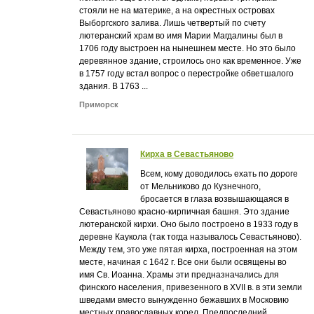
стояли не на материке, а на окрестных островах
Выборгского залива. Лишь четвертый по счету
лютеранский храм во имя Марии Магдалины был в
1706 году выстроен на нынешнем месте. Но это было
деревянное здание, строилось оно как временное. Уже
в 1757 году встал вопрос о перестройке обветшалого
здания. В 1763 ...
Приморск
Кирха в Севастьяново
Всем, кому доводилось ехать по дороге
от Мельниково до Кузнечного,
бросается в глаза возвышающаяся в
Севастьяново красно-кирпичная башня. Это здание
лютеранской кирхи. Оно было построено в 1933 году в
деревне Каукола (так тогда называлось Севастьяново).
Между тем, это уже пятая кирха, построенная на этом
месте, начиная с 1642 г. Все они были освящены во
имя Св. Иоанна. Храмы эти предназначались для
финского населения, привезенного в XVII в. в эти земли
шведами вместо вынужденно бежавших в Московию
местных православных корел. Предпоследний,