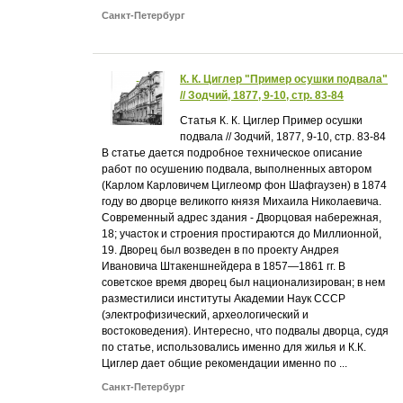
Санкт-Петербург
К. К. Циглер "Пример осушки подвала"
// Зодчий, 1877, 9-10, стр. 83-84
Статья К. К. Циглер Пример осушки
подвала // Зодчий, 1877, 9-10, стр. 83-84
В статье дается подробное техническое описание
работ по осушению подвала, выполненных автором
(Карлом Карловичем Циглеомр фон Шафгаузен) в 1874
году во дворце великогго князя Михаила Николаевича.
Современный адрес здания - Дворцовая набережная,
18; участок и строения простираются до Миллионной,
19. Дворец был возведен в по проекту Андрея
Ивановича Штакеншнейдера в 1857—1861 гг. В
советское время дворец был национализирован; в нем
разместилиси институты Академии Наук СССР
(электрофизический, археологический и
востоковедения). Интересно, что подвалы дворца, судя
по статье, использовались именно для жилья и К.К.
Циглер дает общие рекомендации именно по ...
Санкт-Петербург