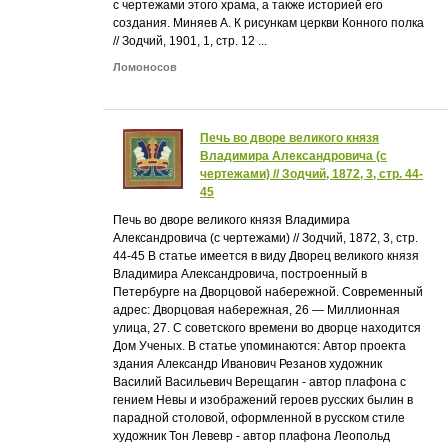
с чертежами этого храма, а также историей его
создания. Миняев А. К рисункам церкви Конного полка
// Зодчий, 1901, 1, стр. 12 ...
Ломоносов
Печь во дворе великого князя
Владимира Александровича (с
чертежами) // Зодчий, 1872, 3, стр. 44-
45
Печь во дворе великого князя Владимира
Александровича (с чертежами) // Зодчий, 1872, 3, стр.
44-45 В статье имеется в виду Дворец великого князя
Владимира Александровича, построенный в
Петербурге на Дворцовой набережной. Современный
адрес: Дворцовая набережная, 26 — Миллионная
улица, 27. С советского времени во дворце находится
Дом Ученых. В статье упоминаются: Автор проекта
здания Александр Иванович Резанов художник
Василий Васильевич Верещагин - автор плафона с
гением Невы и изображений героев русских былин в
парадной столовой, оформленной в русском стиле
художник Тон Левевр - автор плафона Леопольд