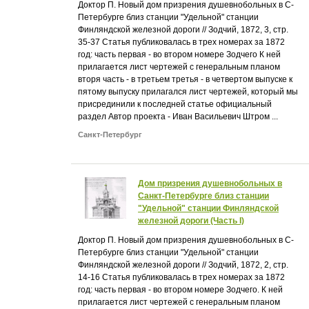
Доктор П. Новый дом призрения душевнобольных в С-
Петербурге близ станции "Удельной" станции
Финляндской железной дороги // Зодчий, 1872, 3, стр.
35-37 Статья публиковалась в трех номерах за 1872
год: часть первая - во втором номере Зодчего К ней
прилагается лист чертежей с генеральным планом
вторя часть - в третьем третья - в четвертом выпуске к
пятому выпуску прилагался лист чертежей, который мы
присрединили к последней статье официальный
раздел Автор проекта - Иван Васильевич Штром ...
Санкт-Петербург
Дом призрения душевнобольных в
Санкт-Петербурге близ станции
"Удельной" станции Финляндской
железной дороги (Часть I)
Доктор П. Новый дом призрения душевнобольных в С-
Петербурге близ станции "Удельной" станции
Финляндской железной дороги // Зодчий, 1872, 2, стр.
14-16 Статья публиковалась в трех номерах за 1872
год: часть первая - во втором номере Зодчего. К ней
прилагается лист чертежей с генеральным планом