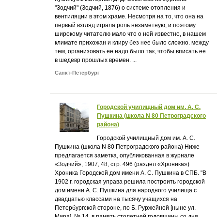
"Зодчий" (Зодчий, 1876) о системе отопления и
вентиляции в этом храме. Несмотря на то, что она на
первый взгляд играла роль незаметную, и поэтому
широкому читателю мало что о ней известно, в нашем
климате прихожан и клиру без нее было сложно. между
тем, организовать ее надо было так, чтобы вписать ее
в шедевр прошлых времен. ...
Санкт-Петербург
Городской училищный дом им. А. С.
Пушкина (школа N 80 Петроградского
района)
Городской училищный дом им. А. С.
Пушкина (школа N 80 Петроградского района) Ниже
предлагается заметка, опубликованная в журнале
«Зодчий», 1907, 48, стр. 496 (раздел «Хроника»)
Хроника Городской дом имени А. С. Пушкина в СПБ. "В
1902 г. городская управа решила построить городской
дом имени А. С. Пушкина для народного училища с
двадцатью классами на тысячу учащихся на
Петербургской стороне, по Б. Руржейной [ныне ул.
Мира], № 14, в память столетней годовщины со дня