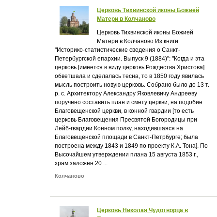
Церковь Тихвинской иконы Божией
Матери в Колчаново
Церковь Тихвинской иконы Божией
Матери в Колчаново Из книги
"Историко-статистические сведения о Санкт-
Петербургской епархии. Выпуск 9 (1884)": "Когда и эта
церковь [имеется в виду церковь Рождества Христова]
обветшала и сделалась тесна, то в 1850 году явилась
мысль построить новую церковь. Собрано было до 13 т.
р. с. Архитектору Александру Яковлевичу Андрееву
поручено составить план и смету церкви, на подобие
Благовещенской церкви, в конной гвардии [то есть
церковь Благовещения Пресвятой Богородицы при
Лейб-гвардии Конном полку, находившаяся на
Благовещенской площади в Санкт-Петрбурге; была
построена между 1843 и 1849 по проекту К.А. Тона]. По
Высочайшем утверждении плана 15 августа 1853 г.,
храм заложен 20 ...
Колчаново
Церковь Николая Чудотворца в