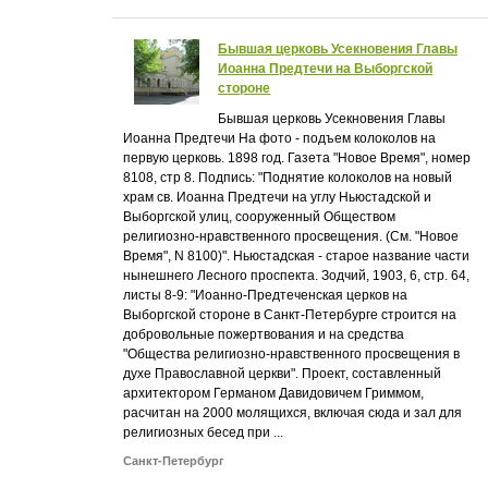
Бывшая церковь Усекновения Главы
Иоанна Предтечи на Выборгской
стороне
Бывшая церковь Усекновения Главы
Иоанна Предтечи На фото - подъем колоколов на
первую церковь. 1898 год. Газета "Новое Время", номер
8108, стр 8. Подпись: "Поднятие колоколов на новый
храм св. Иоанна Предтечи на углу Ньюстадской и
Выборгской улиц, сооруженный Обществом
религиозно-нравственного просвещения. (См. "Новое
Время", N 8100)". Ньюстадская - старое название части
нынешнего Лесного проспекта. Зодчий, 1903, 6, стр. 64,
листы 8-9: "Иоанно-Предтеченская церков на
Выборгской стороне в Санкт-Петербурге строится на
добровольные пожертвования и на средства
"Общества религиозно-нравственного просвещения в
духе Православной церкви". Проект, составленный
архитектором Германом Давидовичем Гриммом,
расчитан на 2000 молящихся, включая сюда и зал для
религиозных бесед при ...
Санкт-Петербург