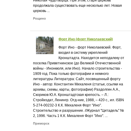
Николая Чудотворца. При этом, старя церковь
продолжала существовать еще несколько лет. Новая
церковь ...
Рощино
Форт Ино (форт Николаевский)
Форт Ино - форт Николаевский. Форт,
входил в систему укреплений
Кронштадта. Находится неподалеку от
поселка Приветнинское (до Великой Отечественной
войны - Инонкюля, или Ино). Начало строительства -
1909 год. Пока только фотографии и немного
литературы Литература: Сайт, посвященный форту
Ино - автор: Константин Михаленя (статьи, ссылки на
архивы, схемы, карты, фотографии) Раздолгин А.А.,
Скориков Ю.А. Кронштадтская крепость. – Л.:
Стройиздат, Ленингр. Отд-ние, 1988, – 420 с., ил. ISBN
5-274-00232-3 К.К. Михаленя Форт "Ино".
Строительство и разрушение. //Журнал "Цитадель" №
2, 1996. Часть 1 К.К. Михаленя Форт "Ино". ...
Приморск