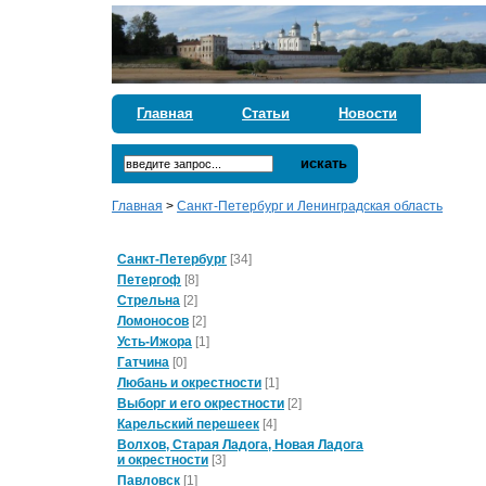
Главная
Статьи
Новости
искать
Главная
>
Санкт-Петербург и Ленинградская область
Санкт-Петербург
[34]
Петергоф
[8]
Стрельна
[2]
Ломоносов
[2]
Усть-Ижора
[1]
Гатчина
[0]
Любань и окрестности
[1]
Выборг и его окрестности
[2]
Карельский перешеек
[4]
Волхов, Старая Ладога, Новая Ладога
и окрестности
[3]
Павловск
[1]