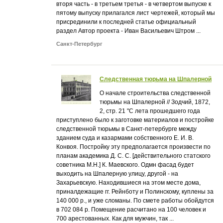
вторя часть - в третьем третья - в четвертом выпуске к
пятому выпуску прилагался лист чертежей, который мы
присрединили к последней статье официальный
раздел Автор проекта - Иван Васильевич Штром ...
Санкт-Петербург
Следственная тюрьма на Шпалерной
О начале строительства следственной
тюрьмы на Шпалерной // Зодчий, 1872,
2, стр. 21 "С лета прошедшего года
приступлено было к заготовке материалов и постройке
следственной тюрьмы в Санкт-петербурге между
зданием суда и казармами собственного Е. И. В.
Конвоя. Постройку эту предполагается произвести по
планам академика Д. С. С. [действительного статского
советника М.Н.] К. Маевского. Одмн фасад будет
выходить на Шпалерную улицу, другой - на
Захарьевскую. Находившиеся на этом месте дома,
приналдежащие гг. Рейнботу и Полинскому, куплены за
140 000 р., и уже сломаны. По смете работы обойдутся
в 702 084 р. Помещение расчитано на 100 человек и
700 арестованных. Как для мужчин, так ...