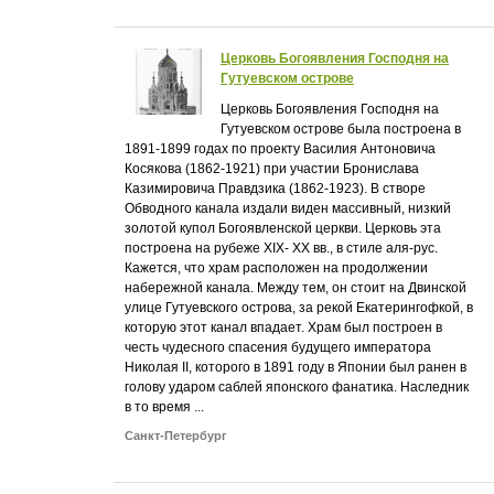
Церковь Богоявления Господня на
Гутуевском острове
Церковь Богоявления Господня на
Гутуевском острове была построена в
1891-1899 годах по проекту Василия Антоновича
Косякова (1862-1921) при участии Бронислава
Казимировича Правдзика (1862-1923). В створе
Обводного канала издали виден массивный, низкий
золотой купол Богоявленской церкви. Церковь эта
построена на рубеже XIX- XX вв., в стиле аля-рус.
Кажется, что храм расположен на продолжении
набережной канала. Между тем, он стоит на Двинской
улице Гутуевского острова, за рекой Екатерингофкой, в
которую этот канал впадает. Храм был построен в
честь чудесного спасения будущего императора
Николая II, которого в 1891 году в Японии был ранен в
голову ударом саблей японского фанатика. Наследник
в то время ...
Санкт-Петербург