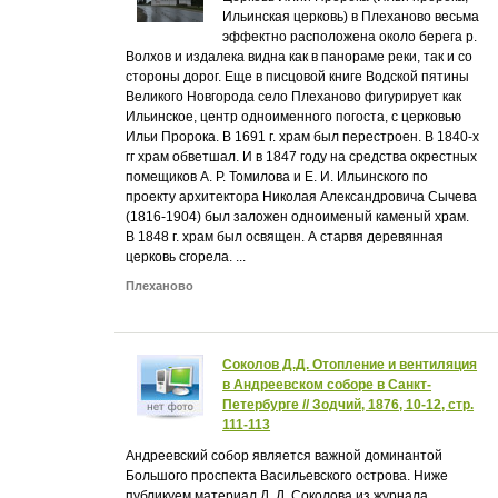
Ильинская церковь) в Плеханово весьма
эффектно расположена около берега р.
Волхов и издалека видна как в панораме реки, так и со
стороны дорог. Еще в писцовой книге Водской пятины
Великого Новгорода село Плеханово фигурирует как
Ильинское, центр одноименного погоста, с церковью
Ильи Пророка. В 1691 г. храм был перестроен. В 1840-х
гг храм обветшал. И в 1847 году на средства окрестных
помещиков А. Р. Томилова и Е. И. Ильинского по
проекту архитектора Николая Александровича Сычева
(1816-1904) был заложен одноименый каменый храм.
В 1848 г. храм был освящен. А старвя деревянная
церковь сгорела. ...
Плеханово
Соколов Д.Д. Отопление и вентиляция
в Андреевском соборе в Санкт-
Петербурге // Зодчий, 1876, 10-12, стр.
111-113
Андреевский собор является важной доминантой
Большого проспекта Васильевского острова. Ниже
публикуем материал Д. Д. Соколова из журнала