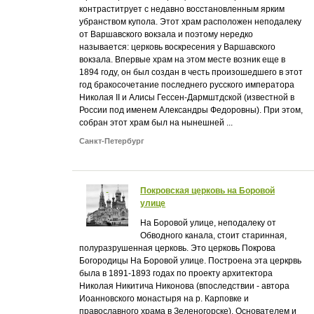
контраститрует с недавно восстановленным ярким
убранством купола. Этот храм расположен неподалеку
от Варшавского вокзала и поэтому нередко
называется: церковь воскресения у Варшавского
вокзала. Впервые храм на этом месте возник еще в
1894 году, он был создан в честь произошедшего в этот
год бракосочетание последнего русского императора
Николая II и Алисы Гессен-Дармштдской (известной в
России под именем Александры Федоровны). При этом,
собран этот храм был на нынешней ...
Санкт-Петербург
Покровская церковь на Боровой
улице
На Боровой улице, неподалеку от
Обводного канала, стоит старинная,
полуразрушенная церковь. Это церковь Покрова
Богородицы На Боровой улице. Построена эта церкрвь
была в 1891-1893 годах по проекту архитектора
Николая Никитича Никонова (впоследствии - автора
Иоанновского монастыря на р. Карповке и
православного храма в Зеленогорске). Основателем и