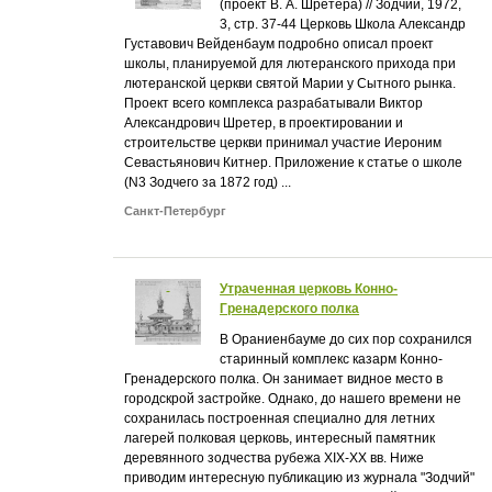
(проект В. А. Шретера) // Зодчий, 1972,
3, стр. 37-44 Церковь Школа Александр
Густавович Вейденбаум подробно описал проект
школы, планируемой для лютеранского прихода при
лютеранской церкви святой Марии у Сытного рынка.
Проект всего комплекса разрабатывали Виктор
Александрович Шретер, в проектировании и
строительстве церкви принимал участие Иероним
Севастьянович Китнер. Приложение к статье о школе
(N3 Зодчего за 1872 год) ...
Санкт-Петербург
Утраченная церковь Конно-
Гренадерского полка
В Ораниенбауме до сих пор сохранился
старинный комплекс казарм Конно-
Гренадерского полка. Он занимает видное место в
городскрой застройке. Однако, до нашего времени не
сохранилась построенная специално для летних
лагерей полковая церковь, интересный памятник
деревянного зодчества рубежа XIX-XX вв. Ниже
приводим интересную публикацию из журнала "Зодчий"