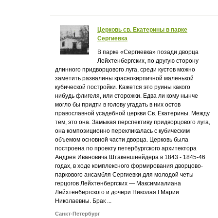
Церковь св. Екатерины в парке
Сергиевка
В парке «Сергиевка» позади дворца
Лейхтенбергских, по другую сторону
длинного придворцового луга, среди кустов можно
заметить развалины краснокирпичной маленькой
кубической постройки. Кажется это руины какого
нибудь флигеля, или сторожки. Едва ли кому нынче
могло бы придти в голову угадать в них остов
православной усадебной церкви Св. Екатерины. Между
тем, это она. Замыкая перспективу придворцового луга,
она композиционно перекликалась с кубическим
объемом основной части дворца. Церковь была
построена по проекту петербургского архитектора
Андрея Ивановича Штакеншнейдера в 1843 - 1845-46
годах, в ходе комплексного формирования дворцово-
паркового ансамбля Сергиевки для молодой четы
герцогов Лейхтенбергских — Максимиалиана
Лейхтенбергского и дочери Николая I Марии
Николаевны. Брак ...
Санкт-Петербург