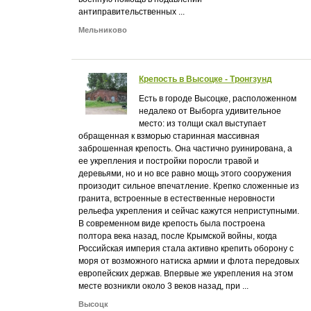
антиправительственных ...
Мельниково
Крепость в Высоцке - Тронгзунд
Есть в городе Высоцке, расположенном
недалеко от Выборга удивительное
место: из толщи скал выступает
обращенная к взморью старинная массивная
заброшенная крепость. Она частично руинирована, а
ее укрепления и постройки поросли травой и
деревьями, но и но все равно мощь этого сооружения
произодит сильное впечатление. Крепко сложенные из
гранита, встроенные в естественные неровности
рельефа укрепления и сейчас кажутся неприступными.
В современном виде крепость была построена
полтора века назад, после Крымской войны, когда
Российская империя стала активно крепить оборону с
моря от возможного натиска армии и флота передовых
европейских держав. Впервые же укрепления на этом
месте возникли около 3 веков назад, при ...
Высоцк