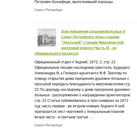
Петрович Бонафеде, выполнивший изразцы ...
Санкт-Петербург
Дом призрения душевнобольных в
Санкт-Петербурге близ станции
"Удельной" станции Финляндской
железной дороги (Часть IV - из
официального раздела)
Официальный отдел // Зодчий, 1872, 2, стр. 22
Официальное письмо наследника престола, будущего
Александра III, к Генерал-адъютанту Ф.Ф. Трепову по
поводу открытия дома призрения душевно-больных с
просьбой передать благодарность жертвователям стр.
22 По докладу наследнику о доме призрения душевно-
больных - распоряжение о награждении архитекторов
стр. 22 Статьи публиковалась в трех номерах за 1872
год: часть первая - во втором номере Зодчего К ней
прилагается лист чертежей с генеральным планом
вторя часть - в третьем третья - ...
Санкт-Петербург