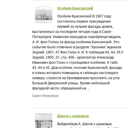
Особняк Кшесинской
Особняк Кшесинской В 1907 году
состоялось первое присуждение
премий за лучшие фасады домов,
выстроенных за последние четыре года в Санкт-
Петербурге. Комиссия присудила серебряную медаль
А. И. фон Гогену за фасад особняка Кшесинской. Это
событие было отмечено в разделе "Хроника" журнала
Зодчий, 1907, 47 Фон Гоген А. И. К таблицам 43, 44, 45 //
Зодчий, 1905, 37, стр. 406 - архитектор Александр
Иванович фон Гоген о строящемся особняке. К табл.
43. 44 и 45. Дом особняк, госпожи Кшесинской, фасады
и планы которого помещены в таблицах настоящего
номера, строится на Кронвкркском проспекте, на углу
Большой Дворянской улицы. Кроме небольшой
фасадной части, обращенной на ...
Санкт-Петербург
Школа с церковью
Вейденбаум А. Школа с церковью