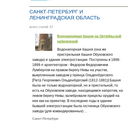
САНКТ-ПЕТЕРБУРГ И
ЛЕНИНГРАДСКАЯ ОБЛАСТЬ
всего статей: 57
Водонапорная башня на Октябрьской
набережной
Водонапорная башня (она же
пристрельная башня Обуховского
завода) и здание электростанции. Построены в 1898-
1899 гг архитектором - Федором Федоровичем
Лумбергом на правом берегу Невы на участке,
выкупленным заводом у принца Ольденбургского.
[Петр Георгиевич Ольденбургский (1812-1881)] Башня
была не только водонапорной, но и пристельной, то
есть на Обуховском заводе, находящимся напротив, на
левом берегу Невы, калибровали прицелы орудий на
нее как на ориентир. В последние годы в здании
бывшей электростанции была гостиница Обуховского
завода (для командированных) ...
Санкт-Петербург