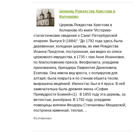
Церковь Рождества Христова в
Колчаново
Церковь Рождества Христова в
Колчаново Из книги "Историко-
статистические сведения о Санкт-Петербургской
епархии. Выпуск 9 (1884)": "До 1792 года здесь была
деревянная, холодная церковь, во имя Рождества
Иоанна Предтечи, построенная, как видно из описи
церковного имущества, в 1735 г. при Анне Иоанновне,
по благословению преосв. Феофилакта, усердием
прихожанина, бригадира Лаврентия Даниловича
Есипова. Она имела вид креста, с полукругом для
алтаря; была покрыта и по стенам обшита тесом,
выкрашена медянкой. Иконостас был в 4 яруса. В ней
замечательна была древняя икона «Софии
Премудрости Божией»(1) . В 1855 году эта церковь, за
ветхостью, разобрана. В 1792 году, усердием
помещицы княгини Феодоры Степановны Мещерской,
построена каменная, теплая, ...
Колчаново