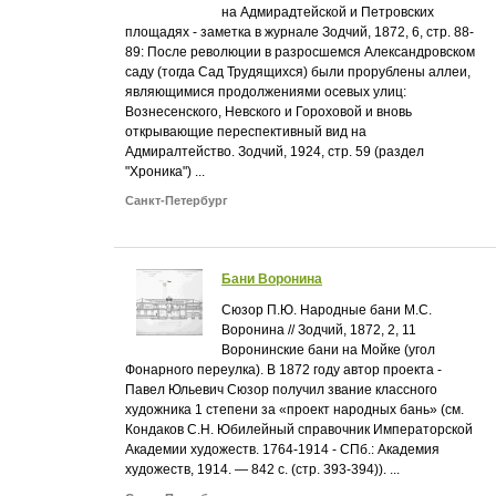
на Адмирадтейской и Петровских
площадях - заметка в журнале Зодчий, 1872, 6, стр. 88-
89: После революции в разросшемся Александровском
саду (тогда Сад Трудящихся) были прорублены аллеи,
являющимися продолжениями осевых улиц:
Вознесенского, Невского и Гороховой и вновь
открывающие переспективный вид на
Адмиралтейство. Зодчий, 1924, стр. 59 (раздел
"Хроника") ...
Санкт-Петербург
Бани Воронина
Сюзор П.Ю. Народные бани М.С.
Воронина // Зодчий, 1872, 2, 11
Воронинские бани на Мойке (угол
Фонарного переулка). В 1872 году автор проекта -
Павел Юльевич Сюзор получил звание классного
художника 1 степени за «проект народных бань» (см.
Кондаков С.Н. Юбилейный справочник Императорской
Академии художеств. 1764-1914 - СПб.: Академия
художеств, 1914. — 842 с. (стр. 393-394)). ...