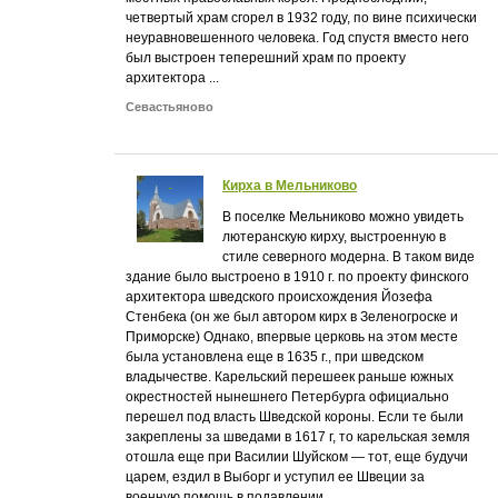
четвертый храм сгорел в 1932 году, по вине психически
неуравновешенного человека. Год спустя вместо него
был выстроен теперешний храм по проекту
архитектора ...
Севастьяново
Кирха в Мельниково
В поселке Мельниково можно увидеть
лютеранскую кирху, выстроенную в
стиле северного модерна. В таком виде
здание было выстроено в 1910 г. по проекту финского
архитектора шведского происхождения Йозефа
Стенбека (он же был автором кирх в Зеленогроске и
Приморске) Однако, впервые церковь на этом месте
была установлена еще в 1635 г., при шведском
владычестве. Карельский перешеек раньше южных
окрестностей нынешнего Петербурга официально
перешел под власть Шведской короны. Если те были
закреплены за шведами в 1617 г, то карельская земля
отошла еще при Василии Шуйском — тот, еще будучи
царем, ездил в Выборг и уступил ее Швеции за
военную помощь в подавлении