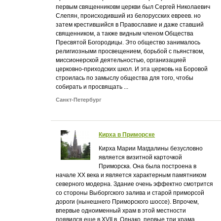
первым священниковм церкви был Сергей Николаевич
Слепян, происходивший из белорусских евреев. но
затем крестившийся в Православие и даже ставший
священником, а также видным членом Общества
Пресвятой Богородицы. Это общество занималось
религиозными просвещением, борьбой с пьянством,
миссионерской деятельностью, организацией
церковно-приходских школ. И эта церковь на Боровой
строилась по замыслу общества для того, чтобы
собирать и просвящать ...
Санкт-Петербург
Кирха в Приморске
Кирха Марии Магдалины безусловно
является визитной карточкой
Приморска. Она была построена в
начале XX века и является характерным памятником
северного модерна. Здание очень эффектно смотрится
со стороны Выборгского залива и старой приморсой
дороги (нынешнего Приморского шоссе). Впрочем,
впервые одноименный храм в этой местности
появился еще в XVII в. Однако, первые три храма