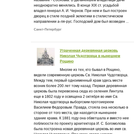
неоднократно менялись. В конце XIX ст. усадьбой
владел генерал А. И. Чернов. При нем и был построен
дворец в стиле поздней эклектики в стилистическом
направлении а-ля-рус. Господский дом был возведен ...
Санкт-Петербург
Утраченная деревянная церковь
Николая Чудотворца в нынешнем
Рощино
Многие из тех, кто бывал в Рощино,
видели современную церковь Св. Николая Чудотворца.
Между тем, первый одноименный храм здесь месте
возник более 200 лет тому назад. Первая деревянная
церковь была перевезена сюда из селения Линтула
еще в 1802 году и освящена 2 октября во имя Св.
Николая чудотворца выборгским протоиереем
Василием Федоровым. Правда, стояла она несколько в
стороне от того места, где находится нынешнее
здание храма. К 1881 году она обветшала и вместо нее
поблизости по проекту архитектора И. С. Богомолова
была построена новая деревянная церковь во имя св.