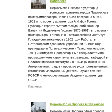
Павловске
Церковь свт. Николая Чудотворца
воинского гарнизона города Павловска в
память императора Павла I была построена в 1900-
1902 гг по проекту архитектора А.И. фон Гогена.
Руководил строительством гражданский инженер
Валентин Людвигович Гофман (1876-1961), в то время -
помощник фон Гогена. В.Л. Гофман окончил Институт
Гражданских инженеров в 1902 году. Работал в
Петергофском дворцовом управлении. С 1905 года
преподавал в Политехническом и Технологическом (с
1911) институтах. Профессор. Был специалистом по
промышленному строительству, заведовал кафедрой в
Политехническом институте и в ЛИСИ (бывшем ИГИ).
Автор научных трудов и проектов ряда промышленных
комплексов. Заслуженный деятель науки и техники
РСФСР, член-корреспондент Академии архитектуры
СССР. ...
Павловск
Церковь Илии Пророка в Плеханово
Церковь Илии Пророка (Ильи пророка,