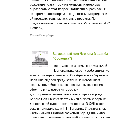
рождения поэта, поручив комиссии народному
образованию этот вопрос. Комиссия обратилась к
четырем архитекторам с предложением представить
ей предварительные эскизные проекты. По
представлении проектов комиссия обратилась к И. С.
Китнеру, ...
Санкт-Петербург
Загородный дом Чернова (усадьба
"Сосновка")
Парк "Сосновка" с бывшей усадьбой
Чернова привлекает к себе внимание
всех, кто направляется по Октябрьской набережной.
Возвышающаяся среди зелени на небольшом
всхолмлении башенка дворца смотрится весьма
эфектно и является интересной
достопримечательностью южных окраин города.
Берега Невы в этих местах были обжиты с первых
десятилетий существования города. В XVIII в. эти
земли принадлежали Г. П. Гагарину. Значительную
часть имения занимал сосновый бор, давший ему
название - Сосновка. В дальнейшем владельцы дачи