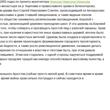
1893 годах по проекту архитектора
Николая Никитича Никонова
о монастыря на р. Карповке и православного храма в Зеленогорске).
м церкви был Сергей Николаевич Слепян, происходивший из белорусских
равославие и даже ставший священником, а также видным членом
то общество занималось религиозными просвещением, борьбой с
стью, организацией церковно-приходских школ. И эта церковь на Боровой
того, чтобы собирать и просвящать простой люд с рабочей окраины. Храм
о, при наличии в окрестностях иных православных церквей, вполне было
льное число окрестных жителей. Церковь была создана в характерном в то
ак раз в это время происходило формирование городского пролетариата,
раю бедности, а также росло революционгое движение, начавшее делать
мирению по отношению к властям и тяготами быта, при этом давали
спившимся. Этим они старались с одной стороны заручиться поддержкой
дных городских трущоб как никогда способствовало массовому пьянству, а
у.
льного братства (сейчас просто жилой дом). В советское время в храме
 время войны храм сильно пострадал и сейчас находится в