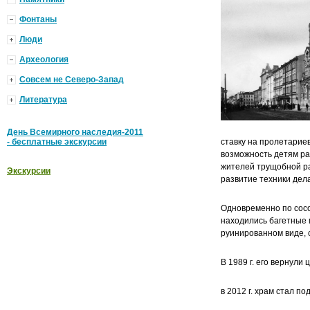
Фонтаны
Люди
Археология
Совсем не Северо-Запад
Литература
День Всемирного наследия-2011
- бесплатные экскурсии
ставку на пролетарие
возможность детям ра
жителей трущобной ра
Экскурсии
развитие техники дел
Одновременно по сосо
находились багетные 
руинированном виде, 
В 1989 г. его вернули 
в 2012 г. храм стал п