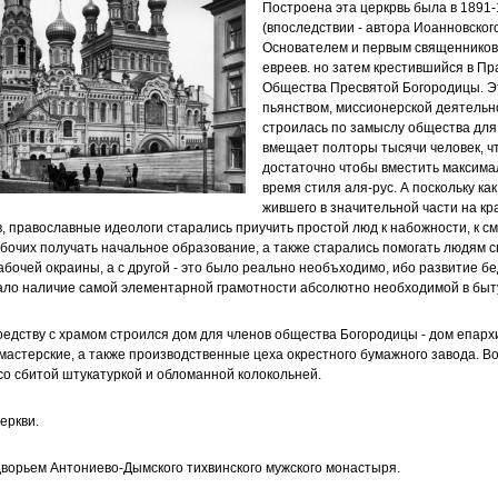
Построена эта церкрвь была в 1891-
(впоследствии - автора Иоанновског
Основателем и первым священников
евреев. но затем крестившийся в П
Общества Пресвятой Богородицы. Э
пьянством, миссионерской деятельно
строилась по замыслу общества для 
вмещает полторы тысячи человек, чт
достаточно чтобы вместить максима
время стиля аля-рус. А поскольку к
жившего в значительной части на к
в, православные идеологи старались приучить простой люд к набожности, к с
бочих получать начальное образование, а также старались помогать людям 
бочей окраины, а с другой - это было реально необъходимо, ибо развитие бе
ало наличие самой элементарной грамотности абсолютно необходимой в быт
едству с храмом строился дом для членов общества Богородицы - дом епархиа
мастерские, а также производственные цеха окрестного бумажного завода. Во
со сбитой штукатуркой и обломанной колокольней.
церкви.
одворьем Антониево-Дымского тихвинского мужского монастыря.