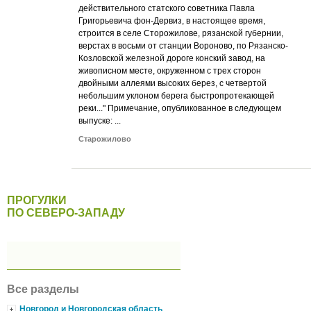
действительного статского советника Павла
Григорьевича фон-Дервиз, в настоящее время,
строится в селе Сторожилове, рязанской губернии,
верстах в восьми от станции Вороново, по Рязанско-
Козловской железной дороге конский завод, на
живописном месте, окруженном с трех сторон
двойными аллеями высоких берез, с четвертой
небольшим уклоном берега быстропротекающей
реки..." Примечание, опубликованное в следующем
выпуске: ...
Старожилово
ПРОГУЛКИ
ПО СЕВЕРО-ЗАПАДУ
Все разделы
Новгород и Новгородская область