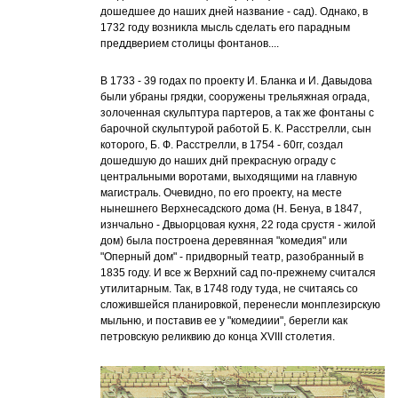
дошедшее до наших дней название - сад). Однако, в
1732 году возникла мысль сделать его парадным
преддверием столицы фонтанов....
В 1733 - 39 годах по проекту И. Бланка и И. Давыдова
были убраны грядки, сооружены трельяжная ограда,
золоченная скульптура партеров, а так же фонтаны с
барочной скульптурой работой Б. К. Расстрелли, сын
которого, Б. Ф. Расстрелли, в 1754 - 60гг, создал
дошедшую до наших днй прекрасную ограду с
центральными воротами, выходящими на главную
магистраль. Очевидно, по его проекту, на месте
нынешнего Верхнесадского дома (Н. Бенуа, в 1847,
изнчально - Двыорцовая кухня, 22 года срустя - жилой
дом) была построена деревянная "комедия" или
"Оперный дом" - придворный театр, разобранный в
1835 году. И все ж Верхний сад по-прежнему считался
утилитарным. Так, в 1748 году туда, не считаясь со
сложившейся планировкой, перенесли монплезирскую
мыльню, и поставив ее у "комедиии", берегли как
петровскую реликвию до конца XVIII столетия.