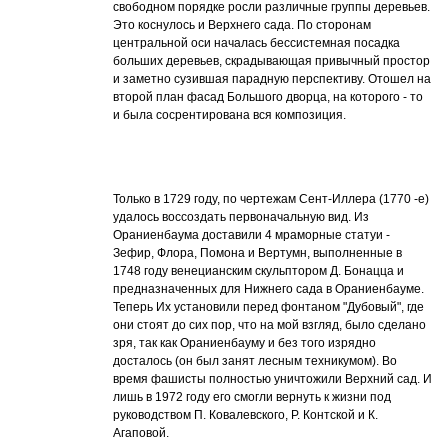
свободном порядке росли различные группы деревьев.
Это коснулось и Верхнего сада. По сторонам
центральной оси началась бессистемная посадка
больших деревьев, скрадывающая привычный простор
и заметно сузившая парадную перспективу. Отошел на
второй план фасад Большого дворца, на которого - то
и была сосрентирована вся композиция.
Только в 1729 году, по чертежам Сент-Иллера (1770 -е)
удалось воссоздать первоначальную вид. Из
Ораниенбаума доставили 4 мраморные статуи -
Зефир, Флора, Помона и Вертумн, выполненные в
1748 году венецианским скульптором Д. Бонацца и
предназначенных для Нижнего сада в Ораниенбауме.
Теперь Их установили перед фонтаном "Дубовый", где
они стоят до сих пор, что на мой взгляд, было сделано
зря, так как Ораниенбауму и без того изрядно
досталось (он был занят лесным техникумом). Во
время фашисты полностью уничтожили Верхний сад. И
лишь в 1972 году его смогли вернуть к жизни под
руководством П. Ковалевского, Р. Контской и К.
Агаповой.