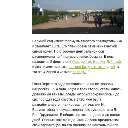
Верхний сад имеет форму вытянутого прямоугольника
и занимает 15 га. Его планировка отмеченна четкой
симметрией. По сторонам центральной оси
расположены по 4 прямоугольных боскета. В нем
находятся 5 фонтанов (
Межеумный
,
Нептун
,
Дубовый
,
и два симметричных
фонтана Квадратных прудов
). а
так же 4 берсо и четыре
беседки.
План Верхнего сада появился еще на петровских
набросках 1714 года. Тогда с трех сторон стали копать
дренажные канавы, следы которых сохранились и до
сих пор. Два года спустя, в 1716, уже была
разработана его планировка при участии И.
Браунштейна, и осуществлена под руководством Л.
Ван Гардехиста. В общих чертах она дошла до наших
дней. Осенью того же года, Жан Леблон предоставил
свой вариант, где, по его мнению, по центальной оси