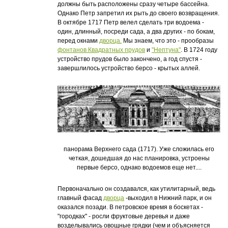
должны быть расположены сразу четыре бассейна.
Однако Петр запретил их рыть до своего возвращения.
В октябре 1717 Петр велел сделать три водоема -
один, длинный, посреди сада, а два других - по бокам,
перед окнами
дворца.
Мы знаем, что это - прообразы
фонтанов Квадратных прудов
и
"Нептуна"
. В 1724 году
устройство прудов было закончено, а год спустя -
завершлилось устройство берсо - крытых аллей.
панорама Верхнего сада (1717). Уже сложилась его
четкая, дошедшая до нас планировка, устроены
первые берсо, однако водоемов еще нет....
Первоначально он создавался, как утилитарный, ведь
главный фасад
дворца
-выходил в Нижний парк, и он
оказался позади. В петровское время в боскетах -
"городках" - росли фруктовые деревья и даже
возделывались овощные грядки (чем и объясняется