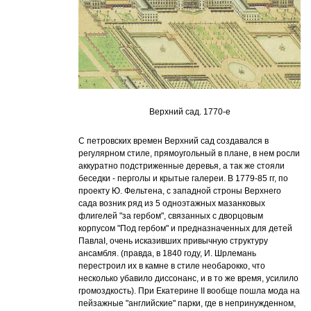
Верхний сад. 1770-е
С петровских времен Верхний сад создавался в
регулярном стиле, прямоугольный в плане, в нем росли
аккуратно подстриженные деревья, а так же стояли
беседки - перголы и крытые галереи. В 1779-85 гг, по
проекту Ю. Фельтена, с западной строны Верхнего
сада возник ряд из 5 одноэтажных мазанковых
флигелей "за гербом", связанных с дворцовым
корпусом "Под гербом" и предназначенных для детей
ПавлаI, очень исказивших привычную структуру
ансамбля. (правда, в 1840 году, И. Шрлемань
перестроил их в камне в стиле необарокко, что
несколько убавило диссонанс, и в то же время, усилило
громоздкость). При Екатерине II вообще пошла мода на
пейзажные "английские" парки, где в непринужденном,