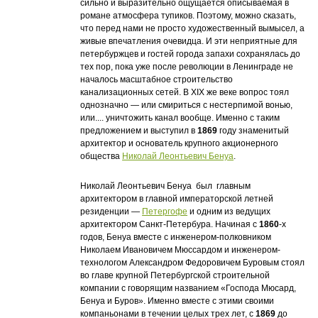
сильно и выразительно ощущается описываемая в
романе атмосфера тупиков. Поэтому, можно сказать,
что перед нами не просто художественный вымысел, а
живые впечатления очевидца. И эти неприятные для
петербуржцев и гостей города запахи сохранялась до
тех пор, пока уже после революции в Ленинграде не
началось масштабное строительство
канализационных сетей. В XIX же веке вопрос тоял
однозначно — или смириться с нестерпимой вонью,
или.... уничтожить канал вообще. Именно с таким
предложением и выступил в
1869
году знаменитый
архитектор и основатель крупного акционерного
общества
Николай Леонтьевич Бенуа
.
Николай Леонтьевич Бенуа был главным
архитектором в главной императорской летней
резиденции —
Петергофе
и одним из ведущих
архитектором Санкт-Петербура. Начиная с
1860
-х
годов, Бенуа вместе с инженером-полковником
Николаем Ивановичем Мюссардом и инженером-
технологом Александром Федоровичем Буровым стоял
во главе крупной Петербургской строительной
компании с говорящим названием «Господа Мюсард,
Бенуа и Буров». Именно вместе с этими своими
компаньонами в течении целых трех лет, с
1869
до