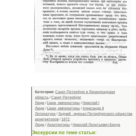
Категория:
Санкт-Петербург и Ленинградская
область
/
Санкт-Петербург
Люди
/
Цари, императоры
/
Николай I
Люди
/
Цари, императоры
/
Александр II
Литература
/
Зодчий - журнал Петербургского общества
архитекторов
/
1872
Люди
/
Архитекторы
/
Николай Леонтьевич Бенуа
Экскурсии по теме статьи: