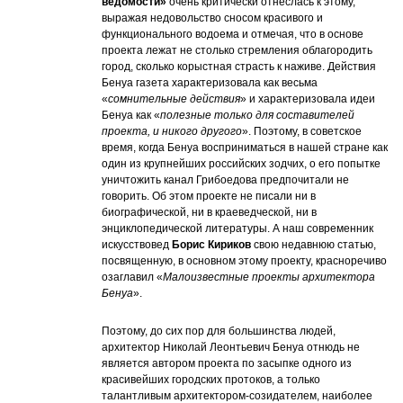
ведомости»
очень критически отнеслась к этому,
выражая недовольство сносом красивого и
функционального водоема и отмечая, что в основе
проекта лежат не столько стремления облагородить
город, сколько корыстная страсть к наживе. Действия
Бенуа газета характеризовала как весьма
«
сомнительные действия
» и характеризовала идеи
Бенуа как «
полезные только для составителей
проекта, и никого другого
». Поэтому, в советское
время, когда Бенуа восприниматься в нашей стране как
один из крупнейших российских зодчих, о его попытке
уничтожить канал Грибоедова предпочитали не
говорить. Об этом проекте не писали ни в
биографической, ни в краеведческой, ни в
энциклопедической литературы. А наш современник
искусствовед
Борис Кириков
свою недавнюю статью,
посвященную, в основном этому проекту, красноречиво
озаглавил «
Малоизвестные проекты архитектора
Бенуа
».
Поэтому, до сих пор для большинства людей,
архитектор Николай Леонтьевич Бенуа отнюдь не
является автором проекта по засыпке одного из
красивейших городских протоков, а только
талантливым архитектором-созидателем, наиболее