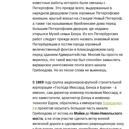
известные работы которого были связаны с
Петергофом. Это прежде всего, выдержанные в
нарядном дворцовом стиле огромные Петергофские
конюшни, крытый вокзал на станции Новый Петергоф,
а также так называемые Фрейлинские дома перед
большим Петергофским дворцом, где недавно
открылся Музей семьи Бенуа. Из его Петербургских
работ следует прежде всего назвать знакомый всем
Петербуржцам и гостям города огромный
величественный фонтан в Александровском салу
перед зданием Адмиралтейства. Многим бы просто не
верилось, что такой мастер был способен замыслить
варварское уничтожение почти всего канала
Грибоедова. Но из песни слова не выкинешь.
В
1869
году группа акционеров крупной строительной
корпорации «Господа Мюссард, Бенуа и Буров» - а
именно, сам директор инженер-полковник Мюссард, и
его заместители, архитектор Бенуа и инженер-
технолог Буров, обратились к императору
Александру
II
c проектом засыпать большую часть канала
Грибоедова от истока из
Мойки
до
Ново-Никольского
моста
, а на этом участке сделать ветку конной
железной дороги и одновременно рекреационную зону
с бульваром, скульптурами, скамейками, фонтанами и