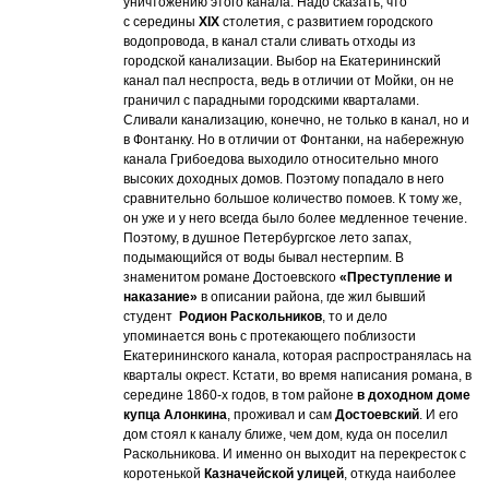
уничтожению этого канала. Надо сказать, что
с середины
XIX
столетия, с развитием городского
водопровода, в канал стали сливать отходы из
городской канализации. Выбор на Екатерининский
канал пал неспроста, ведь в отличии от Мойки, он не
граничил с парадными городскими кварталами.
Сливали канализацию, конечно, не только в канал, но и
в Фонтанку. Но в отличии от Фонтанки, на набережную
канала Грибоедова выходило относительно много
высоких доходных домов. Поэтому попадало в него
сравнительно большое количество помоев. К тому же,
он уже и у него всегда было более медленное течение.
Поэтому, в душное Петербургское лето запах,
подымающийся от воды бывал нестерпим. В
знаменитом романе Достоевского
«Преступление и
наказание»
в описании района, где жил бывший
студент
Родион Раскольников
, то и дело
упоминается вонь с протекающего поблизости
Екатерининского канала, которая распространялась на
кварталы окрест. Кстати, во время написания романа, в
середине 1860-х годов, в том районе
в доходном доме
купца Алонкина
, проживал и сам
Достоевский
. И его
дом стоял к каналу ближе, чем дом, куда он поселил
Раскольникова. И именно он выходит на перекресток с
коротенькой
Казначейской улицей
, откуда наиболее