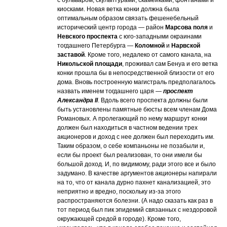
киосками. Новая ветка конки должна была
оптимальным образом связать фешенебельный
исторический центр города — район
Марсова поля
и
Невского проспекта
с юго-западными окраинами
тогдашнего Петербурга —
Коломной
и
Нарвской
заставой
. Кроме того, недалеко от самого канала, на
Никольской площади
, проживал сам Бенуа и его ветка
конки прошла бы в непосредственной близости от его
дома. Вновь построенную магистраль предполагалось
назвать именем тогдашнего царя —
проспект
Александра II
. Вдоль всего проспекта должны были
быть установлены памятные бюсты всем членам Дома
Романовых. А пролегающий по нему маршрут конки
должен был находиться в частном ведении трех
акционеров и доход с нее должен был переходить им.
Таким образом, о себе компаньоны не позабыли и,
если бы проект был реализован, то они имели бы
большой доход. И, по видимому, ради этого все и было
задумано. В качестве аргументов акционеры напирали
на то, что от канала дурно пахнет канализацией, это
неприятно и вредно, поскольку из-за этого
распространяются болезни. (А надо сказать как раз в
тот период был пик эпидемий связанных с нездоровой
окружающей средой в городе). Кроме того,