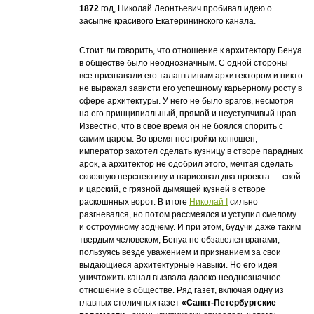
1872
год, Николай Леонтьевич пробивал идею о
засыпке красивого Екатерининского канала.
Стоит ли говорить, что отношение к архитектору Бенуа
в обществе было неоднозначным. С одной стороны
все признавали его талантливым архитектором и никто
не выражал зависти его успешному карьерному росту в
сфере архитектуры. У него не было врагов, несмотря
на его принципиальный, прямой и неуступчивый нрав.
Известно, что в свое время он не боялся спорить с
самим царем. Во время постройки конюшен,
император захотел сделать кузницу в створе парадных
арок, а архитектор не одобрил этого, мечтая сделать
сквозную перспективу и нарисовал два проекта — свой
и царский, с грязной дымящей кузней в створе
раскошнных ворот. В итоге
Николай I
сильно
разгневался, но потом рассмеялся и уступил смелому
и остроумному зодчему. И при этом, будучи даже таким
твердым человеком, Бенуа не обзавелся врагами,
пользуясь везде уважением и признанием за свои
выдающиеся архитектурные навыки. Но его идея
уничтожить канал вызвала далеко неоднозначное
отношение в обществе. Ряд газет, включая одну из
главных столичных газет
«Санкт-Петербургские