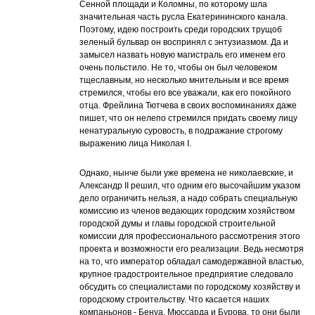
Сенной площади и Коломны, по которому шла
значительная часть русла Екатерининского канала.
Поэтому, идею построить среди городских трущоб
зеленый бульвар он воспринял с энтузиазмом. Да и
замысел назвать новую магистраль его именем его
очень польстило. Не то, чтобы он был человеком
тщеславным, но несколько мнительным и все время
стремился, чтобы его все уважали, как его покойного
отца. Фрейлина Тютчева в своих воспоминаниях даже
пишет, что он нелепо стремился придать своему лицу
ненатуральную суровость, в подражание строгому
выражению лица Николая I.
Однако, нынче были уже времена не николаевские, и
Александр II решил, что одним его высочайшим указом
дело ограничить нельзя, а надо собрать специальную
комиссию из членов ведающих городским хозяйством
городской думы и главы городской строительной
комиссии для профессионального рассмотрения этого
проекта и возможности его реализации. Ведь несмотря
на то, что император обладал самодержавной властью,
крупное градостроительное предприятие следовало
обсудить со специалистами по городскому хозяйству и
городскому строительству. Что касается наших
компаньонов - Бенуа, Мюссарда и Бурова, то они были