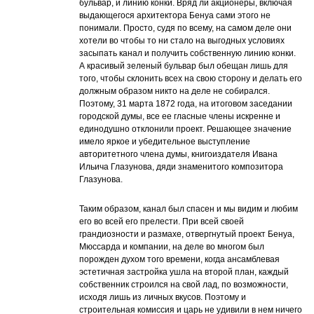
бульвар, и линию конки. Вряд ли акционеры, включая
выдающегося архитектора Бенуа сами этого не
понимали. Просто, судя по всему, на самом деле они
хотели во чтобы то ни стало на выгодных условиях
засыпать канал и получить собственную линию конки.
А красивый зеленый бульвар был обещан лишь для
того, чтобы склонить всех на свою сторону и делать его
должным образом никто на деле не собирался.
Поэтому, 31 марта 1872 года, на итоговом заседании
городской думы, все ее гласные члены искренне и
единодушно отклонили проект. Решающее значение
имело яркое и убедительное выступление
авторитетного члена думы, книгоиздателя Ивана
Ильича Глазунова, дяди знаменитого композитора
Глазунова.
Таким образом, канал был спасен и мы видим и любим
его во всей его прелести. При всей своей
грандиозности и размахе, отвергнутый проект Бенуа,
Мюссарда и компании, на деле во многом был
порожден духом того времени, когда ансамблевая
эстетичная застройка ушла на второй план, каждый
собственник строился на свой лад, по возможности,
исходя лишь из личных вкусов. Поэтому и
строительная комиссия и царь не удивили в нем ничего