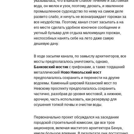
указывалась, что в канале слабое течение и застойная
вода, он мелок и узок, поэтому, дескать, и хваленное
промышленное судоходство по нему на самом деле
развито слабо, и ничуть не вознаграждает горожан за
все неудобства. Поэтому, канал стоит засыпать а на
его месте сделать удобное коночное сообщение и
уютный бульвар для отдыха малоимущих горожан,
неспособных нанять себе на лето даже самую
дешевую дачу.
В ходе засыпки канала, по замыслу архитекторов, все
мосты предполагалось уничтожить, однако,
Банковский мостик
с грифонами, а также тогдашний
металлический
Ново Никольский мост
предполагалось сохранить и перенести на другие
водоемы. Каменный широкий Казанский мост по
Невскому проспекту предполагалось сохранить
частично, разобрав до уровня мостовой, а нижнюю,
арочную, часть использовать, как резервуар для
осушения топкой почвы и очистки воды.
Первоначально проект обсуждался на заседании
городской строительной комиссии, где все трое
акционеров, включая маститого архитектора Бенуа,
имели большое влияние. В результате они достаточно