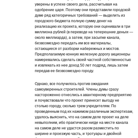
уверены в успехе своего дела, рассчитывая на
одобрение царя. Поэтому они представили городской
думе ряд категоричных требований — выделить из
городского бюджета полную сумму денег на
реализацию их проекта, которую они оценивали в три
миллиона рублей (в переводе на теперешние деньги —
около миллиарда), а затем, при засыпке канала,
безвозмездно передать им все материалы,
остающиеся от разборки набережных и мостов.
Предполагаемую конную железную дорогу акционеры
намеревались сделать своей частной собственностью
и извлекать из нее доход 50 лет подряд, лишь затем
передав ее безвозмездно городу.
Однако, все получилось против ожидания
самоуверенных строителей. Члены думы сразу
настороженно отнеслись к авантюрному предприятию
и почувствовали что проект принесет выгоду не
столько городу, сколько трем учредителям. По
проведенным под их нажимом различным экспертизам,
удалось выяснить, что на самом деле проект на деле
невыполним, ибо практически нигде на месте канала
на самом деле не удастся разом разместить по
ширине и проезжую часть, и тротуары и двойной