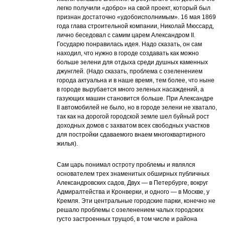
легко получили «добро» на свой проект, который был
признан достаточно «удобоисполнимым». 16 мая 1869
года глава строительной компании, Николай Мюссард,
лично беседовал с самим царем Александром II.
Государю понравилась идея. Надо сказать, он сам
находил, что нужно в городе создавать как можно
больше зелени для отдыха среди душных каменных
джунглей. (Надо сказать, проблема с озеленением
города актуальна и в наше время, тем более, что ныне
в городе вырубается много зеленых насаждений, а
газующих машин становится больше. При Александре
II автомобилей не было, но в городе зелени не хватало,
так как на дорогой городской земле шел буйный рост
доходных домов с захватом всех свободных участков
для постройки сдаваемого внаем многоквартирного
жилья).
Сам царь понимал остроту проблемы и являлся
основателем трех знаменитых обширных публичных
Александровских садов, Двух — в Петербурге, вокруг
Адмиралтейства и Кронверки, и одного — в Москве, у
Кремля. Эти центральные городские парки, конечно не
решало проблемы с озеленением чалых городских
густо застроенных трущоб, в том числе и района