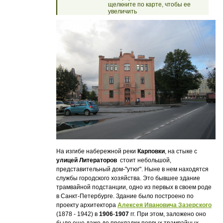
щелкните по карте, чтобы ее
увеличить
На изгибе набережной реки
Карповки
, на стыке с
улицей Литераторов
стоит небольшой,
представительный дом-"утюг". Ныне в нем находятся
службы городского хозяйства. Это бывшее здание
трамвайной подстанции, одно из первых в своем роде
в Санкт-Петербурге. Здание было построено по
проекту архитектора
Алексея Ивановича Зазерского
(1878 - 1942) в
1906
-
1907
гг. При этом, заложено оно
было еще даже до прокладки первых трамвайных