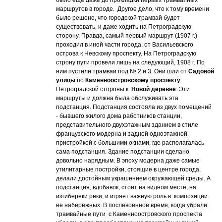
маршрутов в городе. Другое дело, что к тому времени
было решено, что городской трамвай будет
существовать, и даже ходить на Петроградскую
сторону. Правда, самый первый маршрут (1907 г.)
проходил в иной части города, от Васильевского
острова к Невскому проспекту. На Петроградскую
строну пути провели лишь на следующий, 1908 г. По
ним пустили трамваи под № 2 и 3. Они шли от
Садовой
улицы
по
Каменноостровскому проспекту
Петроградской стороны к
Новой деревне
. Эти
маршруты и должна была обслуживать эта
подстанция. Подстанция состояла из двух помещений
- бывшего жилого дома работников станции,
представительного двухэтажным зданием в стиле
французского модерна и задней одноэтажной
пристройкой с большими окнами, где располагалась
сама подстанция. Здание подстанции сделано
довольно нарядным. В эпоху модерна даже самые
утилитарные постройки, стоящие в центре города,
делали достойным украшением окружающей среды. А
подстанция, вдобавок, стоит на видном месте, на
изгибереки реки, и играет важную роль в композиции
ее набережных. В послевоенное время, когда убрали
трамвайные пути с Каменноостровского проспекта