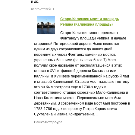
и др.
всего статей: 1
Старо-Калинкин мост и площадь
Репина (Калинкина площадь)
Старо-Калинкин мост пересекает
Фонтанку у площади Репина, в начале
старинной Петергофской дороги. Ныне является
одним из двух сохранившихся до наших дней
перекинутых через Фонтанку каменных мостов,
украшенных башнями (раньше их было 7) Мост
получил свое название от располагавшейся в этих
местах в XVII в. финской деревни Кальоллы или
Каллины, в XVIII веке переименованной на русский лад
и ставшей Калинкиной. Старым мост называют потому
что он был построен еще в 1730-х годах и,
соответственно, старше окрестных Мало-Калинкина и
Ново-Калинкина мостов. Первоначально мост был
деревянным. В современном виде мост был построен в
1783-1786 годах по проекту Петра Корниловича
Сухтелена и Ивана Кондратьевича ...
Санкт-Петербург