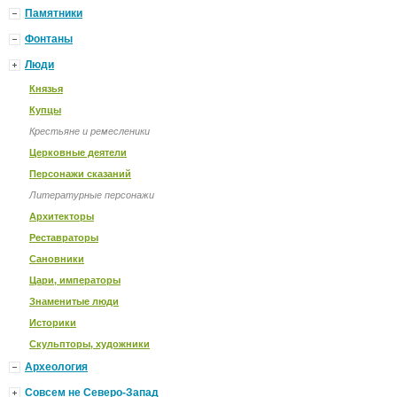
Памятники
Фонтаны
Люди
Князья
Купцы
Крестьяне и ремесленики
Церковные деятели
Персонажи сказаний
Литературные персонажи
Архитекторы
Реставраторы
Сановники
Цари, императоры
Знаменитые люди
Историки
Скульпторы, художники
Археология
Совсем не Северо-Запад