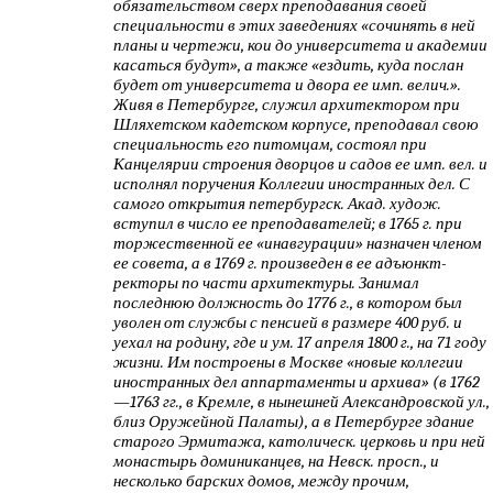
обязательством сверх преподавания своей
специальности в этих заведениях «сочинять в ней
планы и чертежи, кои до университета и академии
касаться будут», а также «ездить, куда послан
будет от университета и двора ее имп. велич.».
Живя в Петербурге, служил архитектором при
Шляхетском кадетском корпусе, преподавал свою
специальность его питомцам, состоял при
Канцелярии строения дворцов и садов ее имп. вел. и
исполнял поручения Коллегии иностранных дел. С
самого открытия петербургск. Акад. худож.
вступил в число ее преподавателей; в 1765 г. при
торжественной ее «инавгурации» назначен членом
ее совета, а в 1769 г. произведен в ее адъюнкт-
ректоры по части архитектуры. Занимал
последнюю должность до 1776 г., в котором был
уволен от службы с пенсией в размере 400 руб. и
уехал на родину, где и ум. 17 апреля 1800 г., на 71 году
жизни. Им построены в Москве «новые коллегии
иностранных дел аппартаменты и архива» (в 1762
—1763 гг., в Кремле, в нынешней Александровской ул.,
близ Оружейной Палаты), а в Петербурге здание
старого Эрмитажа, католическ. церковь и при ней
монастырь доминиканцев, на Невск. просп., и
несколько барских домов, между прочим,