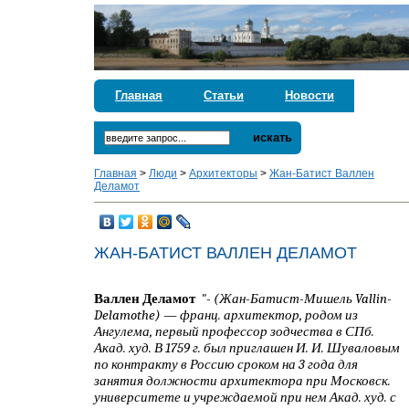
Главная
Статьи
Новости
искать
Главная
>
Люди
>
Архитекторы
>
Жан-Батист Валлен
Деламот
ЖАН-БАТИСТ ВАЛЛЕН ДЕЛАМОТ
Валлен
Деламот
"- (Жан-Батист-Мишель Vallin-
Delamothe) — франц. архитектор, родом из
Ангулема, первый профессор зодчества в СПб.
Акад. худ. В 1759 г. был приглашен И. И. Шуваловым
по контракту в Россию сроком на 3 года для
занятия должности архитектора при Московск.
университете и учреждаемой при нем Акад. худ. с