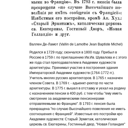
Валлен Де-Ламот (Vallin de Lamothe Jean Baptiste Michel)
Родился в 1729 году; скончался в 1800 году. Прибыл в
Россию в 1759 г. по приглашению Ив.Ив. Шувалова и с этого
же года стал преподавателем в Академии художеств
архитектуры. Принимал участие в построения здания
Императорской Академии художеств (1764-1772 гг.).
Учитель многих русских архитекторов. В 1765 г. назначен
членом Совета. В 1769 г. - адьюнкт-ректор по части
архитектуры. В 1775 г. вышел в отставку и уехал на родину
с назначением пенсии в 400 руб. с тем чтобы "ему иметь
смотрение за академическими пенсионерами
отправляемыми во Францию". В 1793 г. пенсия была
прекращена "по случаю Высочайшего повеления не иметь
соотношения с Францией". Известные его постройки кро
Академии художеств: Старый Эрмитаж, католическая
церковь св. Екатерины, Гостинный двор, "Новая Голандия"