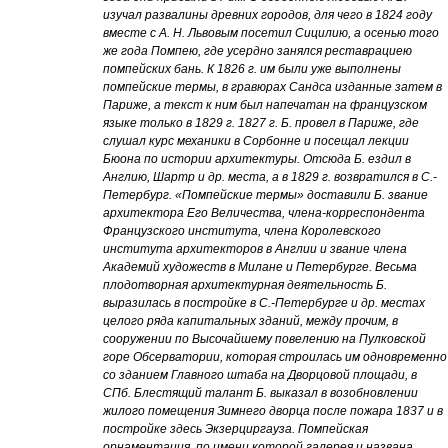
изучал развалины древних городов, для чего в 1824 году
вместе с А. Н. Львовым посетил Сицилию, а осенью того
же года Помпею, где усердно занялся реставрациею
помпейских бань. К 1826 г. им были уже выполнены
помпейские термы, в гравюрах Сандса изданные затем в
Париже, а текст к ним был напечатан на французском
языке только в 1829 г. 1827 г. Б. провел в Париже, где
слушал курс механики в Сорбонне и посещал лекции
Бюона по истории архитектуры. Отсюда Б. ездил в
Англию, Шартр и др. места, а в 1829 г. возвратился в С.-
Петербург. «Помпейские термы» доставили Б. звание
архитектора Его Величества, члена-корреспондента
Французского института, члена Королевского
института архитекторов в Англии и звание члена
Академий художеств в Милане и Петербурге. Весьма
плодотворная архитектурная деятельность Б.
выразилась в постройке в С.-Петербурге и др. местах
целого ряда капитальных зданий, между прочим, в
сооружении по Высочайшему повелению на Пулковской
горе Обсерватории, которая строилась им одновременно
со зданием Главного штаба на Дворцовой площади, в
СПб. Блестящий талант Б. выказал в возобновлении
жилого помещения Зимнего дворца после пожара 1837 и в
постройке здесь Экзерциргауза. Помпейская
орнаментация, по имени которой галерея и названа,