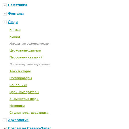
Памятники
Фонтаны
Люди
Князья
Купцы
Крестьяне и ремесленики
Церковные деятели
Персонажи сказаний
Литературные персонажи
Архитекторы
Реставраторы
Сановники
Цари, императоры
Знаменитые люди
Историки
Скульпторы, художники
Археология
Совсем не Северо-Запад