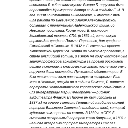
исполнена Б. с большим вкусом. Вскоре Б. поручена была
перестройка Мраморного дворца ко дню свадьбы Е. И. В.
вел. князя Константина Николаевича, и вместе с тем
шла работа по выведению здания Александровской
больницы, с проложением Надеждинской улицы, до
Невского проспекта. Кроме того, Б. построил
Михайловский театр в СПб. (в 1831 г.), готическую
церковь для графини Палье в Парголове, дом графини
Самойловой в Славянке. В 1832 г. Б. составил проект
лютеранской церкви св. Петра на Невском проспекте, в
стиле английской готики, и в этом же году удостоен был
звания профессора архитектуры за проект роскошной
церкви в столице, в классическом стиле, после чего ему и
поручена была постройка Пулковской обсерватории. Б.
был также отличным рисовальщиком акварелью. Еще
живя в Неаполе, откуда он и ездил в Помпею, Б. написал
портреты Неаполитанского королевского семейства, а
для императрицы Марии Федоровны — рисунок
амфитеатра Флавия. В Париже им был исполнен (в
1837 г.) на вечере у княгини Голицыной наиболее схожий
портрет Вальтера Скотта (с пледом на шее), который
художник сам перевел на камень. В 1830 г. в СПб. Б.
выставил акварельный портрет князя Лопухина, в 1831 г.
написал акварелью портрет императора Николая