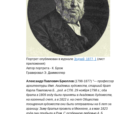
Портрет опубликован в журнале
Зодчий, 1877, 1
(лист
приложения)
Автор портрета - К. Брож
Гравировал Э. Даммюллер
Александр Павлович Брюллов
(1798-1877)
"— профессор
архитектуры Имп. Академии художеств, старший брат
Карла Павловича Б.
, род. в СПб. 29 ноября 1798 г.; оба
брата в 1809 году были приняты в Академию Художеств,
на казенный счет, а в 1822 г. на счет Общества
поощрения художеств они были отправлены на 6 лет за
границу. Зиму братья провели в Мюнхене, а в мае 1823
года они прибыли в Рим. С особенною любовью А. Б.