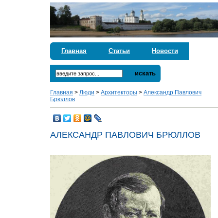
Главная
Статьи
Новости
искать
Главная
>
Люди
>
Архитекторы
>
Александр Павлович
Брюллов
АЛЕКСАНДР ПАВЛОВИЧ БРЮЛЛОВ