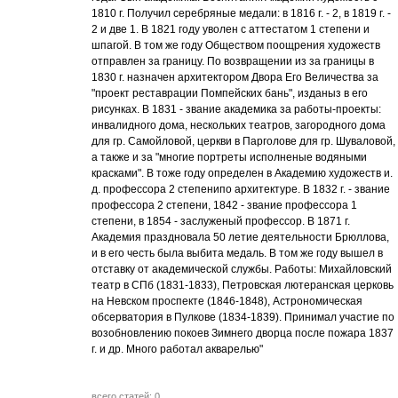
1810 г. Получил серебряные медали: в 1816 г. - 2, в 1819 г. -
2 и две 1. В 1821 году уволен с аттестатом 1 степени и
шпагой. В том же году Обществом поощрения художеств
отправлен за границу. По возвращении из за границы в
1830 г. назначен архитектором Двора Его Величества за
"проект реставрации Помпейских бань", изданыз в его
рисунках. В 1831 - звание академика за работы-проекты:
инвалидного дома, нескольких театров, загородного дома
для гр. Самойловой, церкви в Парголове для гр. Шуваловой,
а также и за "многие портреты исполненые водяными
красками". В тоже году определен в Академию художеств и.
д. профессора 2 степенипо архитектуре. В 1832 г. - звание
профессора 2 степени, 1842 - звание профессора 1
степени, в 1854 - заслуженый профессор. В 1871 г.
Академия праздновала 50 летие деятельности Брюллова,
и в его честь была выбита медаль. В том же году вышел в
отставку от академической службы. Работы: Михайловский
театр в СПб (1831-1833), Петровская лютеранская церковь
на Невском проспекте (1846-1848), Астрономическая
обсерватория в Пулкове (1834-1839). Принимал участие по
возобновлению покоев Зимнего дворца после пожара 1837
г. и др. Много работал акварелью"
всего статей: 0