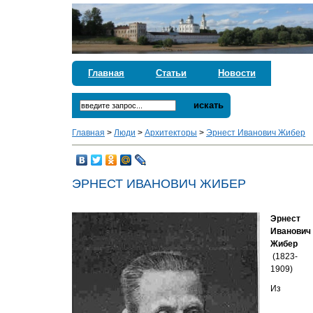
Главная
Статьи
Новости
искать
Главная
>
Люди
>
Архитекторы
>
Эрнест Иванович Жибер
ЭРНЕСТ ИВАНОВИЧ ЖИБЕР
Эрнест
Иванович
Жибер
(1823-
1909)
Из