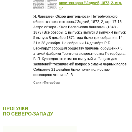
архитекторов // Зодчий, 1872, 2, стр.
17
Я. Лангваген Обзор деятельности Петербургского
общества архитекторов // Зодчий, 1872, 2, стр. 17-18
Автро обзора - Яков Васильевич Лангваген (1848 -
1873) Все обзоры: 1 выпуск 2 выпуск 3 выпуск 4 выпуск
5 выпуск В декабре 1871 года было три собрания: 14,
21 и 28 декабря. На собрании 14 декабря Р. Б.
Бернгардт сообщил обществу причины обрушения 3
этажей фабрики Торнтона в окрестностях Петербурга.
В. П. Куроедов ответил на вынутый из "ящика для
заявлений" технический вопрос о смазке черных полов.
Собрание 21 декабря было почти полностью
посвящено чтению Л. В. ...
Санкт-Петербург
ПРОГУЛКИ
ПО СЕВЕРО-ЗАПАДУ