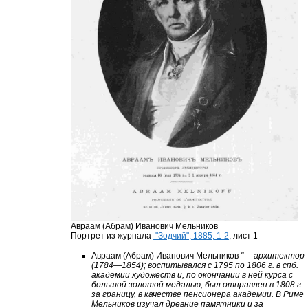
Авраам (Абрам) Иванович Мельников
Портрет из журнала
"Зодчий", 1885, 1-2
, лист 1
Авраам (Абрам) Иванович Мельников
"— архитектор
(1784—1854); воспитывался с 1795 по 1806 г. в спб.
академии художеств и, по окончании в ней курса с
большой золотой медалью, был отправлен в 1808 г.
за границу, в качестве пенсионера академии. В Риме
Мельников изучал древние памятники и за