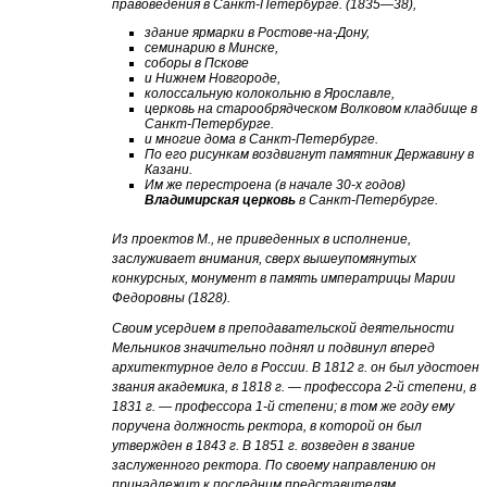
правоведения в Санкт-Петербурге. (1835—38),
здание ярмарки в Ростове-на-Дону,
семинарию в Минске,
соборы в Пскове
и Нижнем Новгороде,
колоссальную колокольню в Ярославле,
церковь на старообрядческом Волковом кладбище в
Санкт-Петербурге.
и многие дома в Санкт-Петербурге.
По его рисункам воздвигнут памятник Державину в
Казани.
Им же перестроена (в начале 30-х годов)
Владимирская церковь
в Санкт-Петербурге.
Из проектов М., не приведенных в исполнение,
заслуживает внимания, сверх вышеупомянутых
конкурсных, монумент в память императрицы Марии
Федоровны (1828).
Своим усердием в преподавательской деятельности
Мельников значительно поднял и подвинул вперед
архитектурное дело в России. В 1812 г. он был удостоен
звания академика, в 1818 г. — профессора 2-й степени, в
1831 г. — профессора 1-й степени; в том же году ему
поручена должность ректора, в которой он был
утвержден в 1843 г. В 1851 г. возведен в звание
заслуженного ректора. По своему направлению он
принадлежит к последним представителям