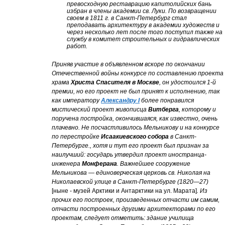
превосходную реставрацию капитолийских бань
избран в члены академии св. Луки. По возвращении
своем в 1811 г. в Санкт-Петербург стал
преподавать архитектуру в академии художеств и
через несколько лет после того поступил также на
службу в комитет строительных и гидравлических
работ.
Приняв участие в объявленном вскоре по окончании
Отечественной войны конкурсе по составлению проекта
храма
Христа Спасителя в Москве
, он удостоился 1-й
премии, но его проект не был принят к исполнению, так
как императору
Александру I
более понравился
мистический проект живописца
Витберга
, которому и
поручена постройка, окончившаяся, как известно, очень
плачевно. Не посчастливилось Мельникову и на конкурсе
по перестройке
Исаакиевского собора
в Санкт-
Петербурге., хотя и тут его проект был признан за
наилучший: государь утвердил проект иностранца-
инженера
Монферана
. Важнейшее сооружение
Мельникова — единоверческая церковь св. Николая на
Николаевской улице в Санкт-Петербурге (1820—27)
[ныне - музей Арктики и Антарктики на ул. Марата]
. Из
прочих его построек, произведенных отчасти им самим,
отчасти построенных другими архитекторами по его
проектам, следует отметить: здание училища