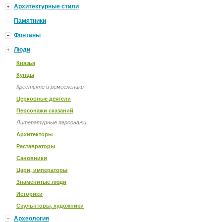
Архитектурные стили
Памятники
Фонтаны
Люди
Князья
Купцы
Крестьяне и ремесленики
Церковные деятели
Персонажи сказаний
Литературные персонажи
Архитекторы
Реставраторы
Сановники
Цари, императоры
Знаменитые люди
Историки
Скульпторы, художники
Археология