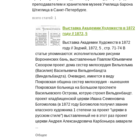
преподавателем и хранителем музеев Училища барона
Штиглица в Санкт-Петербурге.
всего статей: 1
Выставка Академии Художеств в 1872
году // 1872, 5
Выставка Академии Художеств в 1872
году // Зодчий, 1872, 5 , стр. 71-74 В
статье упоминаются: исполнительские рисунки
Воронинских бань, выставленные Павлом Юльевичем
Сюзором проект дома сестер милосердия Вильгельма
(Василия) Васильевича Вильденбандта
(Виндельбандта). Очевидно, имеется в виду
Покровская община сестер милосердия - нынешняя
Покровская больница на Большом проспекте
Васильевского Острова, котрую строил Вильденбандт.
проект кладбищенской церкви Ивана Семеновича
Богомолова (в 1872 году Богомолов получил звание
классного художника 1 степени за проект "церкви в
русском стиле") выставленный не в этот раз проект
церкви Андрея Александровича Карбоньера акварели
...
Общее