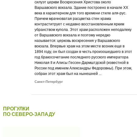
силуэт церкви Воскресения Христова около
Варшавского вокзала. Здание построено в начале XX
века в характерном для того времени стиле аля-рус.
Причем мрачноватая расцветка стен храма
контраститрует с недавно восстановленным ярким
убранством купола. Этот храм расположен неподалеку
от Варшавского вокзала и поэтому нередко
называется: церковь воскресения у Варшавского
вокзала. Впервые храм на этом месте возник еще в
1894 году, он был создан в честь произошедшего в этот
год бракосочетание последнего русского императора
Николая II и Алисы Гессен-Дармштдской (известной в
России под именем Александры Федоровны). При этом,
собран этот храм был на нынешней ...
Санкт-Петербург
ПРОГУЛКИ
ПО СЕВЕРО-ЗАПАДУ