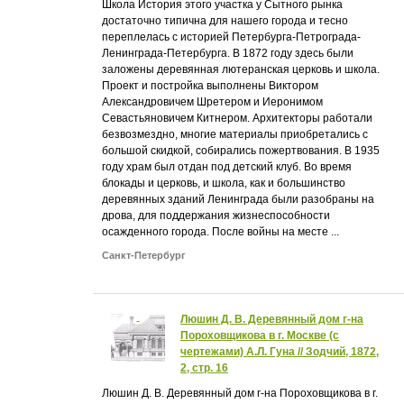
Школа История этого участка у Сытного рынка
достаточно типична для нашего города и тесно
переплелась с историей Петербурга-Петрограда-
Ленинграда-Петербурга. В 1872 году здесь были
заложены деревянная лютеранская церковь и школа.
Проект и постройка выполнены Виктором
Александровичем Шретером и Иеронимом
Севастьяновичем Китнером. Архитекторы работали
безвозмездно, многие материалы приобретались с
большой скидкой, собирались пожертвования. В 1935
году храм был отдан под детский клуб. Во время
блокады и церковь, и школа, как и большинство
деревянных зданий Ленинграда были разобраны на
дрова, для поддержания жизнеспособности
осажденного города. После войны на месте ...
Санкт-Петербург
Люшин Д. В. Деревянный дом г-на
Пороховщикова в г. Москве (с
чертежами) А.Л. Гуна // Зодчий, 1872,
2, стр. 16
Люшин Д. В. Деревянный дом г-на Пороховщикова в г.