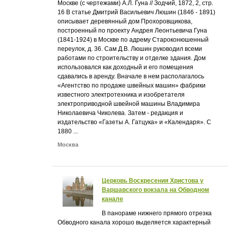
Москве (с чертежами) А.Л. Гуна // Зодчий, 1872, 2, стр.
16 В статье Дмитрий Васильевич Люшин (1846 - 1891)
описывает деревянный дом Прохоровщикова,
построенный по проекту Андрея Леонтьевича Гуна
(1841-1924) в Москве по адрему Староконюшенный
переулок, д. 36. Сам Д.В. Люшин руководил всеми
работами по строительству и отделке здания. Дом
использовался как доходный и его помещения
сдавались в аренду. Вначале в нем располагалось
«Агентство по продаже швейных машин» фабрики
известного электротехника и изобретателя
электроприводной швейной машины Владимира
Николаевича Чиколева. Затем - редакция и
издательство «Газеты А. Гатцука» и «Календаря». C
1880 ...
Москва
Церковь Воскресения Христова у
Варшавского вокзала на Обводном
канале
В панораме нижнего прямого отрезка
Обводного канала хорошо выделяется характерный