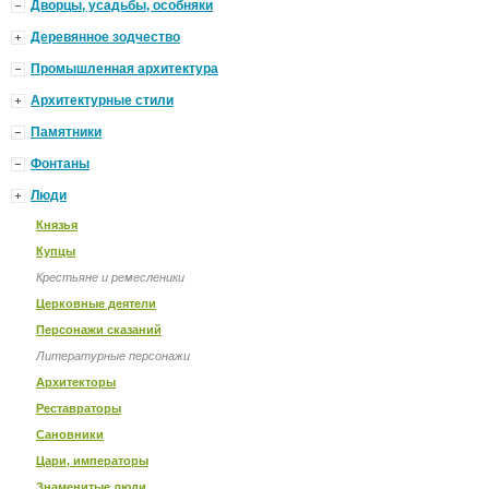
Дворцы, усадьбы, особняки
Деревянное зодчество
Промышленная архитектура
Архитектурные стили
Памятники
Фонтаны
Люди
Князья
Купцы
Крестьяне и ремесленики
Церковные деятели
Персонажи сказаний
Литературные персонажи
Архитекторы
Реставраторы
Сановники
Цари, императоры
Знаменитые люди