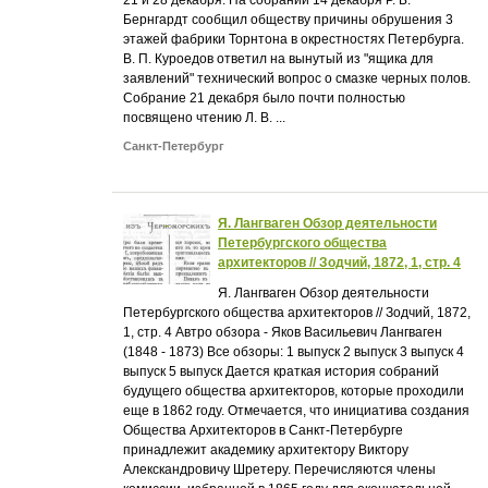
21 и 28 декабря. На собрании 14 декабря Р. Б.
Бернгардт сообщил обществу причины обрушения 3
этажей фабрики Торнтона в окрестностях Петербурга.
В. П. Куроедов ответил на вынутый из "ящика для
заявлений" технический вопрос о смазке черных полов.
Собрание 21 декабря было почти полностью
посвящено чтению Л. В. ...
Санкт-Петербург
Я. Лангваген Обзор деятельности
Петербургского общества
архитекторов // Зодчий, 1872, 1, стр. 4
Я. Лангваген Обзор деятельности
Петербургского общества архитекторов // Зодчий, 1872,
1, стр. 4 Автро обзора - Яков Васильевич Лангваген
(1848 - 1873) Все обзоры: 1 выпуск 2 выпуск 3 выпуск 4
выпуск 5 выпуск Дается краткая история собраний
будущего общества архитекторов, которые проходили
еще в 1862 году. Отмечается, что инициатива создания
Общества Архитекторов в Санкт-Петербурге
принадлежит академику архитектору Виктору
Алекскандровичу Шретеру. Перечисляются члены