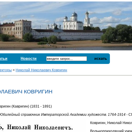
атьи
Новости
искать
екторы
>
Николай Hиколаевич Ковригин
ОЛАЕВИЧ КОВРИГИН
ригин (Кавригин) (1831 - 1891)
Юбилейный справочник Императорской Академии художеств. 1764-1914
- С
Ковригин, Николай Нико
Вольноприходящий ученик