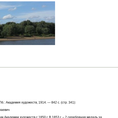
Пб.: Академия художеств, 1914. — 842 с. (стр. 341):
лаевич
 Академии художеств с 1850 г. В 1853 г. – 2 серебряная медаль за