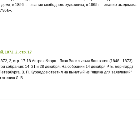
ом»; в 1856 г. – звание свободного художника; в 1865 г. – звание академика
клуба».
 1872, 2, стр. 17
72, 2, стр. 17-18 Автро обзора - Яков Васильевич Лангваген (1848 - 1873)
три собрания: 14, 21 и 28 декабря. На собрании 14 декабря Р. Б. Бернгардт
тербурга. В. П. Куроедов ответил на вынутый из "ящика для заявлений"
тению Л. В. ...