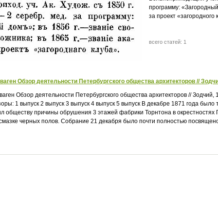
программу: «Загородный д
за проект «загородного 
всего статей: 1
гваген Обзор деятельности Петербургского общества архитекторов // Зодчий,
ваген Обзор деятельности Петербургского общества архитекторов // Зодчий, 18
оры: 1 выпуск 2 выпуск 3 выпуск 4 выпуск 5 выпуск В декабре 1871 года было 
л обществу причины обрушения 3 этажей фабрики Торнтона в окрестностях Пе
смазке черных полов. Собрание 21 декабря было почти полностью посвящено ч