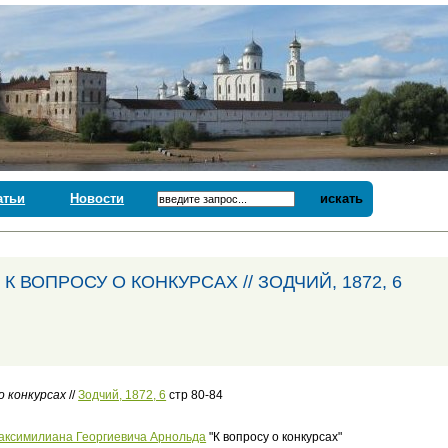
атьи
Новости
искать
К ВОПРОСУ О КОНКУРСАХ // ЗОДЧИЙ, 1872, 6
о конкурсах
//
Зодчий, 1872, 6
стр 80-84
аксимилиана Георгиевича Арнольда
"К вопросу о конкурсах"