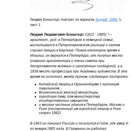
Людвиг Бонштедт портрет из журнала
Зодчий, 1886
, 1,
лист 1
Людвиг Людвигович Бонштедт
(1822 - 1885)
"—
архитект., род. в
Петербурге
в немецкой семье,
воспитывался в Петропавловском училище и затем
слушал лекции в Берлине. Пожив некоторое время в
Италии, он вернулся в Петербург, где получил место
главного архитектора и члена совета при
департаменте водяных и сухопутных сообщений, а в
1858 место профессора при Академии художеств. В это
время он исполнил, между прочим, следующие постройки:
Китайский дворец в Ораниенбауме с кухонным
павильоном,
Вознесенский женский монастырь,
городскую думу, дом министерства
государственных имуществ
и многие частные здания в Петербурге, Москве и
Риге (построенный им городской театр в Риге
сгорел 1882).
В 1863 он покинул Россию и поселился в Готе, где умер 4-
го января 1885 года. В Германии он работал