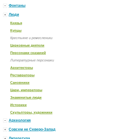
Фонтаны
Люди
Князья
Купцы
Крестьяне и ремесленики
Церковные деятели
Персонажи сказаний
Литературные персонажи
Архитекторы
Реставраторы
Сановники
Цари, императоры
Знаменитые люди
Историки
Скульпторы, художники
Археология
Совсем не Северо-Запад
Литература