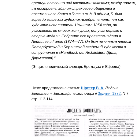
преимущественно над частными заказами; между прочим,
им построены
здания страхового общества и
поземельного банка в Готе и т. д. В общем, Б. был
гораздо выше как художник-изобретатель, чем как
художник-исполнитель. Начиная с 1854 года, он
участвовал во многих конкурсах, получая первые и
вторые медали. Собрание его проектов издано в
Лейпциге и Галле (1874—77). Он был почетным членом
Петербургской и Берлинской академий художеств и
сотрудничал в «Handbuch der Architektur» (Диль,
Дармштат)."
(Энциклопедический словарь Брокгауза и Ефрона)
Ниже представлена статья:
Шретер В. А.
Людвиг
Бонштедт. Биографический очерк
//
Зодчий. 1872
, N 7.
стр. 112-114