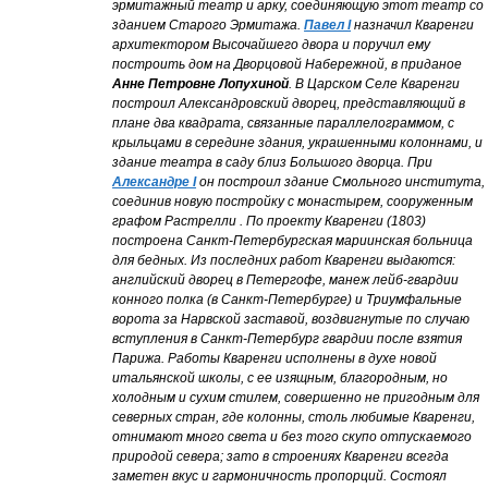
эрмитажный театр и арку, соединяющую этот театр со
зданием Старого Эрмитажа.
Павел I
назначил Кваренги
архитектором Высочайшего двора и поручил ему
построить дом на Дворцовой Набережной, в приданое
Анне Петровне Лопухиной
. В Царском Селе Кваренги
построил Александровский дворец, представляющий в
плане два квадрата, связанные параллелограммом, с
крыльцами в середине здания, украшенными колоннами, и
здание театра в саду близ Большого дворца. При
Александре I
он построил здание Смольного института,
соединив новую постройку с монастырем, сооруженным
графом Растрелли . По проекту Кваренги (1803)
построена Санкт-Петербургская мариинская больница
для бедных. Из последних работ Кваренги выдаются:
английский дворец в Петергофе, манеж лейб-гвардии
конного полка (в Санкт-Петербурге) и Триумфальные
ворота за Нарвской заставой, воздвигнутые по случаю
вступления в Санкт-Петербург гвардии после взятия
Парижа. Работы Кваренги исполнены в духе новой
итальянской школы, с ее изящным, благородным, но
холодным и сухим стилем, совершенно не пригодным для
северных стран, где колонны, столь любимые Кваренги,
отнимают много света и без того скупо отпускаемого
природой севера; зато в строениях Кваренги всегда
заметен вкус и гармоничность пропорций. Состоял