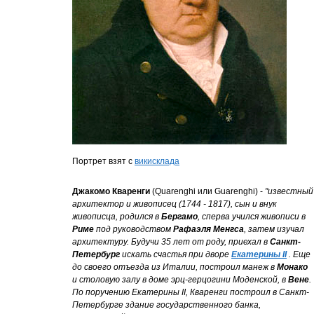
Портрет взят с
викисклада
Джакомо Кваренги
(Quarenghi или Guarenghi) -
"известный
архитектор и живописец (1744 - 1817), сын и внук
живописца, родился в
Бергамо
, сперва учился живописи в
Риме
под руководством
Рафаэля Менгса
, затем изучал
архитектуру. Будучи 35 лет от роду, приехал в
Санкт-
Петербург
искать счастья при дворе
Екатерины II
. Еще
до своего отъезда из Италии, построил манеж в
Монако
и столовую залу в доме эрц-герцогини Моденской, в
Вене
.
По поручению Екатерины II, Кваренги построил в Санкт-
Петербурге здание государственного банка,