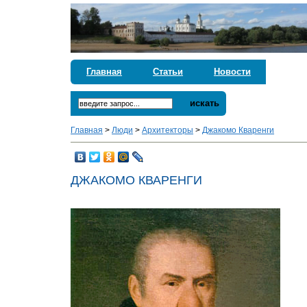
Главная
Статьи
Новости
искать
Главная
>
Люди
>
Архитекторы
>
Джакомо Кваренги
ДЖАКОМО КВАРЕНГИ