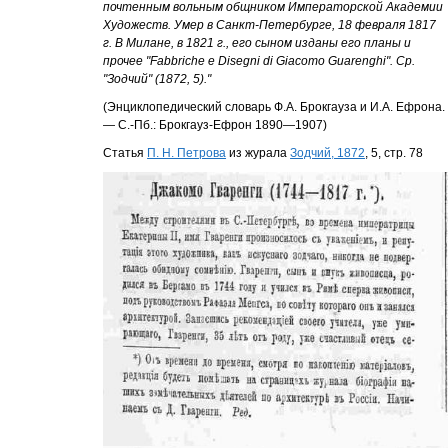
почтенным вольным общником Императорской Академии
Художеств. Умер в Санкт-Петербурге, 18 февраля 1817
г. В Милане, в 1821 г., его сыном изданы его планы и
прочее "Fabbriche e Disegni di Giacomo Guarenghi". Ср.
"Зодчий" (1872, 5)."
(Энциклопедический словарь Ф.А. Брокгауза и И.А. Ефрона.
— С.-Пб.: Брокгауз-Ефрон 1890—1907)
Статья
П. Н. Петрова
из журала
Зодчий, 1872
, 5, стр. 78