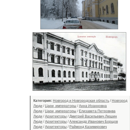
Категория:
Новгород и Новгородская область
/
Новгород
Люди
/
Цари, императоры
/
Анна Иоанновна
Люди
/
Цари, императоры
/
Елизавета Петровнва
Люди
/
Архитекторы
/
Дмитрий Васильевич Люшин
Люди
/
Архитекторы
/
Александр Иванович Борщов
Люди
/
Архитекторы
/
Раймонд Казимирович