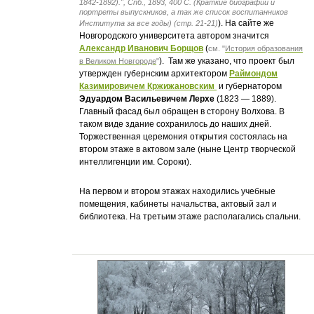
1842-1892).", Спб., 1893, 400 С. (Краткие биографии и
портреты выпускников, а так же список воспитанников
). На сайте же
Института за все годы) (стр. 21-21)
Новгородского университета автором значится
Александр Иванович Борщов
(
см. "
История образования
). Там же указано, что проект был
в Великом Новгороде
"
утвержден губернским архитектором
Раймондом
Казимировичем
Кржижановским
и губернатором
Эдуардом Васильевичем Лерхе
(1823 — 1889).
Главный фасад был обращен в сторону Волхова. В
таком виде здание сохранилось до наших дней.
Торжественная церемония открытия состоялась на
втором этаже в актовом зале (ныне Центр творческой
интеллигенции им. Сороки).
На первом и втором этажах находились учебные
помещения, кабинеты начальства, актовый зал и
библиотека. На третьим этаже располагались спальни.