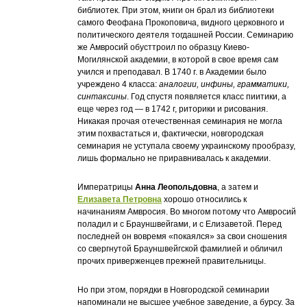
библиотек. При этом, книги он брал из библиотеки
самого Феофана Прокоповича, видного церковного и
политического деятеля тогдашней России. Семинарию
же Амвросий обусттроил по образцу Киево-
Могилянской академии, в которой в свое время сам
учился и преподавал. В 1740 г. в Академии было
учреждено 4 класса:
аналогии, инфины, грамматики,
синтаксины
. Год спустя появляется класс пиитики, а
еще через год — в 1742 г, риторики и рисования.
Никакая прочая отечественная семинария не могла
этим похвастаться и, фактически, новгородская
семинария не уступала своему украинскому прообразу,
лишь формально не приравнивалась к академии.
Императрицы
Анна Леопольдовна
, а затем и
Елизавета Петровна
хорошо относились к
начинаниям Амвросия. Во многом потому что Амвросий
поладил и с Брауншвейгами, и с Елизаветой. Перед
последней он вовремя «покаялся» за свои сношения
со свергнутой Брауншвейгской фамилией и обличил
прочих приверженцев прежней правительницы.
Но при этом, порядки в Новгородской семинарии
напоминали не высшее учебное заведение, а бурсу. За