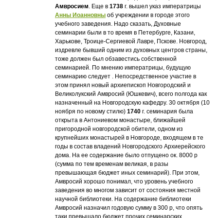
Амвросием
. Еще в
1738
г. вышел указ императрицы
Анны Иоанновны
об учреждении в городе этого
учебного заведения. Надо сказать, Духовные
семинарии были в то время в Петербурге, Казани,
Харькове, Троице-Сергиевой Лавре, Пскове. Новгород,
издревле бывший одним из духовных центров страны,
тоже должен был обзавестись собственной
семинарией. По мнению императрицы, будущую
семинарию следует . Непосредственное участие в
этом принял новый архиепископ Новгородский и
Великолукский Амвросий (Юшкевич), всего полгода как
назначенный на Новгородскую кафедру. 30 октября (10
ноября по новому стилю)
1740
г. семинария была
открыта в Антониевом монастыре, ближайшей
пригородной новгородской обители, одном из
крупнейших монастырей в Новгороде, входящем в те
годы в состав владений Новгородского Архиерейского
дома. На ее содержание было отпущено ок. 8000 р
(сумма по тем временам великая, в разы
превышающая бюджет иных семинарий). При этом,
Амвросий хорошо понимал, что уровень учебного
заведения во многом зависит от состояния местной
научной библиотеки. На содержание библиотеки
Амвросий назначил годовую сумму в 300 р, что опять
таки превышало бюджет прочих семинарских