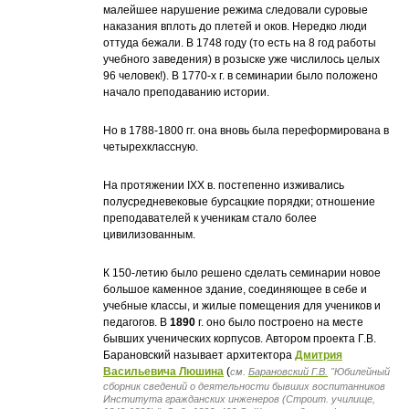
малейшее нарушение режима следовали суровые
наказания вплоть до плетей и оков. Нередко люди
оттуда бежали. В 1748 году (то есть на 8 год работы
учебного заведения) в розыске уже числилось целых
96 человек!). В 1770-х г. в семинарии было положено
начало преподаванию истории.
Но в 1788-1800 гг. она вновь была переформирована в
четырехклассную.
На протяжении IXX в. постепенно изживались
полусредневековые бурсацкие порядки; отношение
преподавателей к ученикам стало более
цивилизованным.
К 150-летию было решено сделать семинарии новое
большое каменное здание, соединяющее в себе и
учебные классы, и жилые помещения для учеников и
педагогов. В
1890
г. оно было построено на месте
бывших ученических корпусов. Автором проекта Г.В.
Барановский называет архитектора
Дмитрия
Васильевича Люшина
(
см.
Барановский Г.В.
"Юбилейный
сборник сведений о деятельности бывших воспитанников
Института гражданских инженеров (Строит. училище,