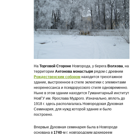
На
Торговой Стороне
Новгорода, у берега
Волхова
, на
территории
Антонова монастыря
рядом с древним
Рождественским собором
находится трехэтажное
здание, выстроенное в стиле эклектики с элементами
неоренессанса и псевдорусского стиля одновременно.
Ныне в этом здании находится Гуманитарный институт
НовГУ им. Ярослава Мудрого. Изначально, вплоть до
1918 г. здесь располагалась Новгородская Духовная
Семинария, для нужд которой здание и было
построено.
Впервые Духовная семинария была в Новгороде
основана в
1740
-м г. новгородским архиереем