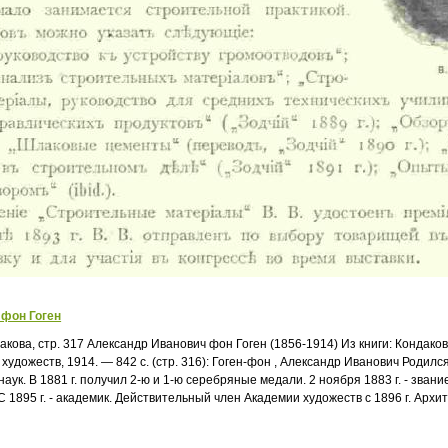
 фон Гоген
дакова, стр. 317 Александр Иванович фон Гоген (1856-1914) Из книги: Конда
 художеств, 1914. — 842 с. (стр. 316): Гоген-фон , Александр Иванович Родился
 наук. В 1881 г. получил 2-ю и 1-ю серебряные медали. 2 ноября 1883 г. - звани
С 1895 г. - академик. Действительный член Академии художеств с 1896 г. Архит