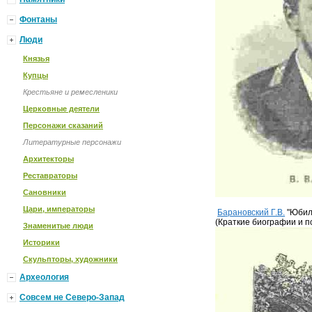
Фонтаны
Люди
Князья
Купцы
Крестьяне и ремесленики
Церковные деятели
Персонажи сказаний
Литературные персонажи
Архитекторы
Реставраторы
Сановники
Цари, императоры
Барановский Г.В.
"Юбиле
(Краткие биографии и по
Знаменитые люди
Историки
Скульпторы, художники
Археология
Совсем не Северо-Запад