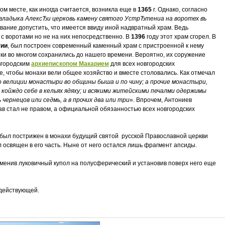
м месте, как иногда считается, возникла еще в
1365
г. Однако, cогласно
владыка АлексЂи церковь камену святого УстрЂтениа на воротех въ
ование допустить, что имеется ввиду иной надвратный храм. Ведь
с воротами но не на них непосредственно. В
1396
году этот храм сгорел. В
тии
, был построен современный каменный храм с пристроенной к нему
йки во многом сохранились до нашего времени. Вероятно, их соружение
вгородским
архиепископом Макарием
для всех новгородских
, чтобы монахи вели общее хозяйство и вместе столовались. Как отмечал
о велиции монастыри во общины быша и по чину; а прочие монастыри,
 койждо себе в кельях ядяху; и всякими житейскими печалми одержимы
чернецов или седмь, а в прочих два или три
». Впрочем, Антониев
ав стал не правом, а официальной обязанностью всех новгородских
был пострижен в монахи будущий святой русской Православной церкви
 освящен в его часть. Ныне от него остался лишь фрагмент апсиды.
 заменив луковичный купол на полусферический и установив поверх него еще
 действующей.