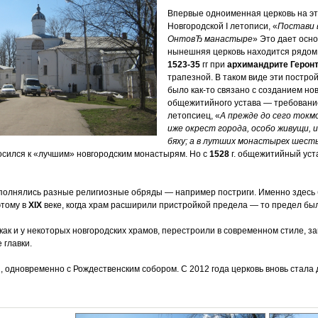
Впервые одноименная церковь на это
Новгородской I летописи, «
Постави 
ОнтовЂ манастыре
» Это дает осн
нынешняя церковь находится рядом 
1523-35
гг при
архимандрите Герон
трапезной. В таком виде эти постро
было как-то связано с созданием но
общежитийного устава — требование
летопсиец, «
А прежде до сего токм
иже окрест города, особо живущи, и
бяху; а в лутших монастырех шесть 
осился к «лучшим» новгородским монастырям. Но с
1528
г. общежитийный уст
полнялись разные религиозные обряды — например постриги. Именно здесь 
этому в
XIX
веке, когда храм расширили пристройкой предела — то предел был
и, как и у некоторых новгородских храмов, перестроили в современном стиле,
 главки.
и, одновременно с Рождественским собором. С 2012 года церковь вновь стала