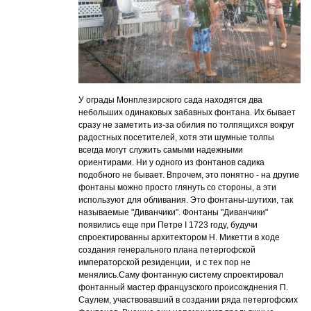
У ограды Монплезирского сада находятся два
небольших одинаковых забавных фонтана. Их бывает
сразу не заметить из-за обилия по толпящихся вокруг
радостных посетителей, хотя эти шумные толпы
всегда могут служить самыми надежными
ориентирами. Ни у одного из фонтанов садика
подобного не бывает. Впрочем, это понятно - на другие
фонтаны можно просто глянуть со стороны, а эти
используют для обливания. Это фонтаны-шутихи, так
называемые "Диванчики". Фонтаны "Диванчики"
появились еще при Петре I 1723 году, будучи
спроектированны архитектором Н. Микетти в ходе
создания генерального плана петергофской
императорской резиденции, и с тех пор не
менялись.Саму фонтанную систему спроектировал
фонтанный мастер французского происожднения П.
Саулем, участвовавший в создании ряда петергофских