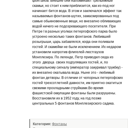
фонтанов. Внешне они напоминают трельяжные
скамьи, но стоит к ним приблизится, как из-под ног
начинает бится вода. В этом и заключался эффект так
называемых фонтанов-шутих, замаскированных под
самые обыкновенные вещи, но внезапно обливающих
водой ничего не подозревающего посетителя. При
Петре I в разных уголках петергофского парка было
устроено несколько таких фонтанов. Любивший
розыгрыши, царь забавлялся, когда они поливали
гостей. И скамейки не были исключением. Их недаром
установили напротив флигелей-люстгаузов
Монплезира. По легенде, Петр приводил сюда из
этого дворца своих подгулявших гостей, и, по
специальному сигналу (император закуривал трукбку) -
их внезапно окатывала вода. Ныне это - любимый
фонтан детворы. В отличии от чопорных петергофских
гостей трехсотлетней давности, им приятно окатиться
свежими прохладными струйками.Во время
фашистской оккупации фонтаны были разрушены.
Восстановили их в 1952 году, на год позже
центральных 5 фонтанов Монплезирского садика.
Категория:
Фонтаны