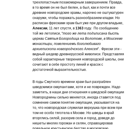
трехлопастным позакомарным завершением. Правда,
в то время он не был белен, а был, как и почти все
древние новгородские храмы, нарочно не оштукатурен
снаружи, чтобы поражать разнообразием кладки. Но
расписан фресками храм был уже при другом владыке,
Алексии
, 11 лет спустя, в
1363
году. По сообщению
той же летописи, "
того же лета подъписана бысть
церкви Святыя Богородица на Волотове, в Моисееве
монастыри, повелениемъ боголюбиваго
архиепископа новгородчского Алексея
". Фрески эти -
видный шедевр древнерусской живописи. Представляя
собой характерные творения новгородской школы, они
сочитают в себе простоту линий и красок с
достаточной выразительностью.
В годы Смутного времени храм был разграблен
шведскимси оккупантами, хотя и не поврежден. Надо
заметить, в наши дни отношения к шведской оккупации
Новгородчины сильно меняется, иногда ставится под
сомнение самом понятие оккупации, указывается на
то, что новгородская служилая верхушка при всем при
том не особо тяготела к Москве. Но шведы в край
вторглись силой, разорив села и город, доведя до
нишеты многих горожан и селян, справоцировав
повальное крестьянское бегство в московскую