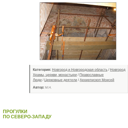
Категория:
Новгород и Новгородская область
/
Новгород
Храмы, церкви, монастыри
/
Православные
Люди
/
Церковные деятели
/
Архиепископ Моисей
Автор:
М.Н.
ПРОГУЛКИ
ПО СЕВЕРО-ЗАПАДУ