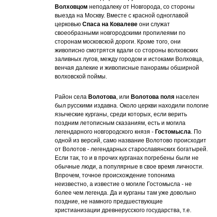
Волховцом
неподалеку от Новгорода, со стороны
выезда на Москву. Вместе с красной одноглавой
церковью
Спаса на Ковалеве
они служат
своеобразными новгородскими пропилеями по
сторонам московской дороги. Кроме того, они
живописно смотрятся вдали со стороны волховских
заливных лугов, между городом и истоками Волховца,
венчая далекие и живописные панорамы обширной
волховской поймы.
Район села
Волотова
, или
Волотова поля
населен
был русскими издавна. Около церкви находили пологие
языческие курганы, среди которых, если верить
поздним летописным сказаниям, есть и могила
легендарного новгородского князя -
Гостомысла
. По
одной из версий, само название Волотово происходит
от Волотов - легендарных старославянских богатырей.
Если так, то и в прочих курганах погребены были не
обычные люди, а популярные в свое время личности.
Впрочем, точное происхождение топонима
неизвестно, а известие о могиле Гостомысла - не
более чем легенда. Да и курганы там уже довольно
поздние, не намного предшествующие
христианизации древнерусского государства, т.е.