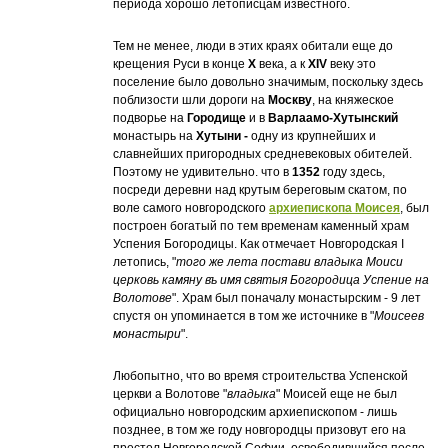
периода хорошо летописцам известного.
Тем не менее, люди в этих краях обитали еще до
крещения Руси в конце
X
века, а к
XIV
веку это
поселение было довольно значимым, поскольку здесь
поблизости шли дороги на
Москву
, на княжеское
подворье на
Городище
и в
Варлаамо-Хутынский
монастырь на
Хутыни -
одну из крупнейших и
славнейших пригородных средневековых обителей.
Поэтому не удивительно. что в
1352
году здесь,
посреди деревни над крутым береговым скатом, по
воле самого новгородского
архиепископа Моисея
, был
построен богатый по тем временам каменный храм
Успения Богородицы. Как отмечает Новгородская I
летопись, "
того же лета постави владыка Моиси
церковь камяну въ имя святыя Богородица Успение на
Волотове
". Храм был поначалу монастырским - 9 лет
спустя он упоминается в том же источнике в "
Моисеев
монастыри
".
Любопытно, что во время строительства Успенской
церкви а Волотове "
владыка
" Моисей еще не был
официально новгородским архиепископом - лишь
позднее, в том же году новгородцы призовут его на
престол Новгородской Софии, освободившийся после