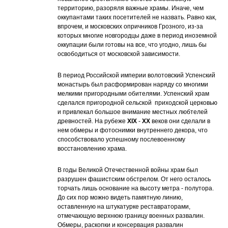
территорию, разоряля важные храмы. Иначе, чем
оккупантами таких посетителей не назвать. Равно как,
впрочем, и московских опричников Грозного, из-за
которых многие новгородцы даже в период иноземной
оккупации были готовы на все, что угодно, лишь бы
освободиться от московской зависимости.
В период Российской империи волотовский Успенский
монастырь был расформирован наряду со многими
мелкими пригородными обителями. Успенский храм
сделался пригородной сельской приходской церковью
и привлекал большое внимание местных любтелей
древностей. На рубеже
XIX
-
XX
веков они сделали в
нем обмеры и фотоснимки внутреннего декора, что
способствовало успешному послевоенному
восстановлению храма.
В годы Великой Отечественной войны храм был
разрушен фашистским обстрелом. От него осталось
торчать лишь основание на высоту метра - полутора.
До сих пор можно видеть памятную линию,
оставленную на штукатурке реставраторами,
отмечающую верхнюю границу военных развалин.
Обмеры, раскопки и консервация развалин