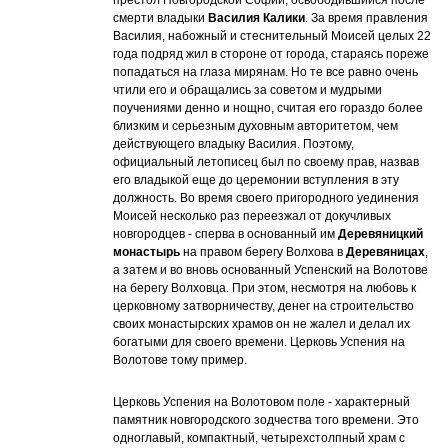
смерти владыки
Василия Калики
. За время правления
Василия, набожный и стеснительный Моисей целых 22
года подряд жил в стороне от города, стараясь пореже
попадаться на глаза мирянам. Но те все равно очень
чтили его и обращались за советом и мудрыми
поучениями денно и нощно, считая его гораздо более
близким и серьезным духовным авторитетом, чем
действующего владыку Василия. Поэтому,
официальный летописец был по своему прав, назвав
его владыкой еще до церемонии вступления в эту
должность. Во время своего пригородного уединения
Моисей несколько раз переезжал от докучливых
новгородцев - сперва в основанный им
Деревяницкий
монастырь
на правом берегу Волхова в
Деревяницах
,
а затем и во вновь основанный Успенский на Волотове
на берегу Волховца. При этом, несмотря на любовь к
церковному затворничеству, денег на строительство
своих монастырских храмов он не жалел и делал их
богатыми для своего времени. Церковь Успения на
Волотове тому пример.
Церковь Успения на Волотовом поле - характерный
памятник новгородского зодчества того времени. Это
одноглавый, компактный, четырехстолпный храм с