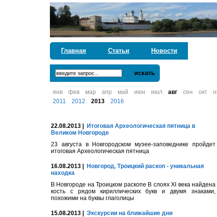
Главная
Статьи
Новости
искать
янв
фев
мар
апр
май
июн
июл
авг
сен
окт
н
2011
2012
2013
2016
22.08.2013 |
Итоговая Археологическая пятница в
Великом Новгороде
23 августа в Новгородском музее-заповеднике пройдет
итоговая Археологическая пятница
16.08.2013 |
Новгород, Троицкий раскоп - уникальная
находка
В Новгороде на Троицком раскопе В слоях XI века найдена
кость с рядом кириллических букв и двумя знаками,
похожими на буквы глаголицы
15.08.2013 |
Экскурсии на ближайшие дни