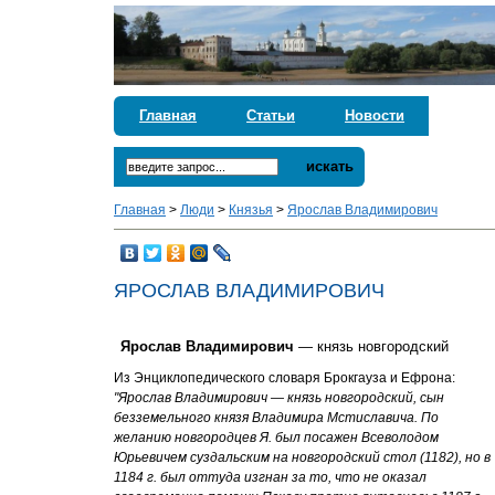
Главная
Статьи
Новости
искать
Главная
>
Люди
>
Князья
>
Ярослав Владимирович
ЯРОСЛАВ ВЛАДИМИРОВИЧ
Ярослав Владимирович
— князь новгородский
Из Энциклопедического словаря Брокгауза и Ефрона:
"Ярослав Владимирович — князь новгородский, сын
безземельного князя Владимира Мстиславича. По
желанию новгородцев Я. был посажен Всеволодом
Юрьевичем суздальским на новгородский стол (1182), но в
1184 г. был оттуда изгнан за то, что не оказал