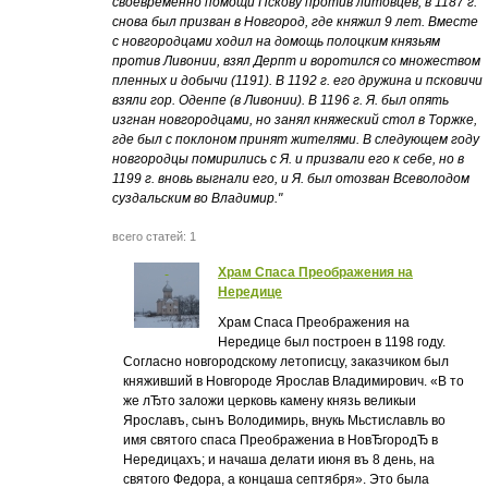
своевременно помощи Пскову против литовцев; в 1187 г.
снова был призван в Новгород, где княжил 9 лет. Вместе
с новгородцами ходил на домощь полоцким князьям
против Ливонии, взял Дерпт и воротился со множеством
пленных и добычи (1191). В 1192 г. его дружина и псковичи
взяли гор. Оденпе (в Ливонии). В 1196 г. Я. был опять
изгнан новгородцами, но занял княжеский стол в Торжке,
где был с поклоном принят жителями. В следующем году
новгородцы помирились с Я. и призвали его к себе, но в
1199 г. вновь выгнали его, и Я. был отозван Всеволодом
суздальским во Владимир."
всего статей: 1
Храм Спаса Преображения на
Нередице
Храм Спаса Преображения на
Нередице был построен в 1198 году.
Согласно новгородскому летописцу, заказчиком был
княживший в Новгороде Ярослав Владимирович. «В то
же лЂто заложи церковь камену князь великыи
Ярославъ, сынъ Володимирь, внукь Мьстиславль во
имя святого спаса Преображениа в НовЂгородЂ в
Нередицахъ; и начаша делати июня въ 8 день, на
святого Федора, а концаша септября». Это была