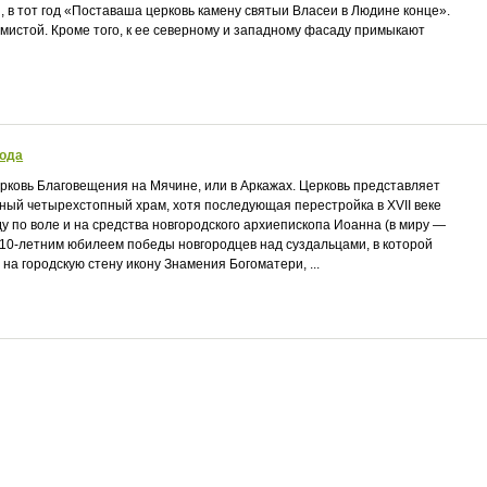
 в тот год «Поставаша церковь камену святыи Власеи в Людине конце».
емистой. Кроме того, к ее северному и западному фасаду примыкают
рода
ковь Благовещения на Мячине, или в Аркажах. Церковь представляет
ый четырехстопный храм, хотя последующая перестройка в XVII веке
у по воле и на средства новгородского архиепископа Иоанна (в миру —
с 10-летним юбилеем победы новгородцев над суздальцами, в которой
на городскую стену икону Знамения Богоматери, ...