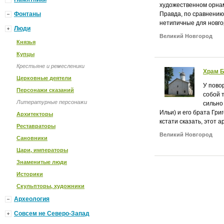
художественном орнам
Фонтаны
Правда, по сравнению
нетипичные для новго
Люди
Великий Новгород
Князья
Купцы
Крестьяне и ремесленики
Храм Б
Церковные деятели
У пово
Персонажи сказаний
собой 
Литературные персонажи
сильно
Ильи) и его брата Гри
Архитекторы
кстати сказать, этот 
Реставраторы
Великий Новгород
Сановники
Цари, императоры
Знаменитые люди
Историки
Скульпторы, художники
Археология
Совсем не Северо-Запад