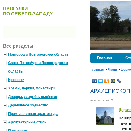
ПРОГУЛКИ
ПО СЕВЕРО-ЗАПАДУ
Все разделы
Новгород и Новгородская область
Главная
Ст
Санкт-Петербург и Ленинградская
Главная
>
Люди
>
Церко
область
Крепости
Храмы, церкви, монастыри
АРХИЕПИСКОП
Дворцы, усадьбы, особняки
всего статей: 2
Деревянное зодчество
Церков
Промышленная архитектура
На шир
Архитектурные стили
памятн
памятн
Памятники