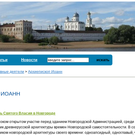
атьи
Новости
искать
вные деятели
>
Архиепископ Иоанн
 ИОАНН
ь Святого Власия в Новгороде
оком открытом участке перед зданием Новгородской Администрацией, среди 
ик древнерусской архитектуры времен Новгородской самостоятельности. В со
иком новгородской архитектуры своего времени: одноапсидный, одноглавый