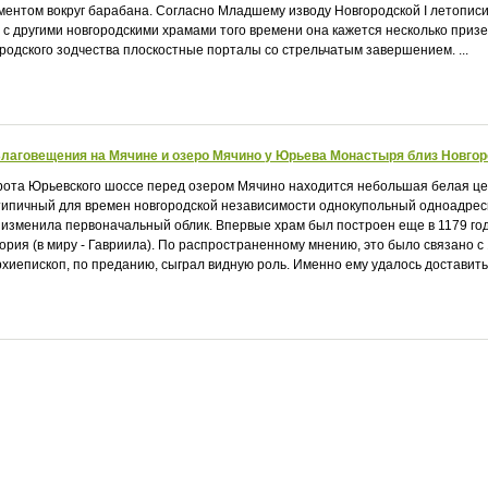
ентом вокруг барабана. Согласно Младшему изводу Новгородской I летописи,
 с другими новгородскими храмами того времени она кажется несколько приз
родского зодчества плоскостные порталы со стрельчатым завершением. ...
лаговещения на Мячине и озеро Мячино у Юрьева Монастыря близ Новго
рота Юрьевского шоссе перед озером Мячино находится небольшая белая цер
типичный для времен новгородской независимости однокупольный одноадресн
 изменила первоначальный облик. Впервые храм был построен еще в 1179 год
гория (в миру - Гавриила). По распространенному мнению, это было связано 
архиепископ, по преданию, сыграл видную роль. Именно ему удалось доставить 