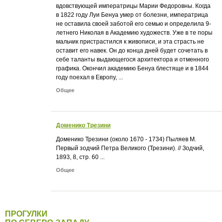
вдовствующей императрицы Марии Федоровны. Когда
в 1822 году Луи Бенуа умер от болезни, императрица
не оставила своей заботой его семью и определила 9-
летнего Николая в Академию художеств. Уже в те поры
мальчик пристрастился к живописи, и эта страсть не
оставит его навек. Он до конца дней будет сочетать в
себе таланты выдающегося архитектора и отменного
графика. Окончил академию Бенуа блестяще и в 1844
году поехал в Европу, ...
Общее
Доменико Трезини
Доменико Трезини (около 1670 - 1734) Пыляев М.
Первый зодчий Петра Великого (Трезини). // Зодчий,
1893, 8, стр. 60 ...
Общее
ПРОГУЛКИ