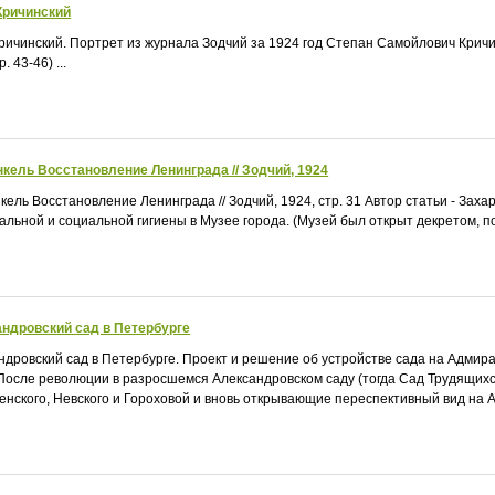
Кричинский
ичинский. Портрет из журнала Зодчий за 1924 год Степан Самойлович Кричин
. 43-46) ...
нкель Восстановление Ленинграда // Зодчий, 1924
кель Восстановление Ленинграда // Зодчий, 1924, стр. 31 Автор статьи - Заха
альной и социальной гигиены в Музее города. (Музей был открыт декретом, под
ндровский сад в Петербурге
ндровский сад в Петербурге. Проект и решение об устройстве сада на Адмирад
 После революции в разросшемся Александровском саду (тогда Сад Трудящи
енского, Невского и Гороховой и вновь открывающие переспективный вид на Адм