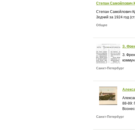
Степан Самойлович 
Степан Самойлович Кр
Зодчий за 1924 год (стр
Общее
З. Фре
З. Френ
коммун
Санкт-Петербург
Алекса
Алекса
88-89:
Вознес
Санкт-Петербург