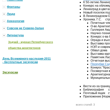
К 50-летию Ленинг
Конкурс на обложк
Фонтаны
Ленинград в цвета
Новый поселок под
Люди
В Ленинградском 
Хроника. Г.С. стр
Археология
Почетные чл
О-во Архитек
Совсем не Северо-Запад
Галлерея Ака
Научно-техни
Литература
Конкурс о-ва
Ограда и въе
Зодчий - журнал Петербургского
Выставка про
НЭП и соврем
общества архитекторов
Обвал дoма 
Выставка кар
Памятник Ла
День Всемирного наследия-2011
Отчетная выс
- бесплатные экскурсии
Прорубки Са
Конкуос "Кра
Посмертная в
Экскурсии
Архитектурная
Муниципальны
Вести из-за грани
Библиография ст
Почтовый ящик ст
Приложение [Норм
всего статей: 3