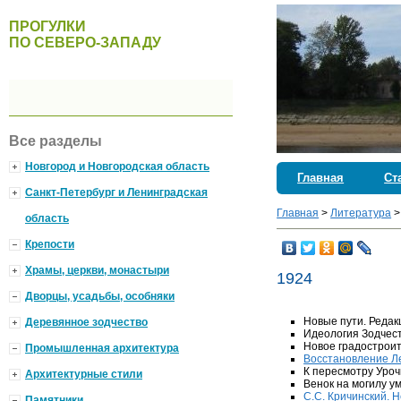
ПРОГУЛКИ
ПО СЕВЕРО-ЗАПАДУ
Все разделы
Новгород и Новгородская область
Главная
Ст
Санкт-Петербург и Ленинградская
Главная
>
Литература
область
Крепости
Храмы, церкви, монастыри
1924
Дворцы, усадьбы, особняки
Новые пути. Реда
Деревянное зодчество
Идеология Зодчест
Новое градостроит
Промышленная архитектура
Восстановление Л
К пересмотру Уроч
Архитектурные стили
Венок на могилу 
С.С. Кричинский. 
Памятники