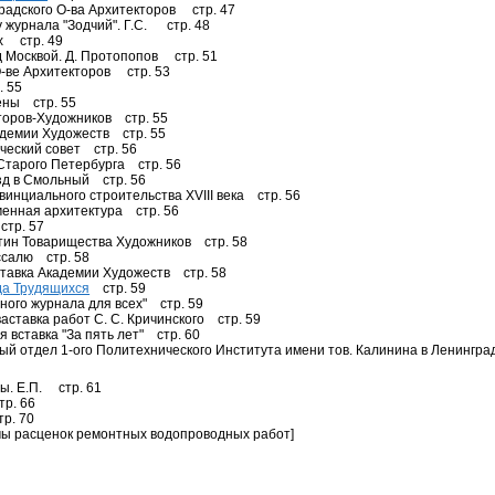
радского О-ва Архитекторов стр. 47
у журнала "Зодчий". Г.С. стр. 48
х стр. 49
 Москвой. Д. Протопопов стр. 51
О-ве Архитекторов стр. 53
. 55
ены стр. 55
торов-Художников стр. 55
демии Художеств стр. 55
ческий совет стр. 56
 Старого Петербурга стр. 56
зд в Смольный стр. 56
винциального строительства XVIII века стр. 56
енная архитектура стр. 56
стр. 57
тин Товарищества Художников стр. 58
ссалю стр. 58
тавка Академии Художеств стр. 58
да Трудящихся
стр. 59
сного журнала для всех" стр. 59
аставка работ С. С. Кричинского стр. 59
 вставка "За пять лет" стр. 60
й отдел 1-ого Политехнического Института имени тов. Калинина в Ленингра
цы. Е.П. стр. 61
р. 66
р. 70
ы расценок ремонтных водопроводных работ]