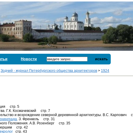
атьи
Новости
искать
>
Зодчий - журнал Петербургского общества архитекторов
>
1924
кция стр. 5
ва. Г.К. Космачевский стр. 7
ельство и возрождение северной деревянной архитектуры. В.С. Карпович с
енинграда
. З. Френкель стр. 31
ного Положения. А.В. Розенберг стр. 35
умершим стр. 42
Некролог
стр. 43