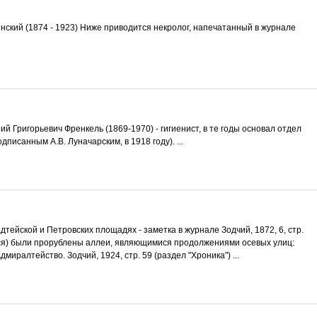
ский (1874 - 1923) Ниже приводится некролог, напечатанный в журнале
рий Григорьевич Френкель (1869-1970) - гигиенист, в те годы основал отдел
писанным А.В. Луначарским, в 1918 году). ...
тейской и Петровских площадях - заметка в журнале Зодчий, 1872, 6, стр.
хся) были прорублены аллеи, являющимися продолжениями осевых улиц:
иралтейство. Зодчий, 1924, стр. 59 (раздел "Хроника") ...