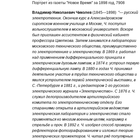
Портрет из газеты "Новое Время" за 1898 год, 7908
Владимир Николаевич Чиколев
(1845—1898)
"— русский
электротехник. Окончив курс в Александровском
сиротском военном училище в Москве, Ч. поступил
вольнослушателем в московский университет. Вскоре
был приглашен ассистентом в физический кабинет
профессора Цветкова. Затем занимался в лаборатории
московского технического общества, преимущественно
по электротехнике и электричеству. В 1869 г. работал
над применением дифференциального принципа к
электрическим дуговым лампам, в 1874 г. устроил первую
дифференциальную лампу. В 1880-х годах Ч. принимал
деятельное участие в трудах технического общества и
явился устроителем первой электрической выставки, в
С.-Петербурге в 1881 г., и редактором 1-го русского
электрического журнала «Электричество». С 1876 г. Ч.
служил делопроизводителем артиллерийского
комитета по электротехническому отделу. Его
стараниями открыта в артиллерийском ведомстве
электрическая лаборатория и электричество стало
применяться ко многим военным целям, например к
стрельбе и проч. В 1892 г. Ч. изобрел способ проверки
рефлекторов фотографированием и изложил теорию
электрических прожекторов. Ч. читал ряд популярных