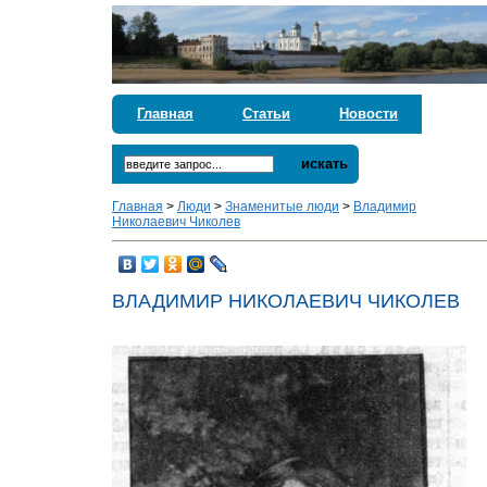
Главная
Статьи
Новости
искать
Главная
>
Люди
>
Знаменитые люди
>
Владимир
Николаевич Чиколев
ВЛАДИМИР НИКОЛАЕВИЧ ЧИКОЛЕВ