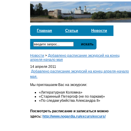
Главная
Статьи
Новости
искать
Новости
>
Добавлено расписание экскурсий на конец
апреля-начало мая
14 апреля 2011
Добавлено расписание экскурсий на конец апреля-начало
мая.
Мы приглашаем Вас на экскурсии:
«Литературная Коломна»
«Старинный Петергоф (не по паркам)»
«По следам убийства Александра II»
Посмотреть расписание и записаться можно
здесь:
http://www.nogardia.ru/excurs/excurs/