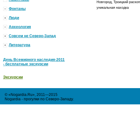
Новгород, Троицкий раскоп
уникальная находка
Фонтаны
Люди
Археология
Совсем не Северо-Запад
Литература
День Всемирного наследия-2011
- бесплатные экскурсии
Экскурсии
© «Nogardia.Ru», 2011—2015
Nogardia - прогулки по Северо-Западу
.