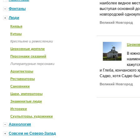
наиболее видное место
Фонтаны
выступая основной до
новгородский однокуп
Люди
Великий Новгород
Князья
Купцы
Крестьяне и ремесленики
Церков
Церковные деятели
В южно
Персонажи сказаний
наимен
Литературные персонажи
кажутс
и Глеба, кончанского 
Архитекторы
Садко, хотя Садко был
Реставраторы
Великий Новгород
Сановники
Цари, императоры
Знаменитые люди
Историки
Скульпторы, художники
Археология
Совсем не Северо-Запад