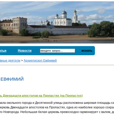
атьи
Новости
искать
вные деятели
>
Архиепископ Евфимий
 ЕВФИМИЙ
ь Двенадцати апостолов на Пропастях (на Пропастех)
вала окольного города и Десятинной улицы расположена широкая площадь-с
церковь Двенадцати апостолов на Пропастях, одна из наиболее хорошо сохр
го Новгорода. Небольшая белая церковь превосходно гармонирует с валом,