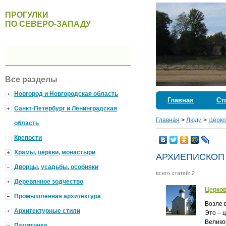
ПРОГУЛКИ
ПО СЕВЕРО-ЗАПАДУ
Все разделы
Новгород и Новгородская область
Главная
Ст
Санкт-Петербург и Ленинградская
Главная
>
Люди
>
Церко
область
Крепости
Храмы, церкви, монастыри
АРХИЕПИСКОП
Дворцы, усадьбы, особняки
всего статей: 2
Деревянное зодчество
Церков
Промышленная архитектура
Возле 
Архитектурные стили
Это – 
Велико
Памятники