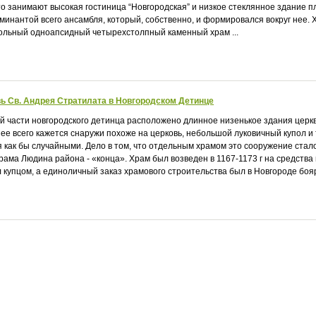
 занимают высокая гостиница “Новгородская” и низкое стеклянное здание пла
минантой всего ансамбля, который, собственно, и формировался вокруг нее. 
ольный одноапсидный четырехстолпный каменный храм ...
ь Св. Андрея Стратилата в Новгородском Детинце
й части новгородского детинца расположено длинное низенькое здания церкв
ее всего кажется снаружи похоже на церковь, небольшой луковичный купол и
я как бы случайными. Дело в том, что отдельным храмом это сооружение стало 
храма Людина района - «конца». Храм был возведен в 1167-1173 г на средств
 купцом, а единоличный заказ храмового строительства был в Новгороде боярс