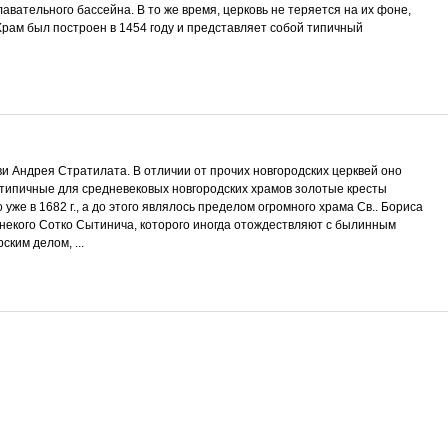
вательного бассейна. В то же время, церковь не теряется на их фоне,
Храм был построен в 1454 году и представляет собой типичный
и Андрея Стратилата. В отличии от прочих новгородских церквей оно
 типичные для средневековых новгородских храмов золотые кресты
уже в 1682 г., а до этого являлось пределом огромного храма Св.. Бориса
а некого Сотко Сытинича, которого иногда отождествляют с былинным
ким делом, ...