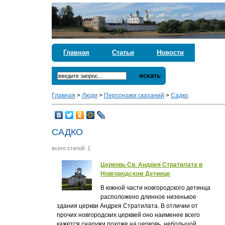
Главная
Статьи
Новости
искать
Главная
>
Люди
>
Персонажи сказаний
>
Садко
САДКО
всего статей: 1
Церковь Св. Андрея Стратилата в
Новгородском Детинце
В южной части новгородского детинца
расположено длинное низенькое
здания церкви Андрея Стратилата. В отличии от
прочих новгородских церквей оно наименее всего
кажется снаружи похоже на церковь, небольшой