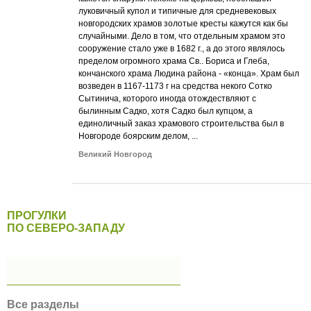
луковичный купол и типичные для средневековых
новгородских храмов золотые кресты кажутся как бы
случайными. Дело в том, что отдельным храмом это
сооружение стало уже в 1682 г., а до этого являлось
пределом огромного храма Св.. Бориса и Глеба,
кончанского храма Людина района - «конца». Храм был
возведен в 1167-1173 г на средства некого Сотко
Сытинича, которого иногда отождествляют с
былинным Садко, хотя Садко был купцом, а
единоличный заказ храмового строительства был в
Новгороде боярским делом, ...
Великий Новгород
ПРОГУЛКИ
ПО СЕВЕРО-ЗАПАДУ
Все разделы