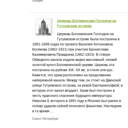
Общее
Церковь Богоявления Господня на
Гутуевском острове
Церковь Богоявления Господня на
Гутуевском острове была построена в
1891-1899 годах по проекту Василия Антоновича
Косякова (1862-1921) при участии Бронислава
Казимировича Правдзика (1862-1923). В створе
Обводного канала издали виден массивный, низкий
золотой купол Богоявленской церкви. Церковь эта
построена на рубеже XIX- XX вв., в стиле аля-рус.
Кажется, что храм расположен на продолжении
набережной канала. Между тем, он стоит на Двинской
улице Гутуевского острова, за рекой Екатерингофкой, в
которую этот канал впадает. Храм был построен в
честь чудесного спасения будущего императора
Николая II, которого в 1891 году в Японии был ранен в
голову ударом саблей японского фанатика. Наследник
в то время ...
Санкт-Петербург